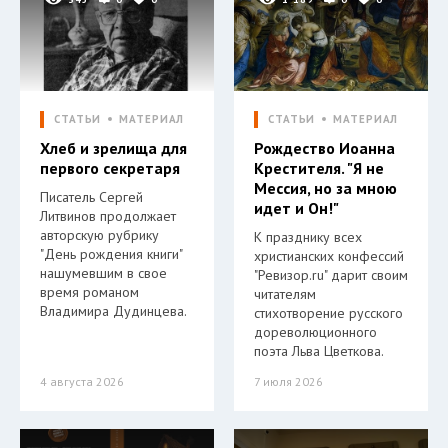
СТАТЬИ
МАТЕРИАЛ
СТАТЬИ
МАТЕРИАЛ
Хлеб и зрелища для
Рождество Иоанна
первого секретаря
Крестителя. "Я не
Мессия, но за мною
Писатель Сергей
идет и Он!"
Литвинов продолжает
авторскую рубрику
К празднику всех
"День рождения книги"
христианских конфессий
нашумевшим в свое
"Ревизор.ru" дарит своим
время романом
читателям
Владимира Дудинцева.
стихотворение русского
дореволюционного
поэта Льва Цветкова.
4 августа 2026
7 июля 2026