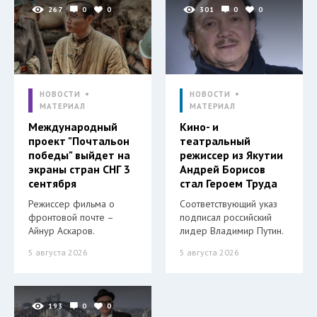
267
0
0
301
0
0
НОВОСТИ
НОВОСТИ
МАТЕРИАЛ
МАТЕРИАЛ
Международный
Кино- и
проект "Почтальон
театральный
победы" выйдет на
режиссер из Якутии
экраны стран СНГ 3
Андрей Борисов
сентября
стал Героем Труда
Режиссер фильма о
Соответствующий указ
фронтовой почте –
подписал российский
Айнур Аскаров.
лидер Владимир Путин.
5 августа 2026
5 августа 2026
193
0
0