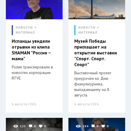
НОВОСТИ
НОВОСТИ
МАТЕРИАЛ
МАТЕРИАЛ
Испанцы увидели
Музей Победы
отрывки из клипа
приглашает на
SHAMAN "Россия –
открытие выставки
мама"
"Спорт. Спорт.
Спорт"
Ролик транслировали в
новостях корпорации
Выставочный проект
RTVE.
приурочен ко Дню
физкультурника,
выпадающему на 8
августа.
6 августа 2026
6 августа 2026
125
0
0
184
0
0