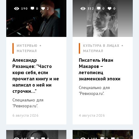
190
0
2
352
0
0
ИНТЕРВЬЮ
КУЛЬТУРА В ЛИЦАХ
МАТЕРИАЛ
МАТЕРИАЛ
Александр
Писатель Иван
Рязанцев: "Часто
Макаров –
корю себя, если
летописец
прочитал книгу и не
знаменской эпохи
написал о ней ни
Специально для
строчки…"
"Ревизора.ru".
Специально для
"Ревизора.ru".
6 августа 2026
4 августа 2026
345
0
0
1 189
0
0