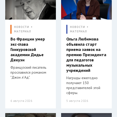
НОВОСТИ
НОВОСТИ
МАТЕРИАЛ
МАТЕРИАЛ
Во Франции умер
Ольга Любимова
экс-глава
объявила старт
Гонкуровской
приема заявок на
академии Дидье
премию Президента
Декуэн
для педагогов
музыкальных
Французский писатель
учреждений
прославился романом
"Джон л’Ад".
Награды ежегодно
получают 150
представителей этой
сферы.
6 августа 2026
5 августа 2026