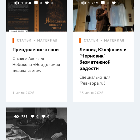
1 038
0
0
1 239
0
0
СТАТЬИ
МАТЕРИАЛ
СТАТЬИ
МАТЕРИАЛ
Преодоление хтони
Леонид Юзефович и
"Черновик"
О книге Алексея
безмятежной
Небыкова «Неодолимая
радости
тишина света».
Специально для
"Ревизора.ru".
1 июля 2026
23 июня 2026
753
0
0