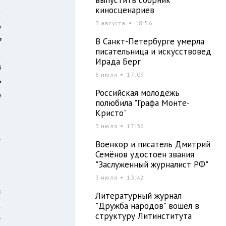
киносценариев
х
3 августа
18:56
м
?
В Санкт-Петербурге умерла
писательница и искусствовед
,
Ирада Берг
й
6 июля
17:09
е
Российская молодёжь
а
полюбила "Графа Монте-
Кристо"
3 июля
17:36
,
Военкор и писатель Дмитрий
и
Семёнов удостоен звания
"Заслуженный журналист РФ"
3 июля
13:42
в
Литературный журнал
а
"Дружба народов" вошел в
структуру Литинститута
е