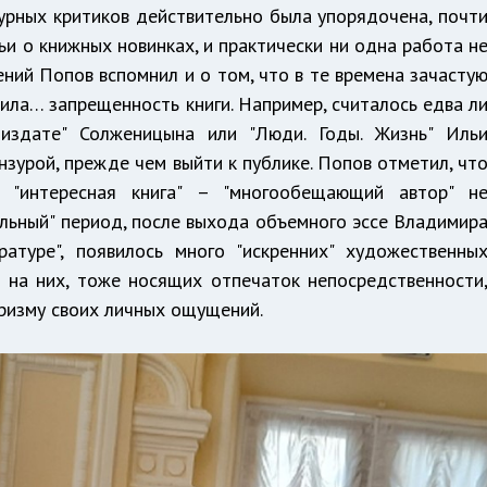
урных критиков действительно была упорядочена, почт
ьи о книжных новинках, и практически ни одна работа н
ений Попов вспомнил и о том, что в те времена зачасту
ла… запрещенность книги. Например, считалось едва л
издате" Солженицына или "Люди. Годы. Жизнь" Иль
нзурой, прежде чем выйти к публике. Попов отметил, чт
– "интересная книга" – "многообещающий автор" н
пельный" период, после выхода объемного эссе Владимир
атуре", появилось много "искренних" художественны
 на них, тоже носящих отпечаток непосредственности
призму своих личных ощущений.