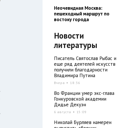
Неочевидная Москва:
пешеходный маршрут по
востоку города
Новости
литературы
Писатель Святослав Рыбас и
еще ряд деятелей искусств
получили благодарности
Владимира Путина
Вчера
18:36
,
Во Франции умер экс-глава
а
Гонкуровской академии
Дидье Декуэн
т
ь
6 августа
15:09
Николай Бурляев намерен
выпустить сборник