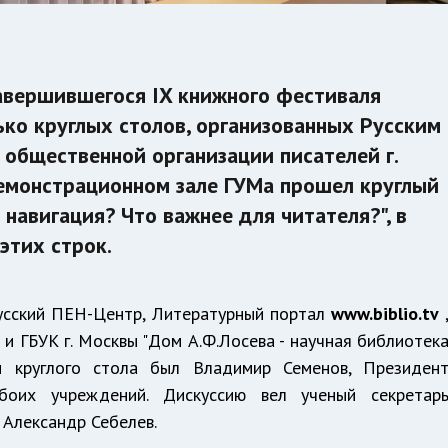
авершившегося IX книжного фестиваля
ько круглых столов, организованных Русским
 общественной организации писателей г.
Демонстрационном зале ГУМа прошел круглый
 навигация? Что важнее для читателя?", в
этих строк.
Русский ПЕН-Центр, Литературный портал
www.biblio.tv
 и ГБУК г. Москвы "Дом А.Ф.Лосева - научная библиотек
м круглого стола был Владимир Семенов, Президен
боих учреждений. Дискуссию вел ученый секретар
 Александр Себелев.