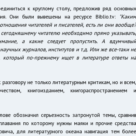
оединиться к круглому столу, предложив ряд основны
я. Они были вывешены на ресурсе Biblio.tv:
"Каки
тношения читателей и писателей, есть ли они вообще
о сегодняшнему читателю необходимо прямо указывать
имание, а какие следует пропустить. А вдумчивы
научных журналов, институтов и т.д. Или же все-таки н
я, который по-прежнему ищет в литературе ответы н
 разговору не только литературным критикам, но и всем
еством, книгоизданием, книгораспространением 
лове обозначил серьезность затронутой темы, сравни
плавания по которому нужны маяки и прочие средств
овича, для литературного океана навигация тем боле