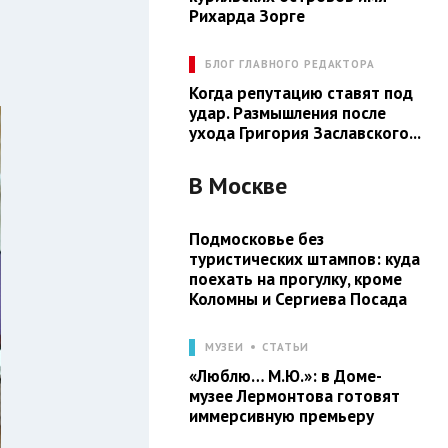
Рихарда Зорге
БЛОГ ГЛАВНОГО РЕДАКТОРА
Когда репутацию ставят под
удар. Размышления после
ухода Григория Заславского...
В
Москве
Подмосковье без
туристических штампов: куда
поехать на прогулку, кроме
Коломны и Сергиева Посада
МУЗЕИ
СТАТЬИ
«Люблю… М.Ю.»: в Доме-
музее Лермонтова готовят
иммерсивную премьеру