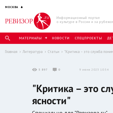
МОСКВА
Информационный портал
о культуре в России и за рубежо
МАТЕРИАЛЫ
НОВОСТИ
СПЕЦПРОЕКТЫ
ДЕ
Главная
Литература
Статьи
"Критика – это служба поним
5 897
0
9 июня 2023 10:54
"Критика – это с
ясности"
Специально для "Ревизора.ru".