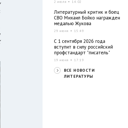
2 июля
14:02
у
:
Литературный критик и боец
СВО Михаил Бойко награжден
и
медалью Жукова
а
29 июня
15:49
я
С 1 сентября 2026 года
X
вступит в силу российский
профстандарт "писатель"
19 июня
17:19
ВСЕ НОВОСТИ
ЛИТЕРАТУРЫ