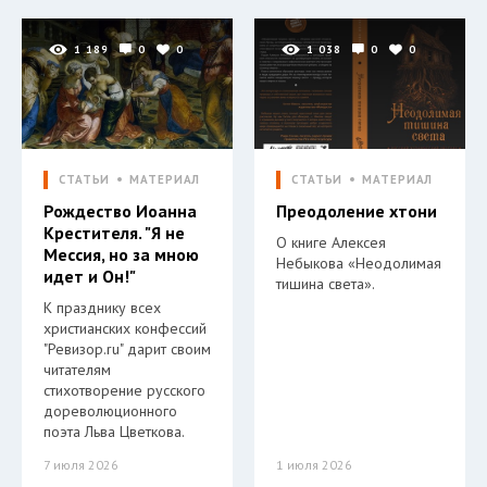
1 189
0
0
1 038
0
0
СТАТЬИ
МАТЕРИАЛ
СТАТЬИ
МАТЕРИАЛ
Рождество Иоанна
Преодоление хтони
Крестителя. "Я не
О книге Алексея
Мессия, но за мною
Небыкова «Неодолимая
идет и Он!"
тишина света».
К празднику всех
христианских конфессий
"Ревизор.ru" дарит своим
читателям
стихотворение русского
дореволюционного
поэта Льва Цветкова.
7 июля 2026
1 июля 2026