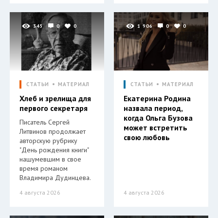
345
0
0
1 906
0
0
СТАТЬИ
МАТЕРИАЛ
СТАТЬИ
МАТЕРИАЛ
Хлеб и зрелища для
Екатерина Родина
первого секретаря
назвала период,
когда Ольга Бузова
Писатель Сергей
может встретить
Литвинов продолжает
свою любовь
авторскую рубрику
"День рождения книги"
нашумевшим в свое
время романом
Владимира Дудинцева.
4 августа 2026
4 августа 2026