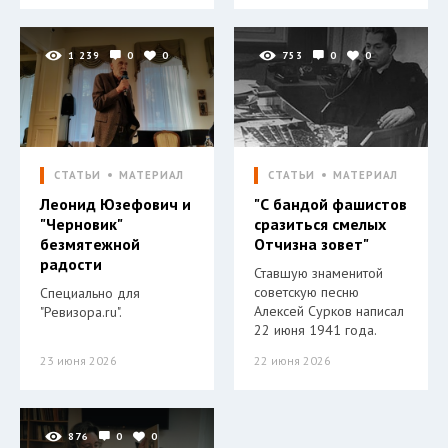
1 239
0
0
753
0
0
СТАТЬИ
МАТЕРИАЛ
СТАТЬИ
МАТЕРИАЛ
Леонид Юзефович и
"С бандой фашистов
"Черновик"
сразиться смелых
безмятежной
Отчизна зовет"
радости
Ставшую знаменитой
советскую песню
Специально для
Алексей Сурков написал
"Ревизора.ru".
22 июня 1941 года.
23 июня 2026
22 июня 2026
876
0
0