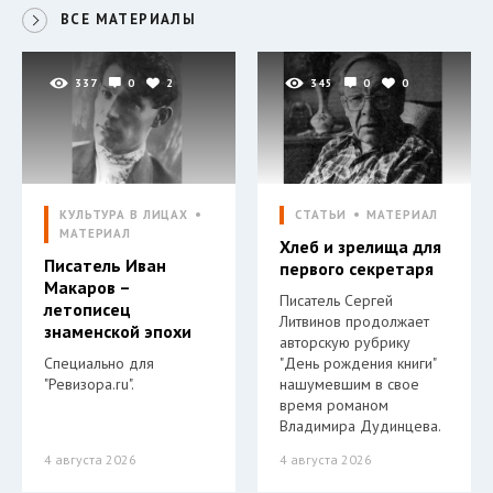
ВСЕ МАТЕРИАЛЫ
337
0
2
345
0
0
КУЛЬТУРА В ЛИЦАХ
СТАТЬИ
МАТЕРИАЛ
МАТЕРИАЛ
Хлеб и зрелища для
Писатель Иван
первого секретаря
Макаров –
Писатель Сергей
летописец
Литвинов продолжает
знаменской эпохи
авторскую рубрику
Специально для
"День рождения книги"
"Ревизора.ru".
нашумевшим в свое
время романом
Владимира Дудинцева.
4 августа 2026
4 августа 2026