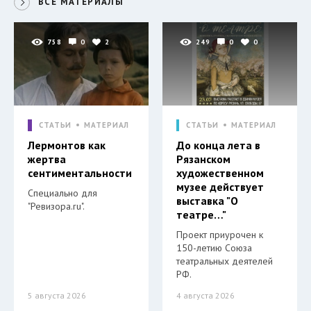
ВСЕ МАТЕРИАЛЫ
758
0
2
249
0
0
СТАТЬИ
МАТЕРИАЛ
СТАТЬИ
МАТЕРИАЛ
Лермонтов как
До конца лета в
жертва
Рязанском
сентиментальности
художественном
музее действует
Специально для
выставка "О
"Ревизора.ru".
театре…"
Проект приурочен к
150-летию Союза
театральных деятелей
РФ.
5 августа 2026
4 августа 2026