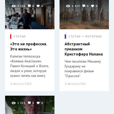
2 716
0
0
1 427
0
0
СТАТЬИ
СТАТЬИ
МАТЕРИАЛ
«Это не профессия.
Абстрактный
Это жизнь»
гуманизм
Кристофера Нолана
Капитан теплохода
«Княжна Анастасия»
Чем писателю Михаилу
Павел Косицкий о Волге,
Гундарину не
людях и реке, которую
понравился фильм
нужно читать как книгу.
"Одиссея".
3 августа 2026
3 августа 2026
2 151
0
0