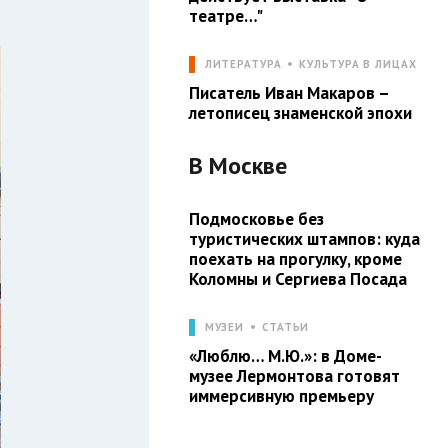
театре…"
ЛИТЕРАТУРА
КУЛЬТУРА В ЛИЦАХ
Писатель Иван Макаров –
летописец знаменской эпохи
В
Москве
Подмосковье без
туристических штампов: куда
поехать на прогулку, кроме
Коломны и Сергиева Посада
МУЗЕИ
СТАТЬИ
«Люблю… М.Ю.»: в Доме-
музее Лермонтова готовят
иммерсивную премьеру