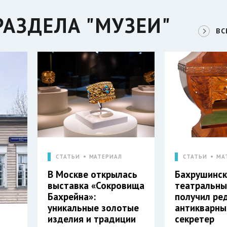
РАЗДЕЛА "МУЗЕИ"
ВС
СТАТЬИ
МАТЕРИАЛ
СТАТЬИ
МА
В Москве открылась
Бахрушинск
выставка «Сокровища
театральны
Бахрейна»:
получил ре
уникальные золотые
антикварны
изделия и традиции
секретер