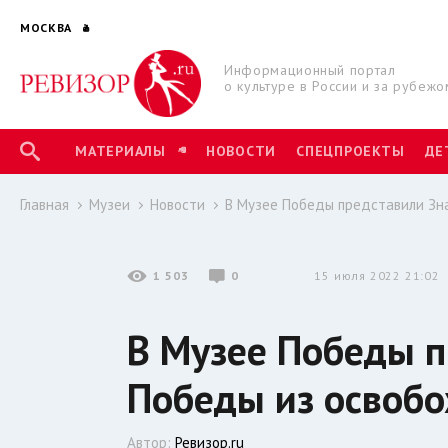
МОСКВА
Информационный портал
о культуре в России и за рубежо
МАТЕРИАЛЫ
НОВОСТИ
СПЕЦПРОЕКТЫ
ДЕ
Главная
Музеи
Новости
В Музее Победы представили Зн
1 503
0
15 июля 2022 21:02
В Музее Победы 
Победы из освоб
Автор:
Ревизор.ru