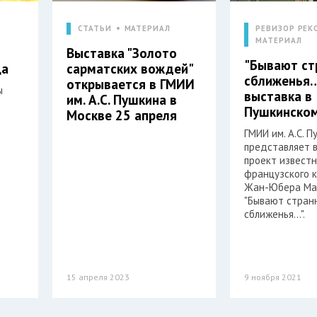
СТАТЬИ
МАТЕРИАЛ
РЕВИЗОР РЕК
МАТЕРИАЛ
Выставка "Золото
"Бывают ст
ца
сарматских вождей"
сближенья
открывается в ГМИИ
ы
выставка в
им. А.С. Пушкина в
Пушкинском
Москве 25 апреля
ГМИИ им. А.С. 
представляет 
проект известн
французского 
Жан-Юбера Ма
"Бывают стран
сближенья…".
15 апреля 2023
9 ноября 2021