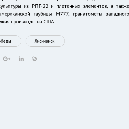
кульптуры из РПГ-22 и плетенных элементов, а такж
мериканской гаубицы М777, гранатометы западног
ружия производства США.
обеды
Лисичанск