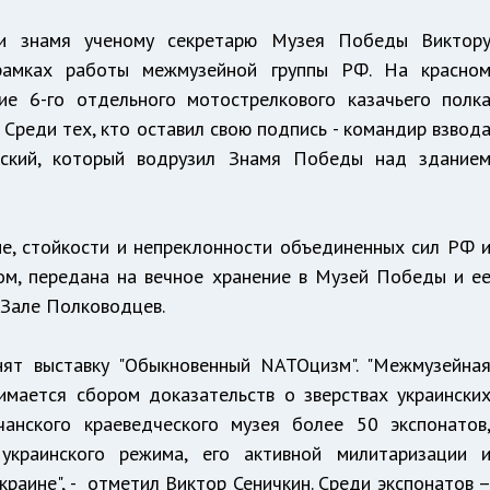
ли знамя ученому секретарю Музея Победы Виктор
рамках работы межмузейной группы РФ. На красно
ие 6-го отдельного мотострелкового казачьего полк
реди тех, кто оставил свою подпись - командир взвод
ьский, который водрузил Знамя Победы над здание
ме, стойкости и непреклонности объединенных сил РФ 
ом, передана на вечное хранение в Музей Победы и е
 Зале Полководцев.
нят выставку "Обыкновенный NATOцизм". "Межмузейна
нимается сбором доказательств о зверствах украински
чанского краеведческого музея более 50 экспонатов
украинского режима, его активной милитаризации 
краине", - отметил Виктор Сеничкин. Среди экспонатов 