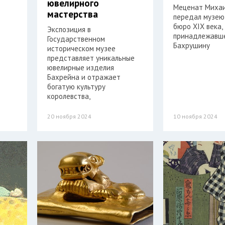
ювелирного
Меценат Михаи
мастерства
передал музею
бюро XIX века,
Экспозиция в
принадлежавш
Государственном
Бахрушину
историческом музее
представляет уникальные
ювелирные изделия
Бахрейна и отражает
богатую культуру
королевства,
20 ноября 2024
10 ноября 2024