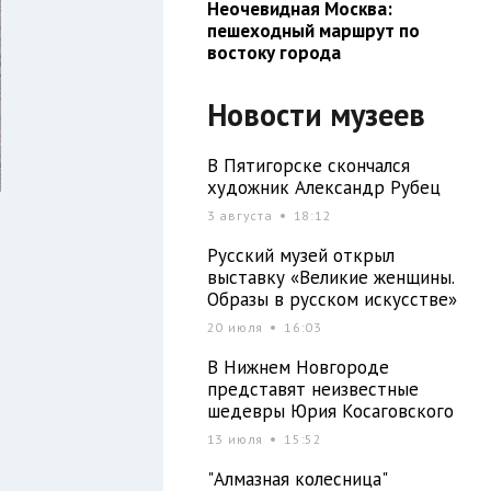
Неочевидная Москва:
пешеходный маршрут по
востоку города
Новости музеев
В Пятигорске скончался
художник Александр Рубец
3 августа
18:12
Русский музей открыл
выставку «Великие женщины.
Образы в русском искусстве»
20 июля
16:03
В Нижнем Новгороде
представят неизвестные
шедевры Юрия Косаговского
13 июля
15:52
"Алмазная колесница"