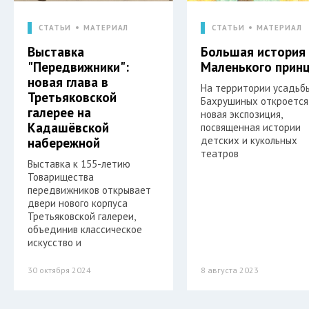
СТАТЬИ
МАТЕРИАЛ
СТАТЬИ
МАТЕРИАЛ
Выставка
Большая история
"Передвижники":
Маленького прин
новая глава в
На территории усадьб
Третьяковской
Бахрушиных откроется
галерее на
новая экспозиция,
Кадашёвской
посвященная истории
детских и кукольных
набережной
театров
Выставка к 155-летию
Товарищества
передвижников открывает
двери нового корпуса
Третьяковской галереи,
объединив классическое
искусство и
30 октября 2024
8 августа 2023