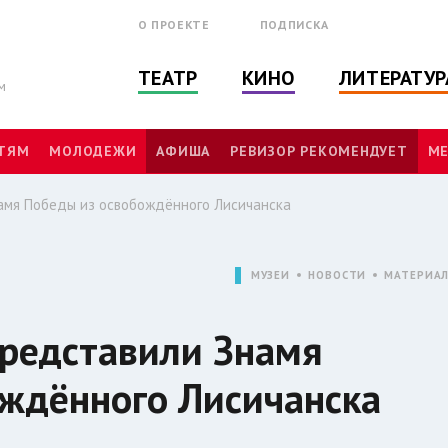
О ПРОЕКТЕ
ПОДПИСКА
ТЕАТР
КИНО
ЛИТЕРАТУР
м
ТЯМ
МОЛОДЕЖИ
АФИША
РЕВИЗОР РЕКОМЕНДУЕТ
МЕ
амя Победы из освобождённого Лисичанска
МУЗЕИ
НОВОСТИ
МАТЕРИА
представили Знамя
ождённого Лисичанска