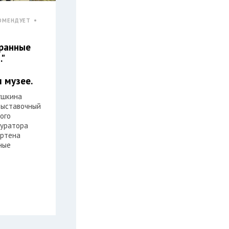
ОМЕНДУЕТ
ранные
…"
 музее.
Пушкина
выставочный
ого
куратора
ртена
ные