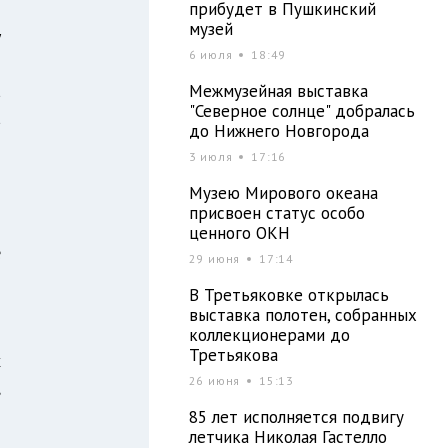
прибудет в Пушкинский
музей
у
6 июля
18:49
м
а
Межмузейная выставка
"Северное солнце" добралась
а
до Нижнего Новгорода
м
3 июля
17:16
Музею Мирового океана
присвоен статус особо
и
ценного ОКН
е
29 июня
17:14
В Третьяковке открылась
выставка полотен, собранных
я
коллекционерами до
Третьякова
х
26 июня
15:13
,
и
85 лет исполняется подвигу
летчика Николая Гастелло
–