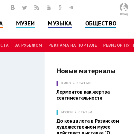
Вход
А
МУЗЕИ
МУЗЫКА
ОБЩЕСТВО
СТА
ЗА РУБЕЖОМ
РЕКЛАМА НА ПОРТАЛЕ
РЕВИЗОР ПУ
Новые материалы
Л
КИНО
СТАТЬИ
Лермонтов как жертва
сентиментальности
МУЗЕИ
СТАТЬИ
До конца лета в Рязанском
художественном музее
действует выставка "О