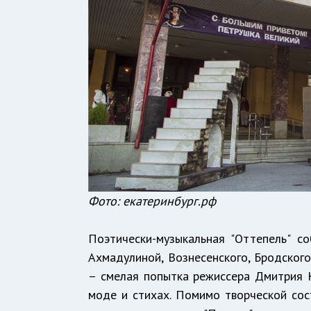
Фото: екатеринбург.рф
Поэтически-музыкальная "Оттепель" с
Ахмадулиной, Вознесенского, Бродског
– смелая попытка режиссера Дмитрия К
моде и стихах. Помимо творческой со