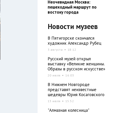
Неочевидная Москва:
пешеходный маршрут по
востоку города
Новости музеев
В Пятигорске скончался
художник Александр Рубец
3 августа
18:12
Русский музей открыл
выставку «Великие женщины.
Образы в русском искусстве»
20 июля
16:03
В Нижнем Новгороде
представят неизвестные
шедевры Юрия Косаговского
13 июля
15:52
"Алмазная колесница"