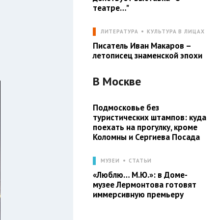
театре…"
ЛИТЕРАТУРА
КУЛЬТУРА В ЛИЦАХ
Писатель Иван Макаров –
летописец знаменской эпохи
В
Москве
Подмосковье без
туристических штампов: куда
поехать на прогулку, кроме
Коломны и Сергиева Посада
МУЗЕИ
СТАТЬИ
«Люблю… М.Ю.»: в Доме-
музее Лермонтова готовят
иммерсивную премьеру