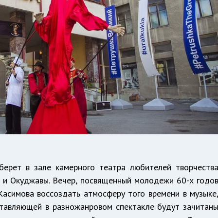
оберет в зале камерного театра любителей творчеств
о и Окуджавы. Вечер, посвященный молодежи 60-х годо
асимова воссоздать атмосферу того времени в музыке
ставляющей в разножанровом спектакле будут зачитан