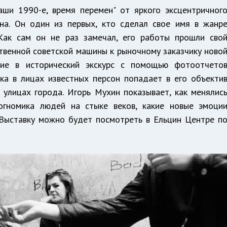
аши 1990-е, время перемен" от яркого эксцентричног
на. Он один из первых, кто сделал свое имя в жанр
Как сам он не раз замечал, его работы прошли сво
твенной советской машины к рыночному заказчику ново
ние в исторический экскурс с помощью фотоотчето
ка в лицах известных персон попадает в его объекти
 улицах города. Игорь Мухин показывает, как менялис
огномика людей на стыке веков, какие новые эмоци
 Выставку можно будет посмотреть в Ельцин Центре п
0