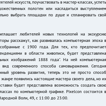
телей искусств, поучаствовать в мастер-классах, успет
ожественных полотен или насладиться выступление
вильно выбрать площадки по душе и спланировать сво
риглашает любителей новых технологий на экскурси
аторы расскажут, как развивалась компьютерная эпоха 
собранные с 1900 года. Для тех, кто предпочитае
тенденциями в области живописи, будет представлен
ельных изображений 1888 года". На ней компьютерна
 вид современного способа самовыражения. Сегодн
нный уровень развития, теперь это не просто спосо
м жанре появились настоящие мастера своего дела, но и
ыставки будет представлена возможность создать сво
лассах по компьютерной графике. Pixelcon состоится 
ародной Воли, 49, с 11:00 до 23:00.