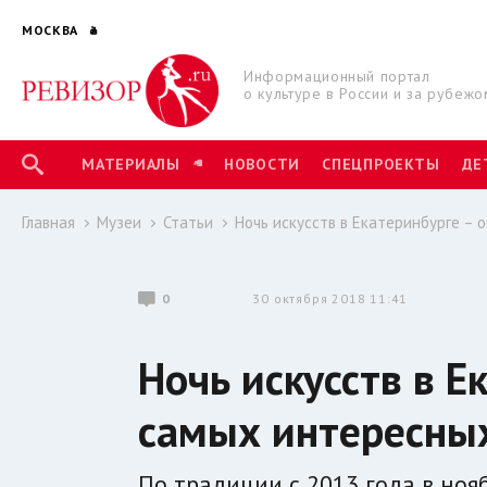
МОСКВА
Информационный портал
о культуре в России и за рубежо
МАТЕРИАЛЫ
НОВОСТИ
СПЕЦПРОЕКТЫ
ДЕ
Главная
Музеи
Статьи
Ночь искусств в Екатеринбурге –
0
30 октября 2018 11:41
Ночь искусств в Е
самых интересны
По традиции с 2013 года в ноя