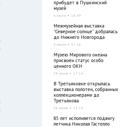
ь
прибудет в Пушкинский
музей
м
6 июля
18:49
й
Межмузейная выставка
"Северное солнце" добралась
до Нижнего Новгорода
ю
3 июля
17:16
в
Музею Мирового океана
т
присвоен статус особо
а
ценного ОКН
я
29 июня
17:14
я
В Третьяковке открылась
б
выставка полотен, собранных
х
коллекционерами до
Третьякова
ю
26 июня
15:13
в
85 лет исполняется подвигу
летчика Николая Гастелло