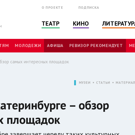
О ПРОЕКТЕ
ПОДПИСКА
ТЕАТР
КИНО
ЛИТЕРАТУР
м
ТЯМ
МОЛОДЕЖИ
АФИША
РЕВИЗОР РЕКОМЕНДУЕТ
МЕ
 обзор самых интересных площадок
МУЗЕИ
СТАТЬИ
МАТЕРИА
катеринбурге – обзор
х площадок
бре завершает череду таких культурных