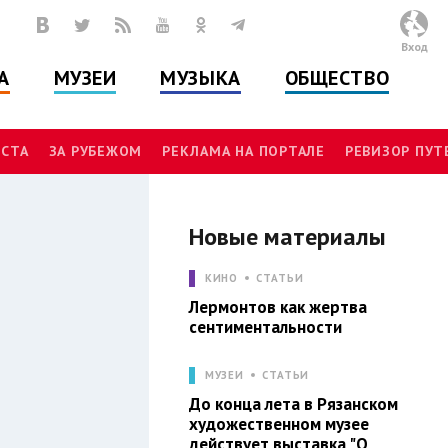
Вход
А
МУЗЕИ
МУЗЫКА
ОБЩЕСТВО
СТА
ЗА РУБЕЖОМ
РЕКЛАМА НА ПОРТАЛЕ
РЕВИЗОР ПУ
Новые материалы
Л
КИНО
СТАТЬИ
Лермонтов как жертва
сентиментальности
МУЗЕИ
СТАТЬИ
До конца лета в Рязанском
художественном музее
действует выставка "О