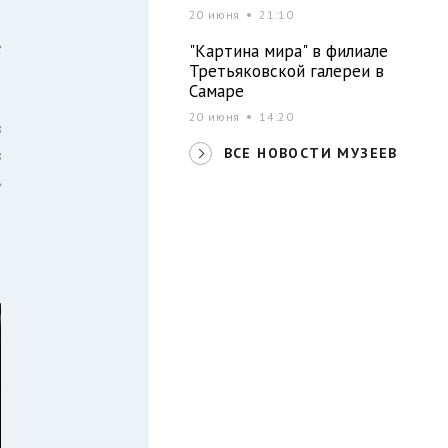
20 июня
21:10
о
е
"Картина мира" в филиале
Третьяковской галереи в
й
Самаре
й
20 июня
14:20
в
в
ВСЕ НОВОСТИ МУЗЕЕВ
ь
и
о