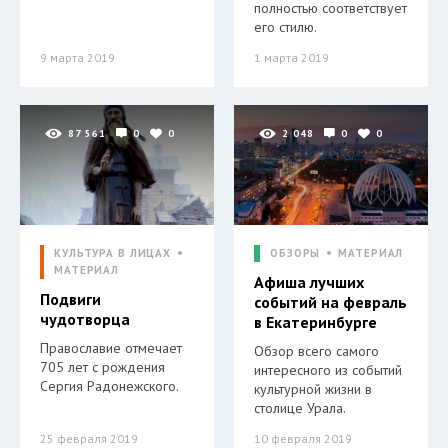
полностью соответствует
его стилю.
9 марта 2019
1 марта 2019
87 561
0
0
2 048
0
0
КУЛЬТУРА В ЛИЦАХ
ОБЗОРЫ
МАТЕРИАЛ
МАТЕРИАЛ
Афиша лучших
Подвиги
событий на февраль
чудотворца
в Екатеринбурге
Православие отмечает
Обзор всего самого
705 лет с рождения
интересного из событий
Сергия Радонежского.
культурной жизни в
столице Урала.
25 февраля 2019
10 февраля 2019