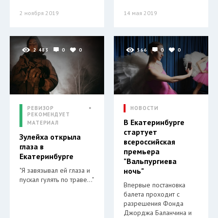
2 ноября 2019
14 мая 2019
2 483
0
0
566
0
0
РЕВИЗОР
НОВОСТИ
РЕКОМЕНДУЕТ
В Екатеринбурге
МАТЕРИАЛ
стартует
Зулейха открыла
всероссийская
глаза в
премьера
Екатеринбурге
"Вальпургиева
"Я завязывал ей глаза и
ночь"
пускал гулять по траве…"
Впервые постановка
балета проходит с
разрешения Фонда
Джорджа Баланчина и