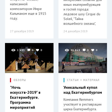
написанной
юных екатеринбуржцев
композитором Имре
и гостей города:
Кальманом еще в 1915
ледовое шоу Cirque du
году.
Soleil, "Тайна
волшебного океана",
27 декабря 2019
24 декабря 2019
1 685
0
0
31 868
0
0
ОБЗОРЫ
СТАТЬИ
МАТЕРИАЛ
"Ночь
Уникальный купол
искусств-2019" в
над Екатеринбургом
Екатеринбурге.
Компания Remmers
Программа
участвует в реставрации
мероприятий
цирка Екатеринбурга.