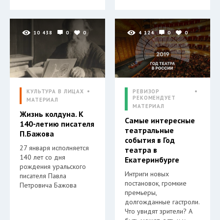
10 438
0
0
4 124
0
0
КУЛЬТУРА В ЛИЦАХ
РЕВИЗОР
РЕКОМЕНДУЕТ
МАТЕРИАЛ
МАТЕРИАЛ
Жизнь колдуна. К
Самые интересные
140-летию писателя
театральные
П.Бажова
события в Год
27 января исполняется
театра в
140 лет со дня
Екатеринбурге
рождения уральского
Интриги новых
писателя Павла
постановок, громкие
Петровича Бажова
премьеры,
долгожданные гастроли.
Что увидят зрители? А