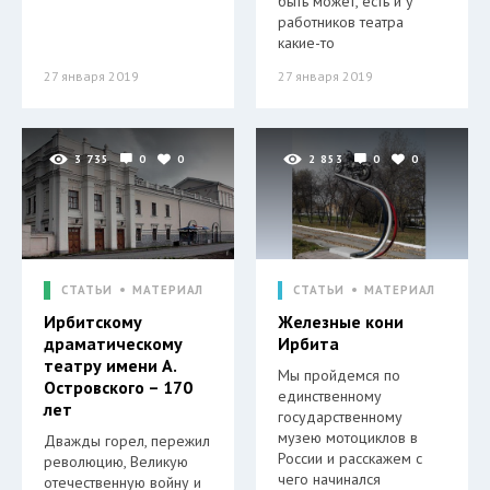
быть может, есть и у
работников театра
какие-то
27 января 2019
27 января 2019
3 735
0
0
2 853
0
0
СТАТЬИ
МАТЕРИАЛ
СТАТЬИ
МАТЕРИАЛ
Ирбитскому
Железные кони
драматическому
Ирбита
театру имени А.
Мы пройдемся по
Островского – 170
единственному
лет
государственному
музею мотоциклов в
Дважды горел, пережил
России и расскажем с
революцию, Великую
чего начинался
отечественную войну и