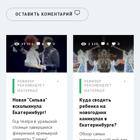
ОСТАВИТЬ КОМЕНТАРИЙ
19 351
0
0
2 120
0
0
РЕВИЗОР
РЕВИЗОР
РЕКОМЕНДУЕТ
РЕКОМЕНДУЕТ
МАТЕРИАЛ
МАТЕРИАЛ
Новая "Сильва"
Куда сводить
всколыхнула
ребенка на
Екатеринбург!
новогодних
каникулах в
Год театра в уральской
Екатеринбурге?
столице завершился
фееричной премьерой
Обзор самых
оперетты "Сильва",
интересных событий для