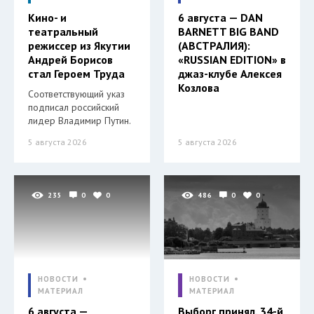
Кино- и
6 августа — DAN
театральный
BARNETT BIG BAND
режиссер из Якутии
(АВСТРАЛИЯ):
Андрей Борисов
«RUSSIAN EDITION» в
стал Героем Труда
джаз-клубе Алексея
Козлова
Соответствующий указ
подписал российский
лидер Владимир Путин.
5 августа 2026
5 августа 2026
235
0
0
486
0
0
НОВОСТИ
НОВОСТИ
МАТЕРИАЛ
МАТЕРИАЛ
6 августа —
Выборг принял. 34-й