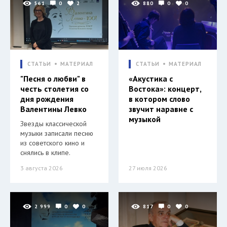
561
0
2
880
0
0
СТАТЬИ
МАТЕРИАЛ
СТАТЬИ
МАТЕРИАЛ
"Песня о любви" в
«Акустика с
честь столетия со
Востока»: концерт,
дня рождения
в котором слово
Валентины Левко
звучит наравне с
музыкой
Звезды классической
музыки записали песню
из советского кино и
снялись в клипе.
3 августа 2026
27 июля 2026
2 999
0
0
817
0
0