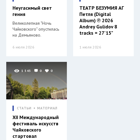
Неугасимый свет
ТЕАТР БЕЗУМИЯ АГ
гения
Петля (Digital
Album) ℗ 2026
Великолепная "Ночь
Andrey Gulidov 8
Чайковского" опустилась
tracks = 27'15"
на Демьяново.
6 июля 2026
1 июля 2026
1 545
0
0
СТАТЬИ
МАТЕРИАЛ
XII Международный
фестиваль искусств
Чайковского
стартовал