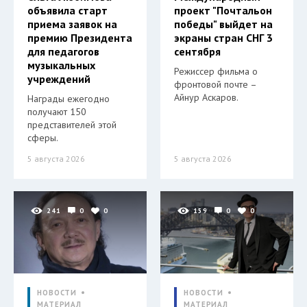
объявила старт
проект "Почтальон
приема заявок на
победы" выйдет на
премию Президента
экраны стран СНГ 3
для педагогов
сентября
музыкальных
Режиссер фильма о
учреждений
фронтовой почте –
Айнур Аскаров.
Награды ежегодно
получают 150
представителей этой
сферы.
5 августа 2026
5 августа 2026
241
0
0
159
0
0
НОВОСТИ
НОВОСТИ
МАТЕРИАЛ
МАТЕРИАЛ