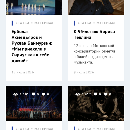
СТАТЬИ
МАТЕРИАЛ
СТАТЬИ
МАТЕРИАЛ
Ерболат
К 95-летию Бориса
Ахмедьяров и
Тевлина
Руслан Баймурзин:
12 июля в Московской
«Мы приехали в
консерватории отметят
Сириус как к себе
юбилей выдающегося
домой»
музыканта.
15 июля 2026
9 июля 2026
1 105
0
0
1 652
0
0
СТАТЬИ
МАТЕРИАЛ
СТАТЬИ
МАТЕРИАЛ