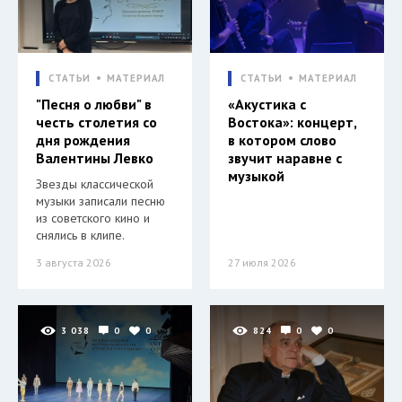
СТАТЬИ
МАТЕРИАЛ
СТАТЬИ
МАТЕРИАЛ
"Песня о любви" в
«Акустика с
честь столетия со
Востока»: концерт,
дня рождения
в котором слово
Валентины Левко
звучит наравне с
музыкой
Звезды классической
музыки записали песню
из советского кино и
снялись в клипе.
3 августа 2026
27 июля 2026
3 038
0
0
824
0
0