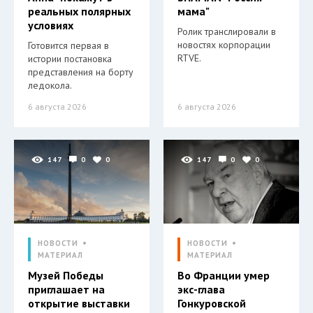
реальных полярных
мама"
условиях
Ролик транслировали в
новостях корпорации
Готовится первая в
RTVE.
истории постановка
представления на борту
ледокола.
6 августа 2026
6 августа 2026
147
0
0
147
0
0
НОВОСТИ
НОВОСТИ
МАТЕРИАЛ
МАТЕРИАЛ
Музей Победы
Во Франции умер
приглашает на
экс-глава
открытие выставки
Гонкуровской