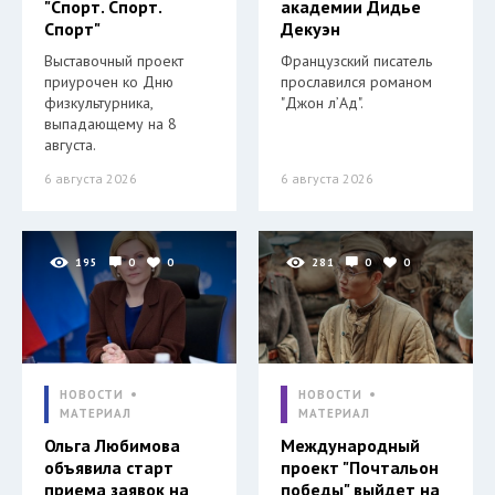
"Спорт. Спорт.
академии Дидье
Спорт"
Декуэн
Выставочный проект
Французский писатель
приурочен ко Дню
прославился романом
физкультурника,
"Джон л’Ад".
выпадающему на 8
августа.
6 августа 2026
6 августа 2026
195
0
0
281
0
0
НОВОСТИ
НОВОСТИ
МАТЕРИАЛ
МАТЕРИАЛ
Ольга Любимова
Международный
объявила старт
проект "Почтальон
приема заявок на
победы" выйдет на