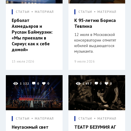
СТАТЬИ
МАТЕРИАЛ
СТАТЬИ
МАТЕРИАЛ
Ерболат
К 95-летию Бориса
Ахмедьяров и
Тевлина
Руслан Баймурзин:
12 июля в Московской
«Мы приехали в
консерватории отметят
Сириус как к себе
юбилей выдающегося
домой»
музыканта.
15 июля 2026
9 июля 2026
1 122
0
0
1 657
0
0
СТАТЬИ
МАТЕРИАЛ
СТАТЬИ
МАТЕРИАЛ
Неугасимый свет
ТЕАТР БЕЗУМИЯ АГ