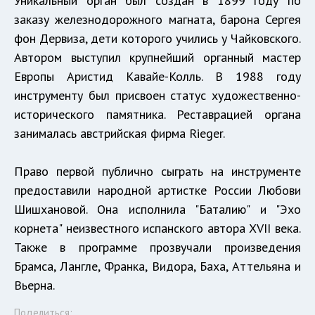
Уникальный орган был создан в 1899 году по
заказу железнодорожного магната, барона Сергея
фон Дервиза, дети которого учились у Чайковского.
Автором выступил крупнейший органный мастер
Европы Аристид Кавайе-Колль. В 1988 году
инструменту был присвоен статус художественно-
исторического памятника. Реставрацией органа
занималась австрийская фирма Rieger.
Право первой публично сыграть на инструменте
предоставили народной артистке России Любови
Шишхановой. Она исполнила "Баталию" и "Эхо
корнета" неизвестного испанского автора XVII века.
Также в программе прозвучали произведения
Брамса, Лангле, Франка, Видора, Баха, Аттельяна и
Вьерна.
Поделиться: