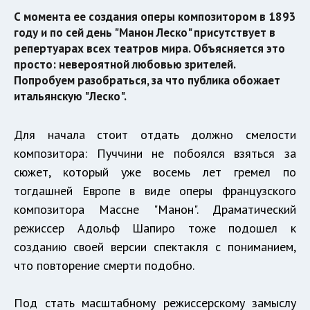
С момента ее создания оперы композитором в 1893
году и по сей день "Манон Леско" присутствует в
репертуарах всех театров мира. Объясняется это
просто: невероятной любовью зрителей.
Попробуем разобраться, за что публика обожает
итальянскую "Леско".
Для начала стоит отдать должно смелости
композитора: Пуччини не побоялся взяться за
сюжет, который уже восемь лет гремел по
тогдашней Европе в виде оперы французского
композитора Массне "Манон". Драматический
режиссер Адольф Шапиро тоже подошел к
созданию своей версии спектакля с пониманием,
что повторение смерти подобно.
Под стать масштабному режиссерскому замыслу