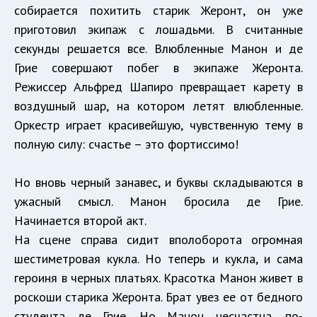
собирается похитить старик Жеронт, он уже
приготовил экипаж с лошадьми. В считанные
секунды решается все. Влюбленные Манон и де
Грие совершают побег в экипаже Жеронта.
Режиссер Альфред Шапиро превращает карету в
воздушный шар, на котором летят влюбленные.
Оркестр играет красивейшую, чувственную тему в
полную силу: счастье – это фортиссимо!
Но вновь черный занавес, и буквы складываются в
ужасный смысл. Манон бросила де Грие.
Начинается второй акт.
На сцене справа сидит вполоборота огромная
шестиметровая кукла. Но теперь и кукла, и сама
героиня в черных платьях. Красотка Манон живет в
роскоши старика Жеронта. Брат увез ее от бедного
студента де Грие. Но Манон несчастна, по-