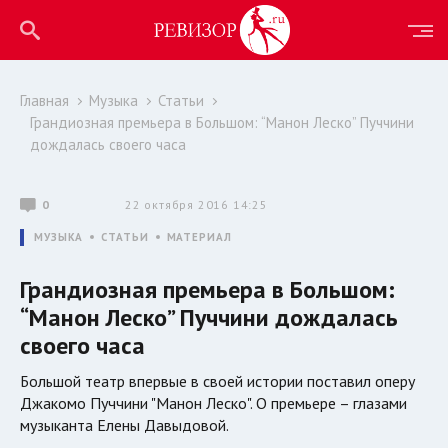
Главная
Музыка
Статьи
Грандиозная премьера в Большом: “Манон Леско” Пуччини
дождалась своего часа
0
22 октября 2016 14:25
МУЗЫКА
СТАТЬИ
МАТЕРИАЛ
Грандиозная премьера в Большом:
“Манон Леско” Пуччини дождалась
своего часа
Большой театр впервые в своей истории поставил оперу
Джакомо Пуччини "Манон Леско". О премьере – глазами
музыканта Елены Давыдовой.