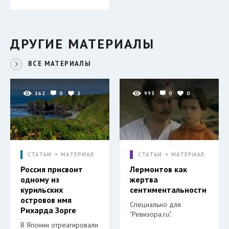
ДРУГИЕ МАТЕРИАЛЫ
ВСЕ МАТЕРИАЛЫ
162
0
2
993
0
0
СТАТЬИ
МАТЕРИАЛ
СТАТЬИ
МАТЕРИАЛ
Россия присвоит
Лермонтов как
одному из
жертва
курильских
сентиментальности
островов имя
Специально для
Рихарда Зорге
"Ревизора.ru".
В Японии отреагировали