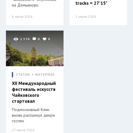
tracks = 27'15"
на Демьяново.
6 июля 2026
1 июля 2026
1 574
0
0
СТАТЬИ
МАТЕРИАЛ
XII Международный
фестиваль искусств
Чайковского
стартовал
Подмосковный Клин
вновь распахнул двери
гостям.
27 июня 2026