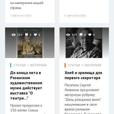
на намерения нашей
страны.
7 августа 2026
5 августа 2026
259
0
0
378
0
0
СТАТЬИ
МАТЕРИАЛ
СТАТЬИ
МАТЕРИАЛ
До конца лета в
Хлеб и зрелища для
Рязанском
первого секретаря
художественном
Писатель Сергей
музее действует
Литвинов продолжает
выставка "О
авторскую рубрику
театре…"
"День рождения книги"
нашумевшим в свое
Проект приурочен к
время романом
150-летию Союза