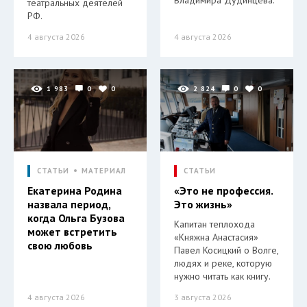
Владимира Дудинцева.
театральных деятелей
РФ.
4 августа 2026
4 августа 2026
1 983
0
0
2 824
0
0
СТАТЬИ
МАТЕРИАЛ
СТАТЬИ
Екатерина Родина
«Это не профессия.
назвала период,
Это жизнь»
когда Ольга Бузова
Капитан теплохода
может встретить
«Княжна Анастасия»
свою любовь
Павел Косицкий о Волге,
людях и реке, которую
нужно читать как книгу.
4 августа 2026
3 августа 2026