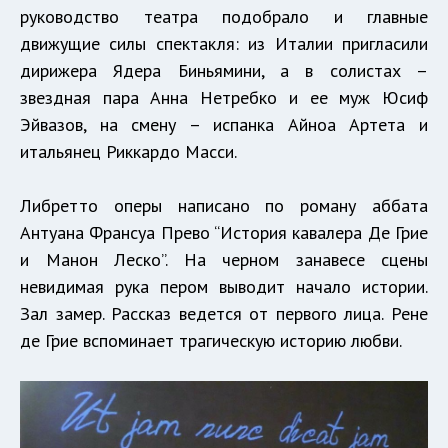
руководство театра подобрало и главные
движущие силы спектакля: из Италии пригласили
дирижера Ядера Биньямини, а в солистах –
звездная пара Анна Нетребко и ее муж Юсиф
Эйвазов, на смену – испанка Айноа Артета и
итальянец Риккардо Масси.
Либретто оперы написано по роману аббата
Антуана Франсуа Прево “История кавалера Де Грие
и Манон Леско”. На черном занавесе сцены
невидимая рука пером выводит начало истории.
Зал замер. Рассказ ведется от первого лица. Рене
де Грие вспоминает трагическую историю любви.