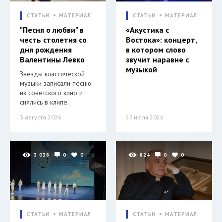
СТАТЬИ
МАТЕРИАЛ
СТАТЬИ
МАТЕРИАЛ
"Песня о любви" в
«Акустика с
честь столетия со
Востока»: концерт,
дня рождения
в котором слово
Валентины Левко
звучит наравне с
музыкой
Звезды классической
музыки записали песню
из советского кино и
снялись в клипе.
3 августа 2026
27 июля 2026
3 038
0
0
824
0
0
СТАТЬИ
МАТЕРИАЛ
СТАТЬИ
МАТЕРИАЛ