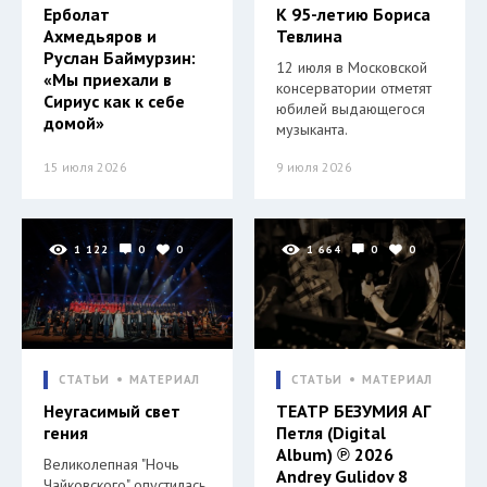
Ерболат
К 95-летию Бориса
Ахмедьяров и
Тевлина
Руслан Баймурзин:
12 июля в Московской
«Мы приехали в
консерватории отметят
Сириус как к себе
юбилей выдающегося
домой»
музыканта.
15 июля 2026
9 июля 2026
1 122
0
0
1 664
0
0
СТАТЬИ
МАТЕРИАЛ
СТАТЬИ
МАТЕРИАЛ
Неугасимый свет
ТЕАТР БЕЗУМИЯ АГ
гения
Петля (Digital
Album) ℗ 2026
Великолепная "Ночь
Andrey Gulidov 8
Чайковского" опустилась