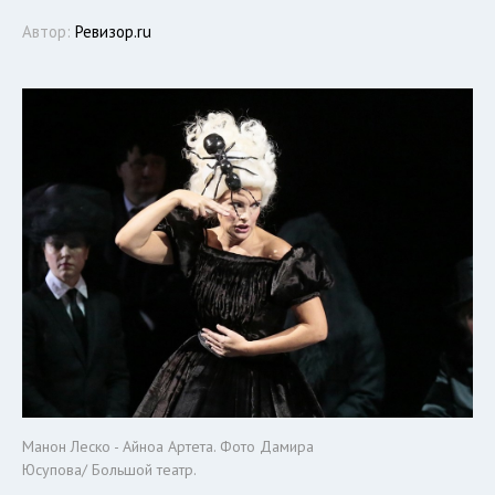
Автор:
Ревизор.ru
Манон Леско - Айноа Артета. Фото Дамира
Юсупова/ Большой театр.