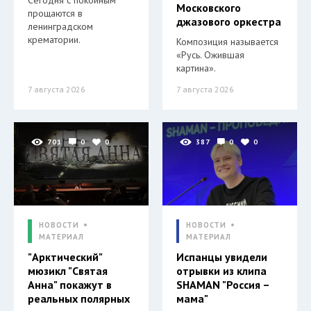
Сегодня с покойным
Московского
прощаются в
джазового оркестра
ленинградском
крематории.
Композиция называется
«Русь. Ожившая
картина».
7 августа 2026
7 августа 2026
701
0
0
387
0
0
НОВОСТИ
НОВОСТИ
МАТЕРИАЛ
МАТЕРИАЛ
"Арктический"
Испанцы увидели
мюзикл "Святая
отрывки из клипа
Анна" покажут в
SHAMAN "Россия –
реальных полярных
мама"