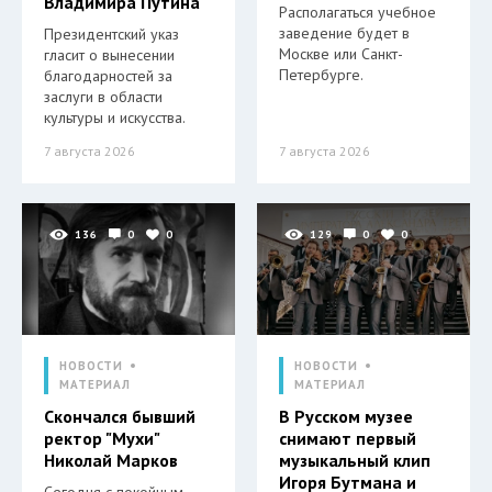
Владимира Путина
Располагаться учебное
заведение будет в
Президентский указ
Москве или Санкт-
гласит о вынесении
Петербурге.
благодарностей за
заслуги в области
культуры и искусства.
7 августа 2026
7 августа 2026
136
0
0
129
0
0
НОВОСТИ
НОВОСТИ
МАТЕРИАЛ
МАТЕРИАЛ
Скончался бывший
В Русском музее
ректор "Мухи"
снимают первый
Николай Марков
музыкальный клип
Игоря Бутмана и