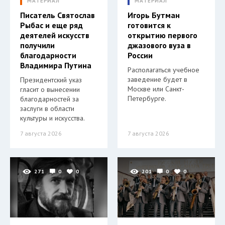
МАТЕРИАЛ
МАТЕРИАЛ
Писатель Святослав
Игорь Бутман
Рыбас и еще ряд
готовится к
деятелей искусств
открытию первого
получили
джазового вуза в
благодарности
России
Владимира Путина
Располагаться учебное
заведение будет в
Президентский указ
Москве или Санкт-
гласит о вынесении
Петербурге.
благодарностей за
заслуги в области
культуры и искусства.
7 августа 2026
7 августа 2026
271
0
0
201
0
0