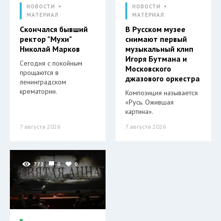
НОВОСТИ
НОВОСТИ
МАТЕРИАЛ
МАТЕРИАЛ
Скончался бывший
В Русском музее
ректор "Мухи"
снимают первый
Николай Марков
музыкальный клип
Игоря Бутмана и
Сегодня с покойным
Московского
прощаются в
джазового оркестра
ленинградском
крематории.
Композиция называется
«Русь. Ожившая
картина».
7 августа 2026
7 августа 2026
772
0
0