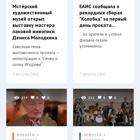
Мстёрский
ЕАИС сообщила о
художественный
рекордных сборах
музей открыл
"Колобка" за первый
выставку мастера
день проката…
лаковой живописи
…но зрители в успехе
Дениса Молодкина
фильма-сказки
усомнились.
Сквозная тема
выставочного проекта –
иллюстрации к "Слову о
полку Игореве".
7 августа 2026
7 августа 2026
219
0
0
212
0
0
НОВОСТИ
НОВОСТИ