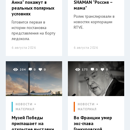
Анна" покажут в
SHAMAN "Россия –
реальных полярных
мама"
условиях
Ролик транслировали в
новостях корпорации
Готовится первая в
RTVE.
истории постановка
представления на борту
ледокола.
6 августа 2026
6 августа 2026
204
0
0
173
0
0
НОВОСТИ
НОВОСТИ
МАТЕРИАЛ
МАТЕРИАЛ
Музей Победы
Во Франции умер
приглашает на
экс-глава
открытие выставки
Гонкуровской