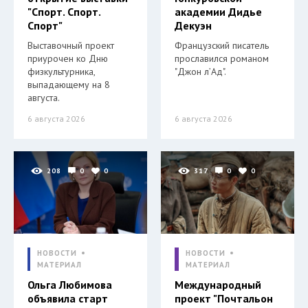
"Спорт. Спорт.
академии Дидье
Спорт"
Декуэн
Выставочный проект
Французский писатель
приурочен ко Дню
прославился романом
физкультурника,
"Джон л’Ад".
выпадающему на 8
августа.
6 августа 2026
6 августа 2026
208
0
0
317
0
0
НОВОСТИ
НОВОСТИ
МАТЕРИАЛ
МАТЕРИАЛ
Ольга Любимова
Международный
объявила старт
проект "Почтальон