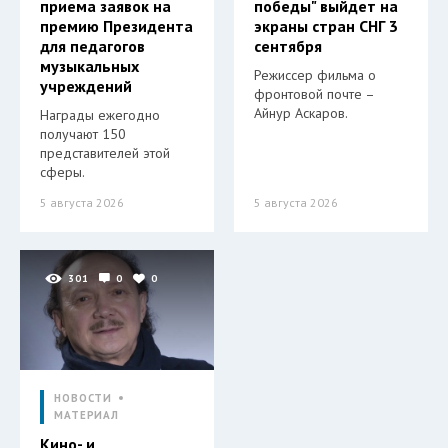
приема заявок на
победы" выйдет на
премию Президента
экраны стран СНГ 3
для педагогов
сентября
музыкальных
Режиссер фильма о
учреждений
фронтовой почте –
Айнур Аскаров.
Награды ежегодно
получают 150
представителей этой
сферы.
5 августа 2026
5 августа 2026
301
0
0
НОВОСТИ
МАТЕРИАЛ
Кино- и