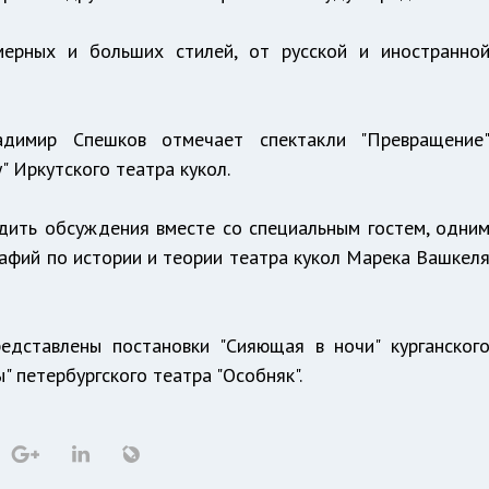
мерных и больших стилей, от русской и иностранно
адимир Спешков отмечает спектакли "Превращение
" Иркутского театра кукол.
дить обсуждения вместе со специальным гостем, одни
афий по истории и теории театра кукол Марека Вашкел
едставлены постановки "Сияющая в ночи" курганског
ы" петербургского театра "Особняк".