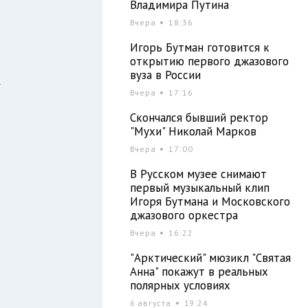
Владимира Путина
Вчера
18:36
й
Игорь Бутман готовится к
открытию первого джазового
вуза в России
"
Вчера
17:16
Скончался бывший ректор
"Мухи" Николай Марков
м
Вчера
17:00
я
В Русском музее снимают
первый музыкальный клип
Игоря Бутмана и Московского
джазового оркестра
о
Вчера
16:22
"Арктический" мюзикл "Святая
Анна" покажут в реальных
полярных условиях
6 августа
19:24