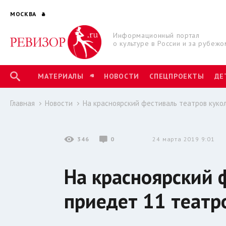
МОСКВА
Информационный портал
о культуре в России и за рубежо
МАТЕРИАЛЫ
НОВОСТИ
СПЕЦПРОЕКТЫ
ДЕ
Главная
Новости
На красноярский фестиваль театров куко
346
0
24 марта 2019 9:01
На красноярский 
приедет 11 театр