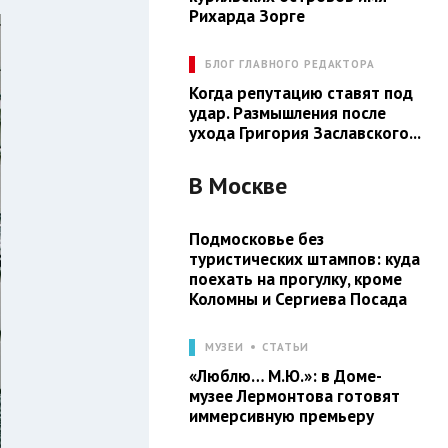
Рихарда Зорге
БЛОГ ГЛАВНОГО РЕДАКТОРА
Когда репутацию ставят под
удар. Размышления после
ухода Григория Заславского...
В
Москве
Подмосковье без
туристических штампов: куда
поехать на прогулку, кроме
Коломны и Сергиева Посада
МУЗЕИ
СТАТЬИ
«Люблю… М.Ю.»: в Доме-
музее Лермонтова готовят
иммерсивную премьеру