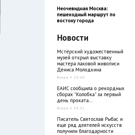
Неочевидная Москва:
пешеходный маршрут по
востоку города
Новости
Мстёрский художественный
музей открыл выставку
мастера лаковой живописи
Дениса Молодкина
Вчера
19:49
ЕАИС сообщила о рекордных
сборах "Колобка" за первый
,
день проката…
Вчера
19:31
Писатель Святослав Рыбас и
я
еще ряд деятелей искусств
получили благодарности
ы