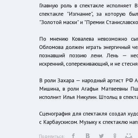
Главную роль в спектакле исполняет В
спектакле "Изгнание", за которую б
"Золотой маски" и "Премии Станиславског
По мнению Ковалева невозможно сыг
Обломова должен играть энергичный чел
познавший поэзию лени. Лень — нео
искренний, сопереживающий, и не стесн
В роли Захара — народный артист РФ А
Мишина, в роли Агафьи Матвеевны Пш
исполнит Илья Никулин. Штольц в спекта
Сценография для спектакля создал худо
с Карбаускисом. Музыку к спектаклю на
Поделиться: