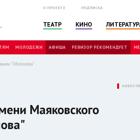
О ПРОЕКТЕ
ПОДПИСКА
ТЕАТР
КИНО
ЛИТЕРАТУР
м
ТЯМ
МОЛОДЕЖИ
АФИША
РЕВИЗОР РЕКОМЕНДУЕТ
МЕ
авили "Обломова"
НОВОСТ
имени Маяковского
мова"