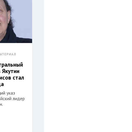
АТЕРИАЛ
атральный
з Якутии
исов стал
да
ий указ
ийский лидер
н.