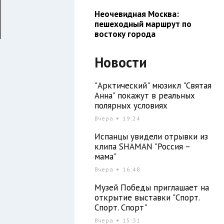
Неочевидная Москва:
пешеходный маршрут по
востоку города
Новости
"Арктический" мюзикл "Святая
Анна" покажут в реальных
полярных условиях
Вчера
19:24
Испанцы увидели отрывки из
клипа SHAMAN "Россия –
мама"
Вчера
16:48
я
Музей Победы приглашает на
-
открытие выставки "Спорт.
Спорт. Спорт"
Вчера
15:31