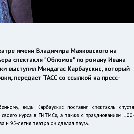
еатре имени Владимира Маяковского на
ьера спектакля "Обломов" по роману Ивана
вки выступил Миндагас Карбаускис, который
вки, передает ТАСС со ссылкой на пресс-
енному, ведь Карбаускис поставил спектакль спуст
 своего курса в ГИТИСе, а также с празднованием 100
а и 95-летия театра он сделал паузу.