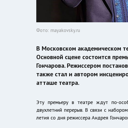
Фото: mayakovsky.ru
В Московском академическом т
Основной сцене состоится прем
Гончарова. Режиссером постано
также стал и автором инсцениро
атташе театра.
Эту премьеру в театре ждут по-особ
двухлетний перерыв. В связи с набором
летия со дня режиссера Андрея Гончаров