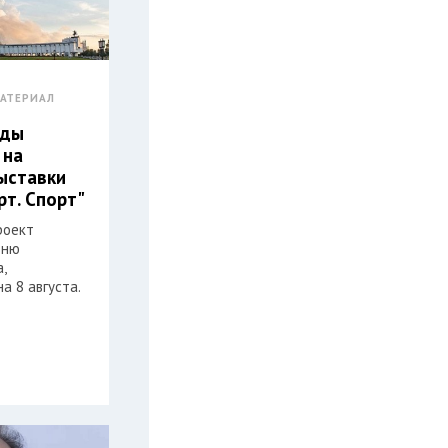
АТЕРИАЛ
еды
 на
ыставки
рт. Спорт"
роект
Дню
,
а 8 августа.