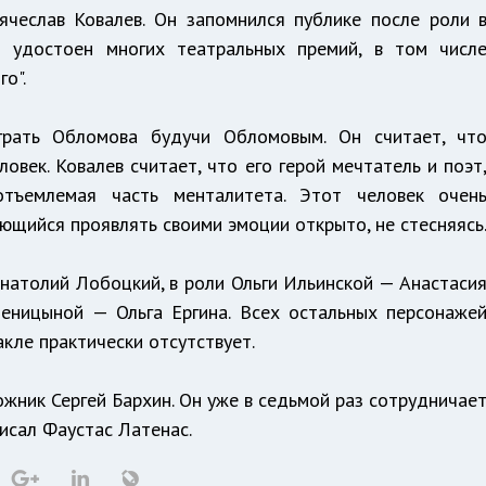
ячеслав Ковалев. Он запомнился публике после роли 
ыл удостоен многих театральных премий, в том числ
о".
рать Обломова будучи Обломовым. Он считает, чт
овек. Ковалев считает, что его герой мечтатель и поэт
тъемлемая часть менталитета. Этот человек очен
яющийся проявлять своими эмоции открыто, не стесняясь
натолий Лобоцкий, в роли Ольги Ильинской — Анастаси
еницыной — Ольга Ергина. Всех остальных персонаже
кле практически отсутствует.
жник Сергей Бархин. Он уже в седьмой раз сотрудничае
писал Фаустас Латенас.