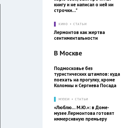
книгу и не написал о ней ни
строчки…"
КИНО
СТАТЬИ
Лермонтов как жертва
сентиментальности
В
Москве
Подмосковье без
туристических штампов: куда
поехать на прогулку, кроме
Коломны и Сергиева Посада
МУЗЕИ
СТАТЬИ
«Люблю… М.Ю.»: в Доме-
музее Лермонтова готовят
иммерсивную премьеру