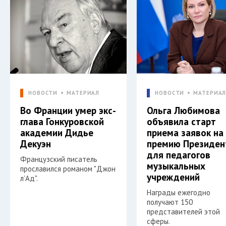
НОВОСТИ
МАТЕРИАЛ
НОВОСТИ
МАТЕРИА
Во Франции умер экс-
Ольга Любимова
глава Гонкуровской
объявила старт
академии Дидье
приема заявок на
Декуэн
премию Президен
для педагогов
Французский писатель
музыкальных
прославился романом "Джон
учреждений
л’Ад".
Награды ежегодно
получают 150
представителей этой
сферы.