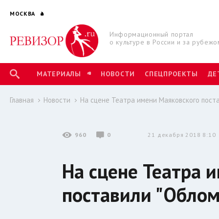
МОСКВА
Информационный портал
о культуре в России и за рубежо
МАТЕРИАЛЫ
НОВОСТИ
СПЕЦПРОЕКТЫ
ДЕ
Главная
Новости
На сцене Театра имени Маяковского пост
960
0
21 декабря 2018 8:10
На сцене Театра 
поставили "Обло