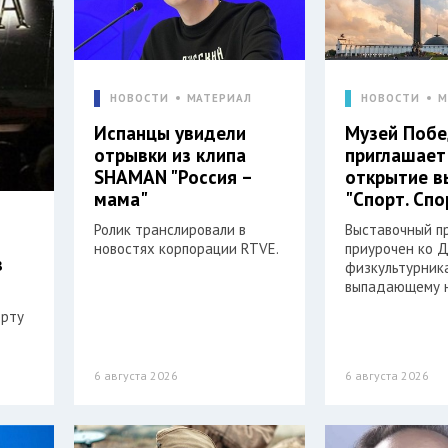
НОВОСТИ
МАТЕРИАЛ
НОВОСТИ
М
Испанцы увидели
Музей Поб
отрывки из клипа
приглашает
SHAMAN "Россия –
открытие в
мама"
"Спорт. Спо
Ролик транслировали в
Выставочный п
новостях корпорации RTVE.
приурочен ко 
в
физкультурника
выпадающему н
орту
6 августа 2026
6 августа 2026