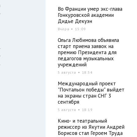
в
Во Франции умер экс-глава
е
Гонкуровской академии
Дидье Декуэн
Вчера
15:09
о
Ольга Любимова объявила
старт приема заявок на
,
премию Президента для
ь
педагогов музыкальных
.
учреждений
5 августа
18:54
я
Международный проект
й
"Почтальон победы" выйдет
на экраны стран СНГ 3
сентября
5 августа
18:19
т
Кино- и театральный
режиссер из Якутии Андрей
Борисов стал Героем Труда