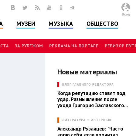
Вход
А
МУЗЕИ
МУЗЫКА
ОБЩЕСТВО
СТА
ЗА РУБЕЖОМ
РЕКЛАМА НА ПОРТАЛЕ
РЕВИЗОР ПУ
Новые материалы
И
БЛОГ ГЛАВНОГО РЕДАКТОРА
Когда репутацию ставят под
удар. Размышления после
ухода Григория Заславского...
ЛИТЕРАТУРА
ИНТЕРВЬЮ
Александр Рязанцев: "Часто
корю себя, если прочитал