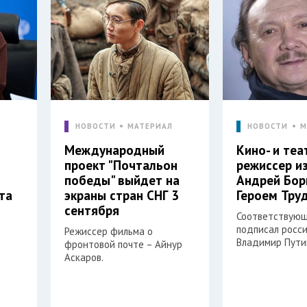
Л
НОВОСТИ
МАТЕРИАЛ
НОВОСТИ
М
Международный
Кино- и те
проект "Почтальон
режиссер и
победы" выйдет на
Андрей Бор
та
экраны стран СНГ 3
Героем Тру
сентября
Соответствующ
подписал росс
Режиссер фильма о
Владимир Пути
фронтовой почте – Айнур
Аскаров.