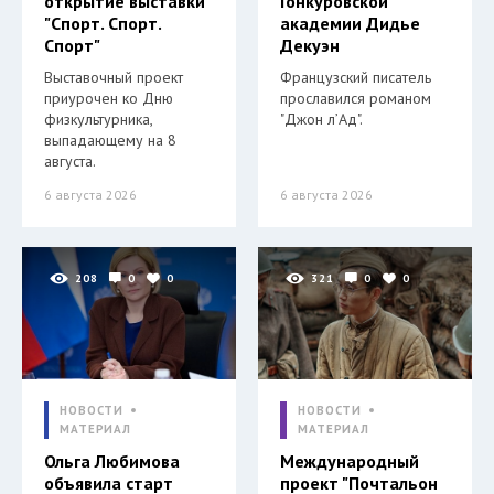
открытие выставки
Гонкуровской
"Спорт. Спорт.
академии Дидье
Спорт"
Декуэн
Выставочный проект
Французский писатель
приурочен ко Дню
прославился романом
физкультурника,
"Джон л’Ад".
выпадающему на 8
августа.
6 августа 2026
6 августа 2026
208
0
0
321
0
0
НОВОСТИ
НОВОСТИ
МАТЕРИАЛ
МАТЕРИАЛ
Ольга Любимова
Международный
объявила старт
проект "Почтальон