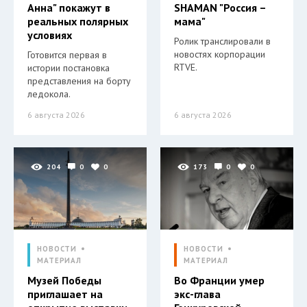
Анна" покажут в
SHAMAN "Россия –
реальных полярных
мама"
условиях
Ролик транслировали в
новостях корпорации
Готовится первая в
RTVE.
истории постановка
представления на борту
ледокола.
6 августа 2026
6 августа 2026
204
0
0
173
0
0
НОВОСТИ
НОВОСТИ
МАТЕРИАЛ
МАТЕРИАЛ
Музей Победы
Во Франции умер
приглашает на
экс-глава