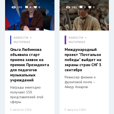
195
0
0
281
0
0
НОВОСТИ
НОВОСТИ
МАТЕРИАЛ
МАТЕРИАЛ
Ольга Любимова
Международный
объявила старт
проект "Почтальон
приема заявок на
победы" выйдет на
премию Президента
экраны стран СНГ 3
для педагогов
сентября
музыкальных
Режиссер фильма о
учреждений
фронтовой почте –
Айнур Аскаров.
Награды ежегодно
получают 150
представителей этой
сферы.
5 августа 2026
5 августа 2026