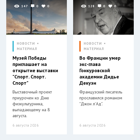
147
0
0
128
0
0
НОВОСТИ
НОВОСТИ
МАТЕРИАЛ
МАТЕРИАЛ
Музей Победы
Во Франции умер
приглашает на
экс-глава
открытие выставки
Гонкуровской
"Спорт. Спорт.
академии Дидье
Спорт"
Декуэн
Выставочный проект
Французский писатель
приурочен ко Дню
прославился романом
физкультурника,
"Джон л’Ад".
выпадающему на 8
августа.
6 августа 2026
6 августа 2026