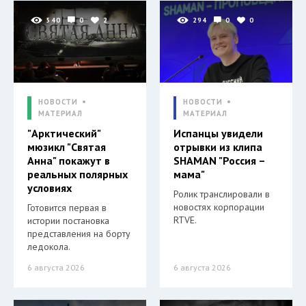
540
0
2
294
0
0
НОВОСТИ
НОВОСТИ
МАТЕРИАЛ
МАТЕРИАЛ
"Арктический"
Испанцы увидели
мюзикл "Святая
отрывки из клипа
Анна" покажут в
SHAMAN "Россия –
реальных полярных
мама"
условиях
Ролик транслировали в
новостях корпорации
Готовится первая в
RTVE.
истории постановка
представления на борту
ледокола.
6 августа 2026
6 августа 2026