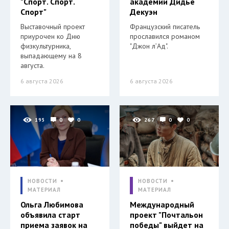
"Спорт. Спорт.
академии Дидье
Спорт"
Декуэн
Выставочный проект
Французский писатель
приурочен ко Дню
прославился романом
физкультурника,
"Джон л’Ад".
выпадающему на 8
августа.
6 августа 2026
6 августа 2026
195
0
0
267
0
0
НОВОСТИ
НОВОСТИ
МАТЕРИАЛ
МАТЕРИАЛ
Ольга Любимова
Международный
объявила старт
проект "Почтальон
приема заявок на
победы" выйдет на