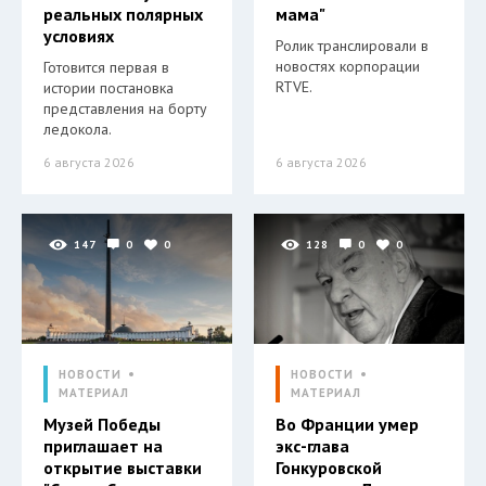
реальных полярных
мама"
условиях
Ролик транслировали в
новостях корпорации
Готовится первая в
RTVE.
истории постановка
представления на борту
ледокола.
6 августа 2026
6 августа 2026
147
0
0
128
0
0
НОВОСТИ
НОВОСТИ
МАТЕРИАЛ
МАТЕРИАЛ
Музей Победы
Во Франции умер
приглашает на
экс-глава
открытие выставки
Гонкуровской