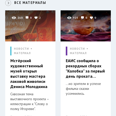
ВСЕ МАТЕРИАЛЫ
268
0
2
925
0
0
НОВОСТИ
НОВОСТИ
МАТЕРИАЛ
МАТЕРИАЛ
Мстёрский
ЕАИС сообщила о
художественный
рекордных сборах
музей открыл
"Колобка" за первый
выставку мастера
день проката…
лаковой живописи
…но зрители в успехе
Дениса Молодкина
фильма-сказки
усомнились.
Сквозная тема
выставочного проекта –
иллюстрации к "Слову о
полку Игореве".