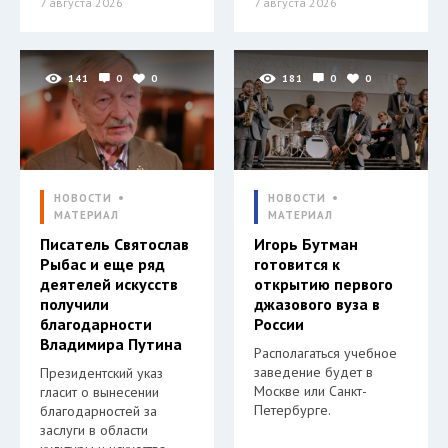
7 августа 2026
7 августа 2026
141
0
0
181
0
0
НОВОСТИ
НОВОСТИ
МАТЕРИАЛ
МАТЕРИАЛ
Писатель Святослав
Игорь Бутман
Рыбас и еще ряд
готовится к
деятелей искусств
открытию первого
получили
джазового вуза в
благодарности
России
Владимира Путина
Располагаться учебное
заведение будет в
Президентский указ
Москве или Санкт-
гласит о вынесении
Петербурге.
благодарностей за
заслуги в области