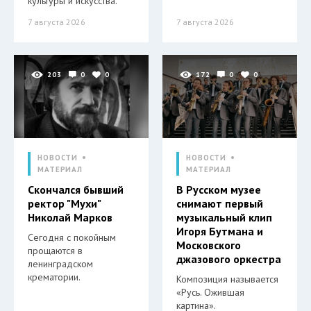
культуры и искусства.
7 августа 2026
7 августа 2026
203
0
0
172
0
0
НОВОСТИ
НОВОСТИ
МАТЕРИАЛ
МАТЕРИАЛ
Скончался бывший
В Русском музее
ректор "Мухи"
снимают первый
Николай Марков
музыкальный клип
Игоря Бутмана и
Сегодня с покойным
Московского
прощаются в
джазового оркестра
ленинградском
крематории.
Композиция называется
«Русь. Ожившая
картина».