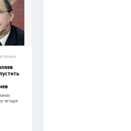
АТЕРИАЛ
рляев
пустить
иев
ланах
зу четыре