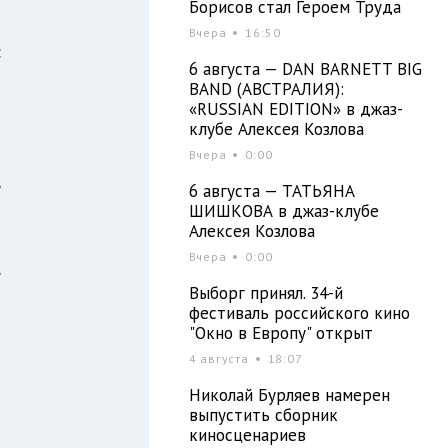
Борисов стал Героем Труда
Вчера
16:50
:
6 августа — DAN BARNETT BIG
м
BAND (АВСТРАЛИЯ):
«RUSSIAN EDITION» в джаз-
клубе Алексея Козлова
Вчера
0:00
и
е
6 августа — ТАТЬЯНА
ШИШКОВА в джаз-клубе
Алексея Козлова
Вчера
0:00
,
Выборг принял. 34-й
й
фестиваль российского кино
"Окно в Европу" открыт
4 августа
18:07
Николай Бурляев намерен
выпустить сборник
киносценариев