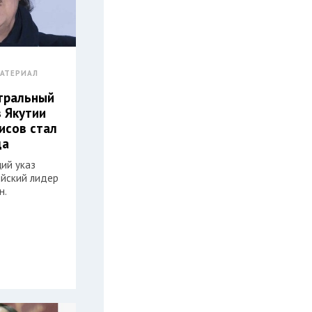
АТЕРИАЛ
атральный
з Якутии
исов стал
да
ий указ
ийский лидер
н.