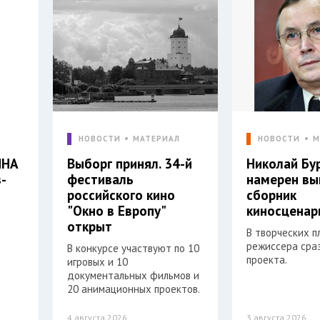
Л
НОВОСТИ
МАТЕРИАЛ
НОВОСТИ
М
ЯНА
Выборг принял. 34-й
Николай Бу
-
фестиваль
намерен вы
российского кино
сборник
"Окно в Европу"
киносценар
открыт
В творческих п
режиссера сра
В конкурсе участвуют по 10
проекта.
игровых и 10
документальных фильмов и
20 анимационных проектов.
4 августа 2026
3 августа 2026