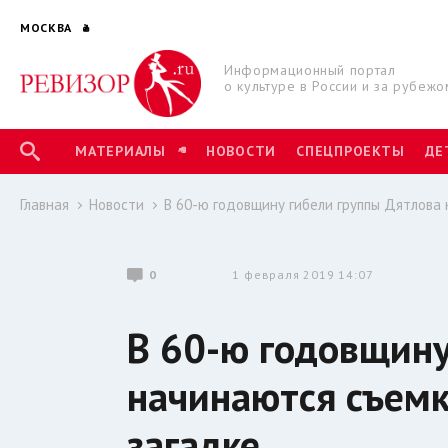
МОСКВА
Информационный портал
о культуре в России и за рубежо
МАТЕРИАЛЫ
НОВОСТИ
СПЕЦПРОЕКТЫ
ДЕ
Главная
Новости
В 60-ю годовщину гибели группы Дятлова 
0
1 февраля 2019 14:07
В 60-ю годовщину
начинаются съемк
загадке