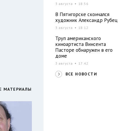
3 августа
18:56
В Пятигорске скончался
художник Александр Рубец
3 августа
18:12
Труп американского
киноартиста Винсента
Пасторе обнаружен в его
доме
3 августа
17:42
ВСЕ НОВОСТИ
Е МАТЕРИАЛЫ