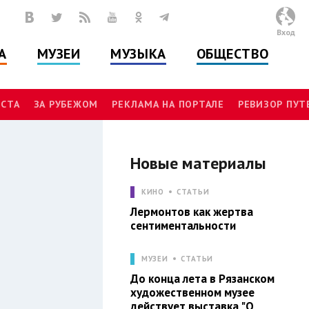
Вход
А
МУЗЕИ
МУЗЫКА
ОБЩЕСТВО
СТА
ЗА РУБЕЖОМ
РЕКЛАМА НА ПОРТАЛЕ
РЕВИЗОР ПУ
Новые материалы
И
КИНО
СТАТЬИ
Лермонтов как жертва
сентиментальности
МУЗЕИ
СТАТЬИ
До конца лета в Рязанском
художественном музее
действует выставка "О