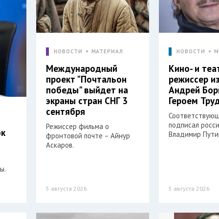
НОВОСТИ
МАТЕРИАЛ
НОВОСТИ
М
Международный
Кино- и те
проект "Почтальон
режиссер и
победы" выйдет на
Андрей Бор
экраны стран СНГ 3
Героем Тру
сентября
Соответствующ
подписал росс
Режиссер фильма о
ок
Владимир Пути
фронтовой почте – Айнур
Аскаров.
ы.
5 августа 2026
5 августа 2026