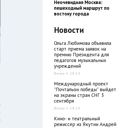
Неочевидная Москва:
пешеходный маршрут по
востоку города
Новости
Ольга Любимова объявила
старт приема заявок на
премию Президента для
педагогов музыкальных
учреждений
Вчера
18:54
Международный проект
"Почтальон победы" выйдет
на экраны стран СНГ 3
сентября
в
Вчера
18:19
.
Кино- и театральный
в
режиссер из Якутии Андрей