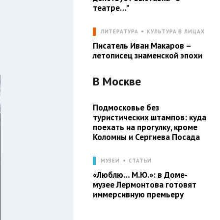
театре…"
ЛИТЕРАТУРА
КУЛЬТУРА В ЛИЦАХ
Писатель Иван Макаров –
летописец знаменской эпохи
В
Москве
Подмосковье без
туристических штампов: куда
поехать на прогулку, кроме
Коломны и Сергиева Посада
МУЗЕИ
СТАТЬИ
«Люблю… М.Ю.»: в Доме-
музее Лермонтова готовят
иммерсивную премьеру