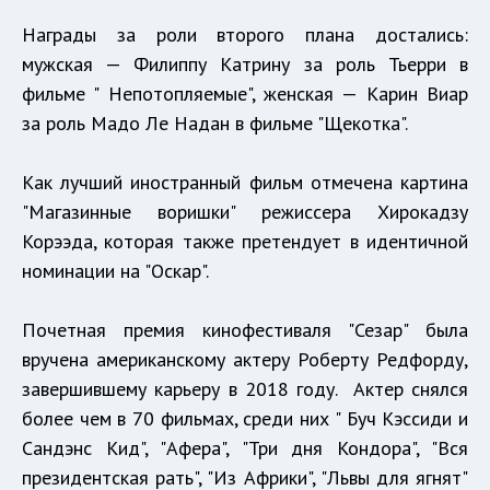
Награды за роли второго плана достались:
мужская — Филиппу Катрину за роль Тьерри в
фильме " Непотопляемые", женская — Карин Виар
за роль Мадо Ле Надан в фильме "Щекотка".
Как лучший иностранный фильм отмечена картина
"Магазинные воришки" режиссера Хирокадзу
Корээда, которая также претендует в идентичной
номинации на "Оскар".
Почетная премия кинофестиваля "Сезар" была
вручена американскому актеру Роберту Редфорду,
завершившему карьеру в 2018 году. Актер снялся
более чем в 70 фильмах, среди них " Буч Кэссиди и
Сандэнс Кид", "Афера", "Три дня Кондора", "Вся
президентская рать", "Из Африки", "Львы для ягнят"