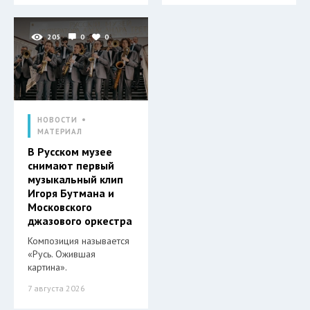
205
0
0
НОВОСТИ
МАТЕРИАЛ
В Русском музее
снимают первый
музыкальный клип
Игоря Бутмана и
Московского
джазового оркестра
Композиция называется
«Русь. Ожившая
картина».
7 августа 2026