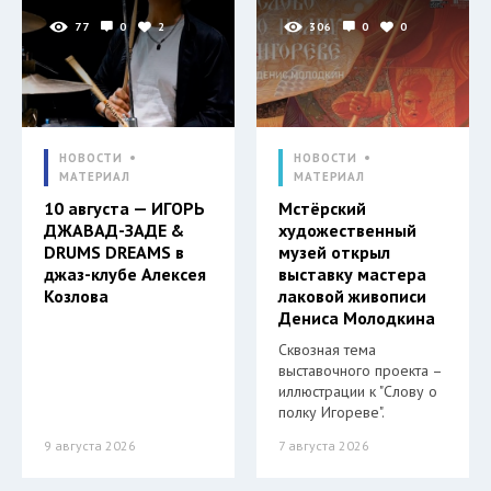
77
0
2
306
0
0
НОВОСТИ
НОВОСТИ
МАТЕРИАЛ
МАТЕРИАЛ
10 августа — ИГОРЬ
Мстёрский
ДЖАВАД-ЗАДЕ &
художественный
DRUMS DREAMS в
музей открыл
джаз-клубе Алексея
выставку мастера
Козлова
лаковой живописи
Дениса Молодкина
Сквозная тема
выставочного проекта –
иллюстрации к "Слову о
полку Игореве".
9 августа 2026
7 августа 2026