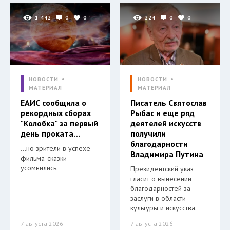
1 442
0
0
224
0
0
НОВОСТИ
НОВОСТИ
МАТЕРИАЛ
МАТЕРИАЛ
ЕАИС сообщила о
Писатель Святослав
рекордных сборах
Рыбас и еще ряд
"Колобка" за первый
деятелей искусств
день проката…
получили
благодарности
…но зрители в успехе
Владимира Путина
фильма-сказки
усомнились.
Президентский указ
гласит о вынесении
благодарностей за
заслуги в области
культуры и искусства.
7 августа 2026
7 августа 2026