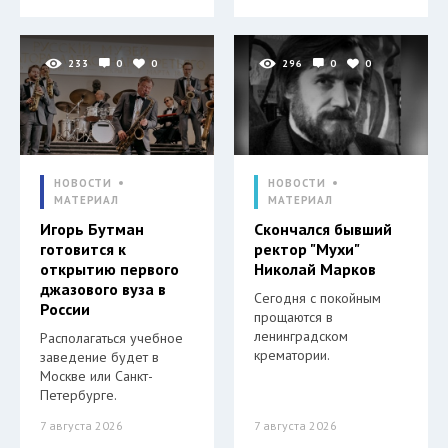
233
0
0
296
0
0
НОВОСТИ
НОВОСТИ
МАТЕРИАЛ
МАТЕРИАЛ
Игорь Бутман
Скончался бывший
готовится к
ректор "Мухи"
открытию первого
Николай Марков
джазового вуза в
Сегодня с покойным
России
прощаются в
ленинградском
Располагаться учебное
крематории.
заведение будет в
Москве или Санкт-
Петербурге.
7 августа 2026
7 августа 2026