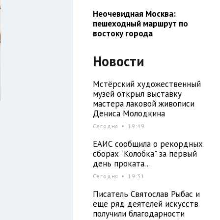
Неочевидная Москва:
пешеходный маршрут по
востоку города
Новости
Мстёрский художественный
музей открыл выставку
мастера лаковой живописи
Дениса Молодкина
Сегодня
19:49
ЕАИС сообщила о рекордных
ы
сборах "Колобка" за первый
и
день проката…
и
Сегодня
19:31
Писатель Святослав Рыбас и
еще ряд деятелей искусств
а
получили благодарности