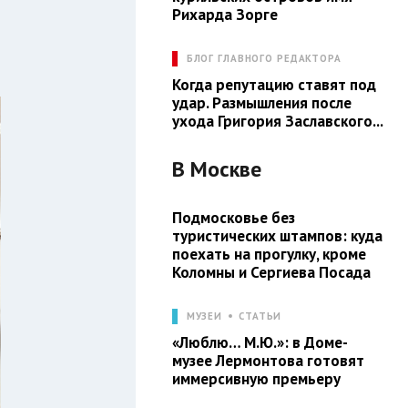
Рихарда Зорге
БЛОГ ГЛАВНОГО РЕДАКТОРА
Когда репутацию ставят под
удар. Размышления после
ухода Григория Заславского...
В
Москве
Подмосковье без
туристических штампов: куда
поехать на прогулку, кроме
Коломны и Сергиева Посада
МУЗЕИ
СТАТЬИ
«Люблю… М.Ю.»: в Доме-
музее Лермонтова готовят
иммерсивную премьеру