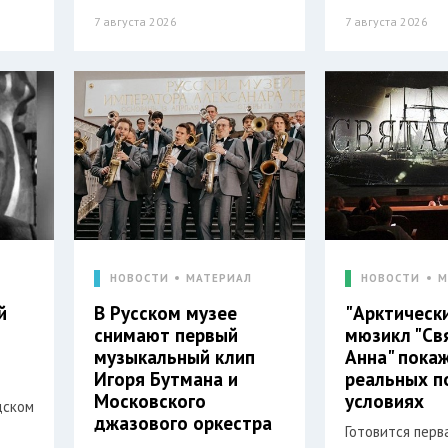
7 августа 2026
7 августа 2026
Л
НОВОСТИ
МАТЕРИАЛ
НОВОСТИ
М
й
В Русском музее
"Арктическ
снимают первый
мюзикл "Св
музыкальный клип
Анна" пока
Игоря Бутмана и
реальных п
Московского
условиях
дском
джазового оркестра
Готовится перв