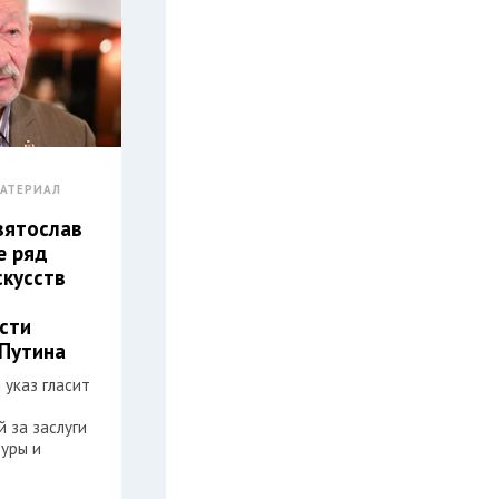
АТЕРИАЛ
вятослав
е ряд
скусств
сти
Путина
 указ гласит
 за заслуги
туры и