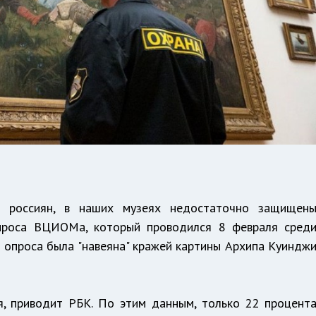
а россиян, в наших музеях недостаточно защищен
опроса ВЦИОМа, который проводился 8 февраля сред
 опроса была "навеяна" кражей картины Архипа Куиндж
я, приводит РБК. По этим данным, только 22 процент