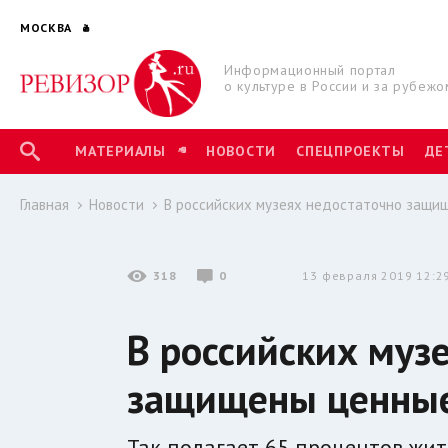
МОСКВА
Информационный портал
о культуре в России и за рубежо
МАТЕРИАЛЫ
НОВОСТИ
СПЕЦПРОЕКТЫ
ДЕ
Главная
Новости
В российских музеях недостаточно защи
318
0
13 февраля 2019 12:2
В российских муз
защищены ценные
Так полагает 65 процентов жит