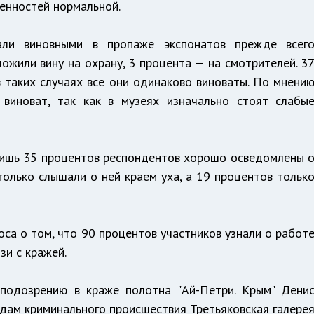
енностей нормальной.
али виновными в пропаже экспонатов прежде всег
ложили вину на охрану, 3 процента — на смотрителей. 3
 таких случаях все они одинаково виноваты. По мнени
 виноват, так как в музеях изначально стоят слабы
 лишь 35 процентов респондентов хорошо осведомлены 
олько слышали о ней краем уха, а 19 процентов тольк
са о том, что 90 процентов участников узнали о работ
зи с кражей.
подозрению в краже полотна "Ай-Петри. Крым" Дени
едам криминального происшествия Третьяковская галере