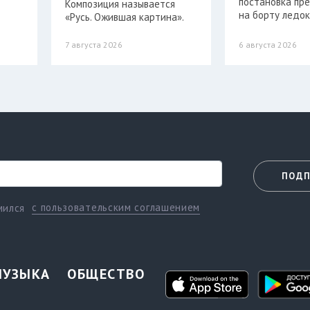
постановка пр
Композиция называется
на борту ледок
«Русь. Ожившая картина».
7 августа 2026
6 августа 2026
ПОДП
с пользовательским соглашением
мился
МУЗЫКА
ОБЩЕСТВО