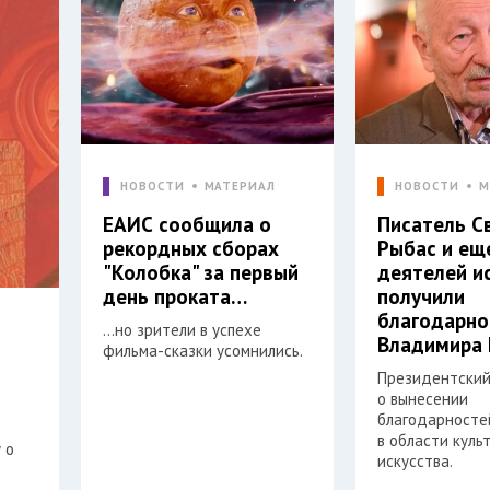
НОВОСТИ
МАТЕРИАЛ
НОВОСТИ
М
ЕАИС сообщила о
Писатель С
рекордных сборах
Рыбас и ещ
"Колобка" за первый
деятелей и
день проката…
получили
благодарно
…но зрители в успехе
Владимира 
фильма-сказки усомнились.
Президентский
о вынесении
благодарностей
в области куль
 о
искусства.