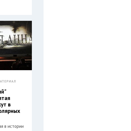
АТЕРИАЛ
ий"
ятая
жут в
олярных
ая в истории