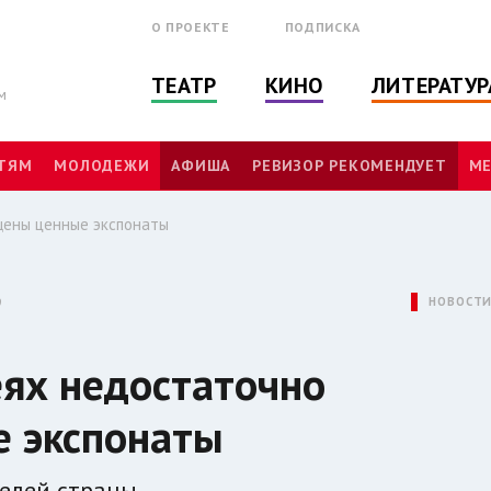
О ПРОЕКТЕ
ПОДПИСКА
ТЕАТР
КИНО
ЛИТЕРАТУР
м
ТЯМ
МОЛОДЕЖИ
АФИША
РЕВИЗОР РЕКОМЕНДУЕТ
МЕ
щены ценные экспонаты
9
НОВОСТ
еях недостаточно
 экспонаты
елей страны.