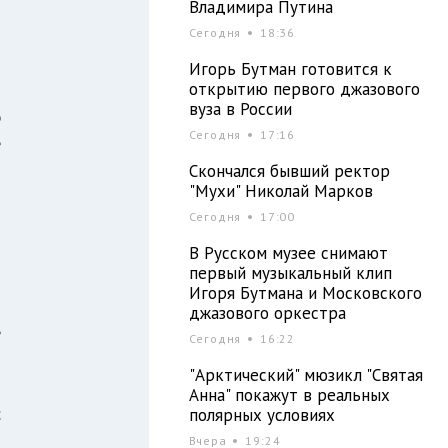
Владимира Путина
Сегодня
18:36
о
Игорь Бутман готовится к
открытию первого джазового
7
вуза в России
ю
Сегодня
17:16
е
Скончался бывший ректор
"Мухи" Николай Марков
Сегодня
17:00
о
о
В Русском музее снимают
первый музыкальный клип
Игоря Бутмана и Московского
джазового оркестра
е
Сегодня
16:22
"Арктический" мюзикл "Святая
Анна" покажут в реальных
с
полярных условиях
я
Вчера
19:24