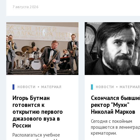
7 августа 2026
НОВОСТИ
МАТЕРИАЛ
НОВОСТИ
МАТЕРИА
Игорь Бутман
Скончался бывши
готовится к
ректор "Мухи"
открытию первого
Николай Марков
джазового вуза в
Сегодня с покойным
России
прощаются в ленингра
крематории.
Располагаться учебное