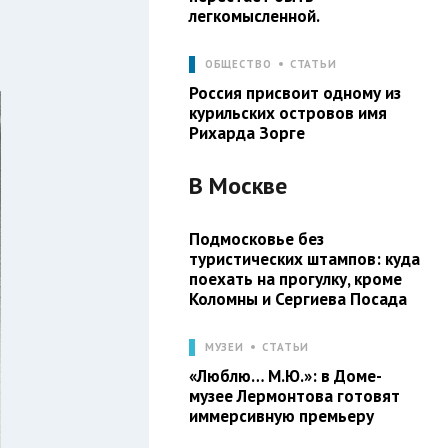
легкомысленной.
ОБЩЕСТВО
СТАТЬИ
Россия присвоит одному из
курильских островов имя
Рихарда Зорге
В
Москве
Подмосковье без
туристических штампов: куда
поехать на прогулку, кроме
Коломны и Сергиева Посада
МУЗЕИ
СТАТЬИ
«Люблю… М.Ю.»: в Доме-
музее Лермонтова готовят
иммерсивную премьеру