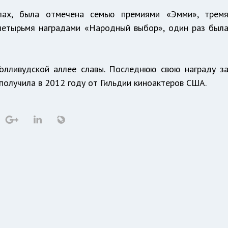
лах, была отмечена семью премиями «Эмми», трем
 четырьмя наградами «Народный выбор», один раз был
олливудской аллее славы. Последнюю свою награду з
олучила в 2012 году от Гильдии киноактеров США.