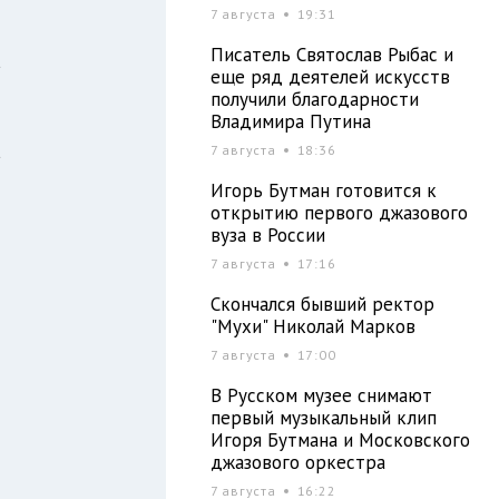
7 августа
19:31
я
Писатель Святослав Рыбас и
а
еще ряд деятелей искусств
получили благодарности
Владимира Путина
а
7 августа
18:36
Игорь Бутман готовится к
открытию первого джазового
вуза в России
7 августа
17:16
Скончался бывший ректор
"Мухи" Николай Марков
7 августа
17:00
В Русском музее снимают
первый музыкальный клип
Игоря Бутмана и Московского
джазового оркестра
7 августа
16:22