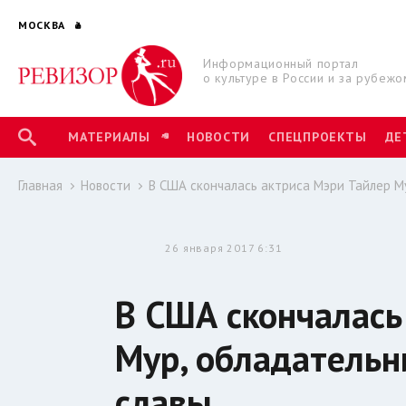
МОСКВА
Информационный портал
о культуре в России и за рубежо
МАТЕРИАЛЫ
НОВОСТИ
СПЕЦПРОЕКТЫ
ДЕ
Главная
Новости
В США скончалась актриса Мэри Тайлер М
26 января 2017 6:31
В США скончалась
Мур, обладательн
славы