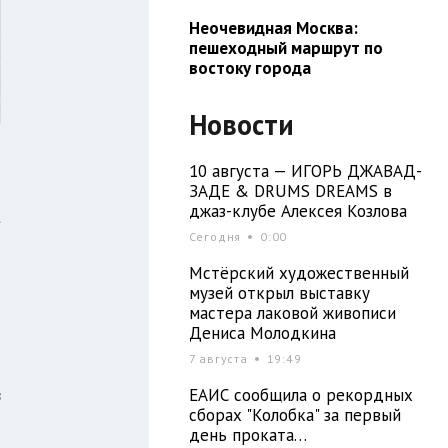
Неочевидная Москва:
пешеходный маршрут по
востоку города
Новости
10 августа — ИГОРЬ ДЖАВАД-
ЗАДЕ & DRUMS DREAMS в
джаз-клубе Алексея Козлова
а
Сегодня
0:00
Мстёрский художественный
музей открыл выставку
мастера лаковой живописи
м
Дениса Молодкина
7 августа
19:49
в
ЕАИС сообщила о рекордных
сборах "Колобка" за первый
день проката…