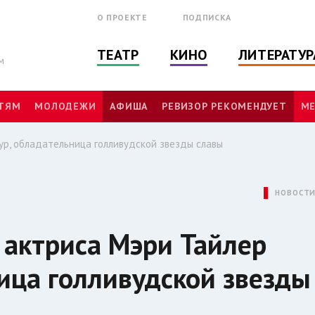
О ПРОЕКТЕ
ПОДПИСКА
ТЕАТР
КИНО
ЛИТЕРАТУР
м
ТЯМ
МОЛОДЕЖИ
АФИША
РЕВИЗОР РЕКОМЕНДУЕТ
МЕ
ур, обладательница голливудской звезды славы
НОВОСТ
 актриса Мэри Тайлер
ица голливудской звезды