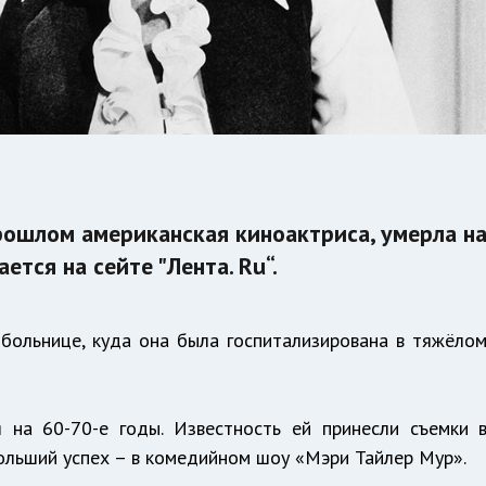
прошлом американская киноактриса, умерла н
ется на сейте "Лента. Ru“.
 больнице, куда она была госпитализирована в тяжёло
 на 60-70-е годы. Известность ей принесли съемки 
ольший успех – в комедийном шоу «Мэри Тайлер Мур».