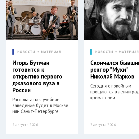
НОВОСТИ
МАТЕРИАЛ
НОВОСТИ
МАТЕРИА
Игорь Бутман
Скончался бывши
готовится к
ректор "Мухи"
открытию первого
Николай Марков
джазового вуза в
Сегодня с покойным
России
прощаются в ленингра
крематории.
Располагаться учебное
заведение будет в Москве
или Санкт-Петербурге.
7 августа 2026
7 августа 2026