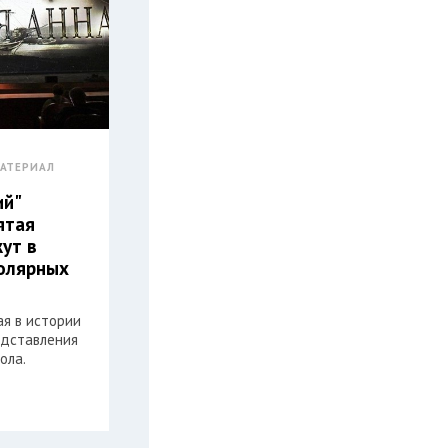
АТЕРИАЛ
ий"
ятая
жут в
олярных
ая в истории
едставления
ола.