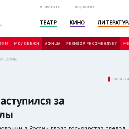
О ПРОЕКТЕ
ПОДПИСКА
ТЕАТР
КИНО
ЛИТЕРАТУР
м
ТЯМ
МОЛОДЕЖИ
АФИША
РЕВИЗОР РЕКОМЕНДУЕТ
МЕ
ые школы
НОВОСТ
аступился за
олы
овании в России глава государства сделал