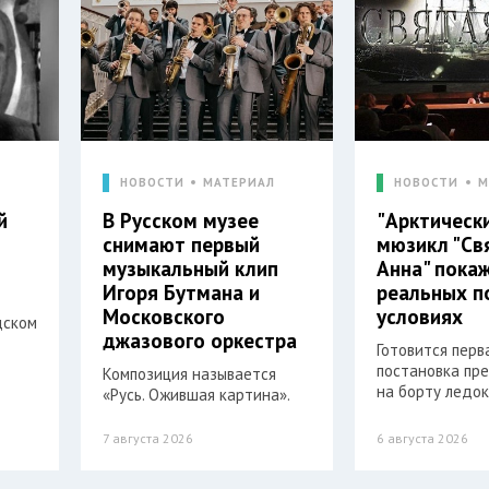
Л
НОВОСТИ
МАТЕРИАЛ
НОВОСТИ
М
й
В Русском музее
"Арктическ
снимают первый
мюзикл "Св
музыкальный клип
Анна" пока
Игоря Бутмана и
реальных п
Московского
условиях
дском
джазового оркестра
Готовится перв
постановка пр
Композиция называется
на борту ледок
«Русь. Ожившая картина».
7 августа 2026
6 августа 2026