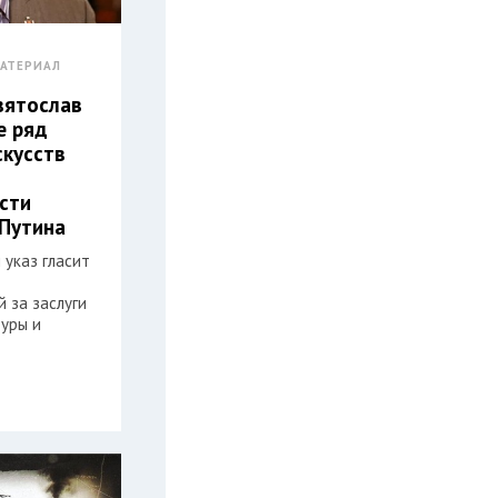
АТЕРИАЛ
вятослав
е ряд
скусств
сти
Путина
 указ гласит
 за заслуги
туры и