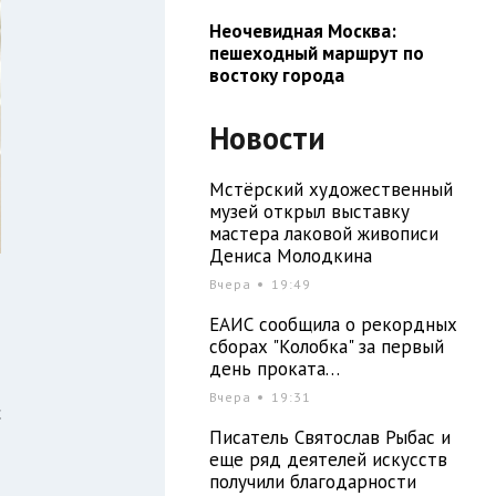
Неочевидная Москва:
пешеходный маршрут по
востоку города
Новости
Мстёрский художественный
музей открыл выставку
мастера лаковой живописи
Дениса Молодкина
Вчера
19:49
ЕАИС сообщила о рекордных
сборах "Колобка" за первый
день проката…
Вчера
19:31
с
Писатель Святослав Рыбас и
еще ряд деятелей искусств
получили благодарности