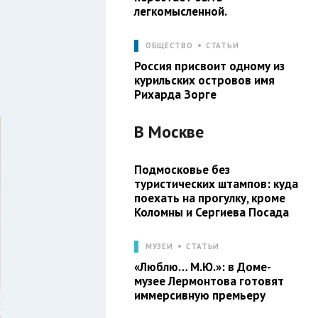
легкомысленной.
ОБЩЕСТВО
СТАТЬИ
Россия присвоит одному из
курильских островов имя
Рихарда Зорге
В
Москве
Подмосковье без
туристических штампов: куда
поехать на прогулку, кроме
Коломны и Сергиева Посада
МУЗЕИ
СТАТЬИ
«Люблю… М.Ю.»: в Доме-
музее Лермонтова готовят
иммерсивную премьеру