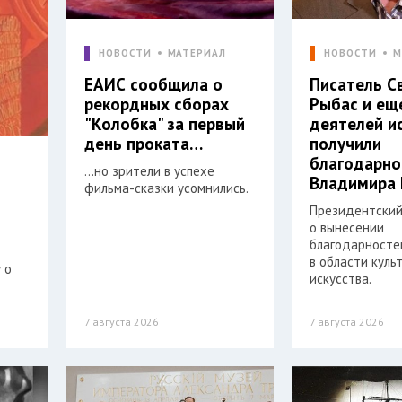
НОВОСТИ
МАТЕРИАЛ
НОВОСТИ
М
ЕАИС сообщила о
Писатель С
рекордных сборах
Рыбас и ещ
"Колобка" за первый
деятелей и
день проката…
получили
благодарно
…но зрители в успехе
Владимира 
фильма-сказки усомнились.
Президентский
о вынесении
благодарностей
в области куль
 о
искусства.
7 августа 2026
7 августа 2026