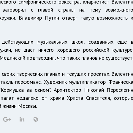
еского симфонического оркестра, кларнетист Валенти
 заговорил с главой страны на тему возможног
кружки. Владимир Путин отверг такую возможность 
е действующих музыкальных школ, созданных еще 
ужки, не даст ничего хорошего российской культуре
Мединский подтвердил, что таких планов не существует
своих творческих планах и текущих проектах. Валенти
ктакль-перфоманс. Художник-мультипликатор Франческ
"Кормушка за окном". Архитектор Николай Переслеги
 палат недалеко от храма Христа Спасителя, которы
й жизни Москвы.