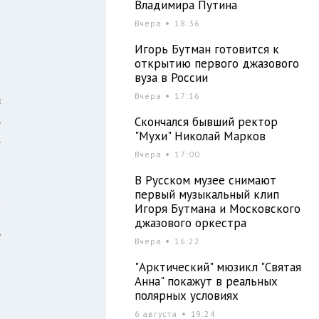
н
Владимира Путина
о
Вчера
18:36
и
Игорь Бутман готовится к
открытию первого джазового
вуза в России
Вчера
17:16
в
.
Скончался бывший ректор
"Мухи" Николай Марков
.
Вчера
17:00
н
В Русском музее снимают
первый музыкальный клип
а
Игоря Бутмана и Московского
н
джазового оркестра
е
Вчера
16:22
"Арктический" мюзикл "Святая
Анна" покажут в реальных
полярных условиях
6 августа
19:24