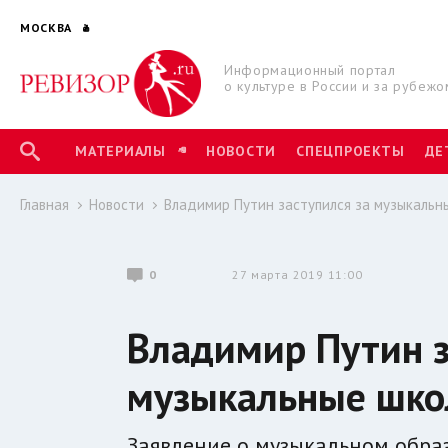
МОСКВА
Информационный портал
о культуре в России и за рубежо
МАТЕРИАЛЫ
НОВОСТИ
СПЕЦПРОЕКТЫ
ДЕ
Главная
Новости
Владимир Путин заступился за музыкальн
0
27 марта 2019 11:00
Владимир Путин з
музыкальные шк
Заявление о музыкальном образ