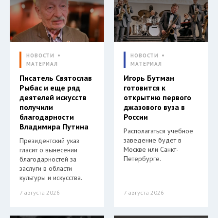
НОВОСТИ
НОВОСТИ
МАТЕРИАЛ
МАТЕРИАЛ
Писатель Святослав
Игорь Бутман
Рыбас и еще ряд
готовится к
деятелей искусств
открытию первого
получили
джазового вуза в
благодарности
России
Владимира Путина
Располагаться учебное
заведение будет в
Президентский указ
Москве или Санкт-
гласит о вынесении
Петербурге.
благодарностей за
заслуги в области
культуры и искусства.
7 августа 2026
7 августа 2026