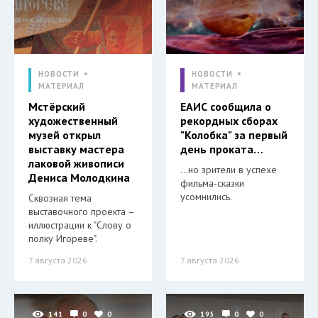
НОВОСТИ
НОВОСТИ
МАТЕРИАЛ
МАТЕРИАЛ
Мстёрский
ЕАИС сообщила о
художественный
рекордных сборах
музей открыл
"Колобка" за первый
выставку мастера
день проката…
лаковой живописи
…но зрители в успехе
Дениса Молодкина
фильма-сказки
усомнились.
Сквозная тема
выставочного проекта –
иллюстрации к "Слову о
полку Игореве".
7 августа 2026
7 августа 2026
141
0
0
195
0
0