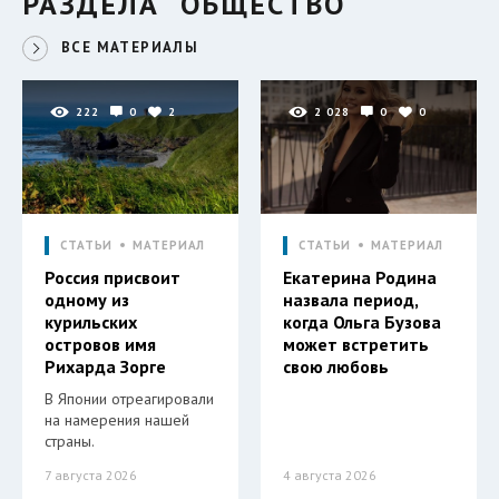
РАЗДЕЛА "ОБЩЕСТВО"
ВСЕ МАТЕРИАЛЫ
222
0
2
2 028
0
0
СТАТЬИ
МАТЕРИАЛ
СТАТЬИ
МАТЕРИАЛ
Россия присвоит
Екатерина Родина
одному из
назвала период,
курильских
когда Ольга Бузова
островов имя
может встретить
Рихарда Зорге
свою любовь
В Японии отреагировали
на намерения нашей
страны.
7 августа 2026
4 августа 2026