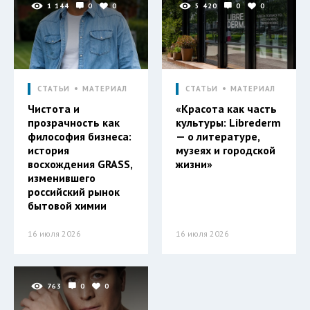
1 144
0
0
5 420
0
0
СТАТЬИ
МАТЕРИАЛ
СТАТЬИ
МАТЕРИАЛ
Чистота и
«Красота как часть
прозрачность как
культуры: Librederm
философия бизнеса:
— о литературе,
история
музеях и городской
восхождения GRASS,
жизни»
изменившего
российский рынок
бытовой химии
16 июля 2026
16 июля 2026
763
0
0