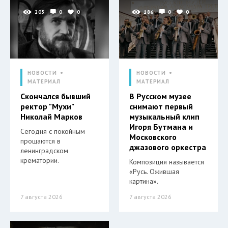
205
0
0
186
0
0
НОВОСТИ
НОВОСТИ
МАТЕРИАЛ
МАТЕРИАЛ
Скончался бывший
В Русском музее
ректор "Мухи"
снимают первый
Николай Марков
музыкальный клип
Игоря Бутмана и
Сегодня с покойным
Московского
прощаются в
джазового оркестра
ленинградском
крематории.
Композиция называется
«Русь. Ожившая
картина».
7 августа 2026
7 августа 2026