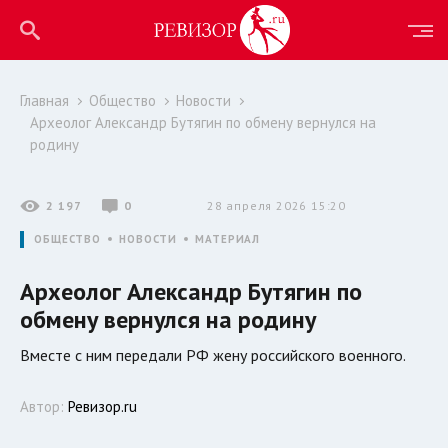
Главная
Общество
Новости
Археолог Александр Бутягин по обмену вернулся на
родину
2 197
0
28 апреля 2026 15:20
ОБЩЕСТВО
НОВОСТИ
МАТЕРИАЛ
Археолог Александр Бутягин по
обмену вернулся на родину
Вместе с ним передали РФ жену российского военного.
Автор:
Ревизор.ru