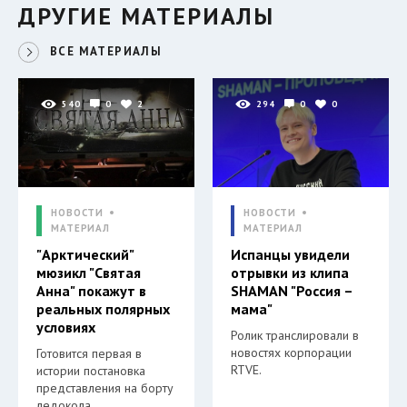
ДРУГИЕ МАТЕРИАЛЫ
ВСЕ МАТЕРИАЛЫ
540
0
2
294
0
0
НОВОСТИ
НОВОСТИ
МАТЕРИАЛ
МАТЕРИАЛ
"Арктический"
Испанцы увидели
мюзикл "Святая
отрывки из клипа
Анна" покажут в
SHAMAN "Россия –
реальных полярных
мама"
условиях
Ролик транслировали в
новостях корпорации
Готовится первая в
RTVE.
истории постановка
представления на борту
ледокола.