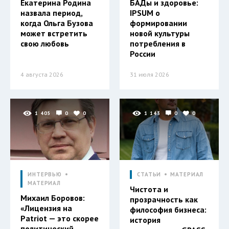
Екатерина Родина
БАДы и здоровье:
назвала период,
IPSUM о
когда Ольга Бузова
формировании
может встретить
новой культуры
свою любовь
потребления в
России
4 августа 2026
31 июля 2026
1 405
0
0
1 143
0
0
ИНТЕРВЬЮ
СТАТЬИ
МАТЕРИАЛ
МАТЕРИАЛ
Чистота и
Михаил Боровов:
прозрачность как
«Лицензия на
философия бизнеса:
Patriot — это скорее
история
политический