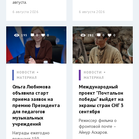
августа.
6 августа 2026
6 августа 2026
195
0
0
281
0
0
НОВОСТИ
НОВОСТИ
МАТЕРИАЛ
МАТЕРИАЛ
Ольга Любимова
Международный
объявила старт
проект "Почтальон
приема заявок на
победы" выйдет на
премию Президента
экраны стран СНГ 3
для педагогов
сентября
музыкальных
Режиссер фильма о
учреждений
фронтовой почте –
Айнур Аскаров.
Награды ежегодно
получают 150