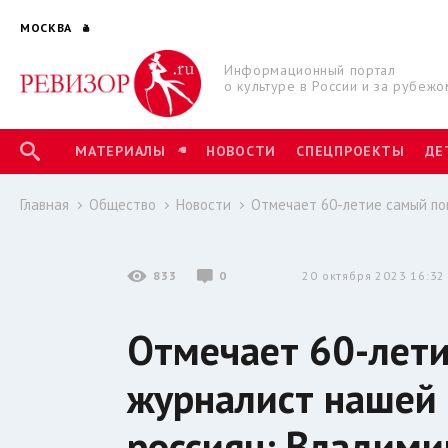
МОСКВА
Информационный портал
о культуре в России и за рубежо
МАТЕРИАЛЫ
НОВОСТИ
СПЕЦПРОЕКТЫ
ДЕ
Главная
Общество
Новости
Отмечает 60-летие самый по
833
0
20 октября 2023 16:32
Отмечает 60-лет
журналист нашей
россиян: Владими