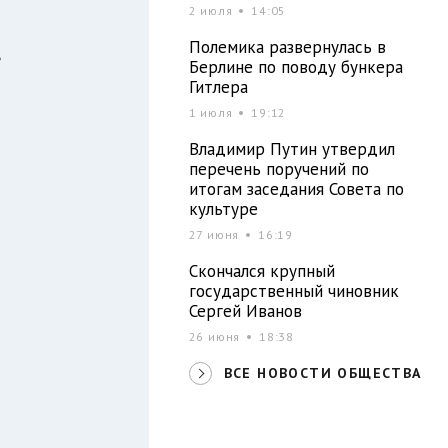
2 июля
14:05
Полемика развернулась в
е
Берлине по поводу бункера
Гитлера
1 июля
19:12
Владимир Путин утвердил
перечень поручений по
итогам заседания Совета по
культуре
27 июня
16:19
Скончался крупный
государственный чиновник
Сергей Иванов
26 июня
18:38
ВСЕ НОВОСТИ ОБЩЕСТВА