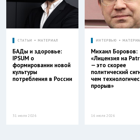
СТАТЬИ
МАТЕРИАЛ
ИНТЕРВЬЮ
МАТЕРИ
БАДы и здоровье:
Михаил Боровов:
IPSUM о
«Лицензия на Patr
формировании новой
— это скорее
культуры
политический сиг
потребления в России
чем технологичес
прорыв»
31 июля 2026
16 июля 2026