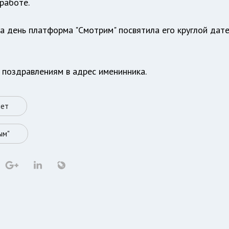
 работе.
 день платформа "Смотрим" посвятила его круглой дат
к поздравлениям в адрес именинника.
лет
ым"