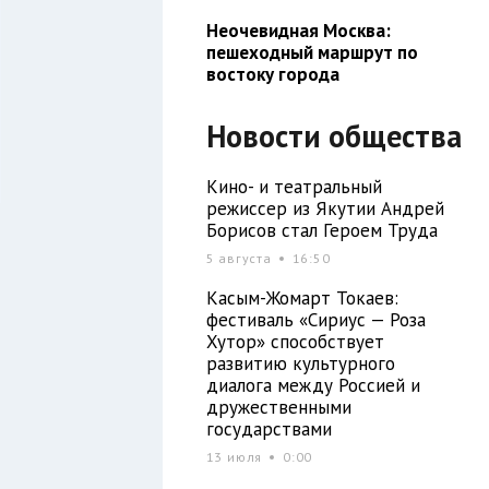
Неочевидная Москва:
пешеходный маршрут по
востоку города
Новости общества
Кино- и театральный
режиссер из Якутии Андрей
Борисов стал Героем Труда
5 августа
16:50
Касым-Жомарт Токаев:
фестиваль «Сириус — Роза
Хутор» способствует
развитию культурного
диалога между Россией и
дружественными
государствами
13 июля
0:00