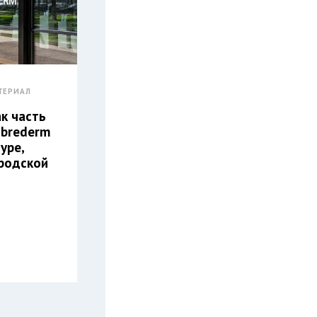
ТЕРИАЛ
ак часть
ibrederm
уре,
ородской