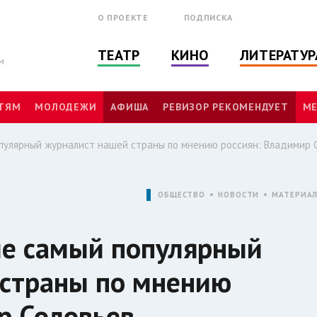
О ПРОЕКТЕ
ПОДПИСКА
ТЕАТР
КИНО
ЛИТЕРАТУР
м
ТЯМ
МОЛОДЕЖИ
АФИША
РЕВИЗОР РЕКОМЕНДУЕТ
МЕ
пулярный журналист нашей страны по мнению россиян: Владимир 
ОБЩЕСТВО
НОВОСТИ
МАТЕРИА
ие самый популярный
 страны по мнению
р Соловьев