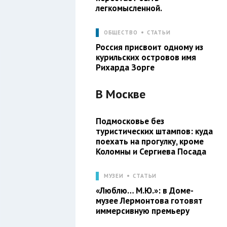
легкомысленной.
ОБЩЕСТВО
СТАТЬИ
Россия присвоит одному из
курильских островов имя
Рихарда Зорге
В
Москве
Подмосковье без
туристических штампов: куда
поехать на прогулку, кроме
Коломны и Сергиева Посада
МУЗЕИ
СТАТЬИ
«Люблю… М.Ю.»: в Доме-
музее Лермонтова готовят
иммерсивную премьеру