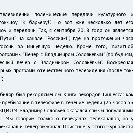
елевидении полемические передачи культурного 
 ток-шоу "К барьеру!". Но вот уже несколько лет ег
оу и передачи. Так, с сентября 2018 года он являетс
Путин" на канале "Россия-1", где на протяжении час
оссии за минувшую неделю. Кроме того, "визитно
рограммы "Вечер с Владимиром Соловьевым" (по будням
есный вечер с Владимиром Соловьёвым". Воскресна
рных программ отечественного телевидения (после ток
).
биляр был рекордсменом Книги рекордов Гиннесса: ка
 пребывание в телеэфире в течение недели (25 часов 5
а ВЦИОМ Владимир Соловьёв оказался самым популярны
н. Мы говорим только о передачах телеканалов, но 
e-канал и телеграм-канал. Поистине, у этого журналист