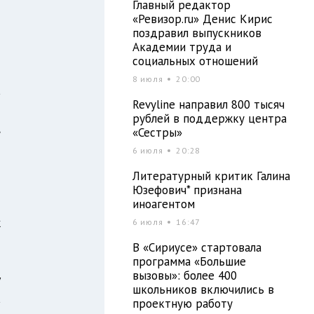
Главный редактор
«Ревизор.ru» Денис Кирис
поздравил выпускников
и
Академии труда и
о
социальных отношений
я
8 июля
20:00
а
Revyline направил 800 тысяч
й
рублей в поддержку центра
,
«Сестры»
я
6 июля
20:28
-
Литературный критик Галина
Юзефович* признана
иноагентом
к
6 июля
16:47
3
В «Сириусе» стартовала
м
программа «Большие
вызовы»: более 400
у
школьников включились в
а
проектную работу