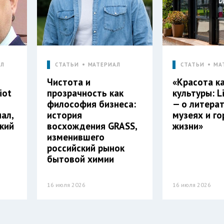
АЛ
СТАТЬИ
МАТЕРИАЛ
СТАТЬИ
МА
Чистота и
«Красота к
iot
прозрачность как
культуры: L
философия бизнеса:
— о литерат
нал,
история
музеях и г
кий
восхождения GRASS,
жизни»
изменившего
российский рынок
бытовой химии
16 июля 2026
16 июля 2026