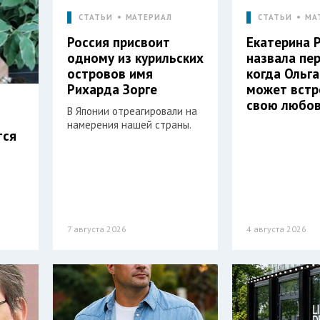
СТАТЬИ
МАТЕРИАЛ
СТАТЬИ
МА
Россия присвоит
Екатерина 
одному из курильских
назвала пе
островов имя
когда Ольга
Рихарда Зорге
может встр
свою любо
В Японии отреагировали на
намерения нашей страны.
тся
7 августа 2026
4 августа 2026