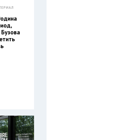
ТЕРИАЛ
Родина
риод,
 Бузова
етить
вь