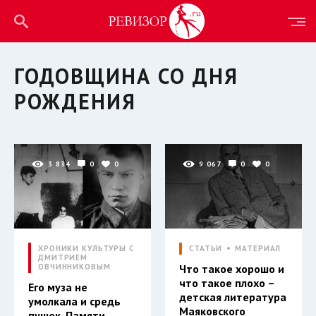
ГОДОВЩИНА СО ДНЯ
РОЖДЕНИЯ
3 834
0
0
9 067
0
0
ХРОНИКИ КУЛЬТУРЫ С
СТАТЬИ
МАТЕРИАЛ
ДМИТРИЕМ
ОВЧИННИКОВЫМ
Что такое хорошо и
что такое плохо –
Его муза не
детская литература
умолкала и средь
Маяковского
пушек. Памяти