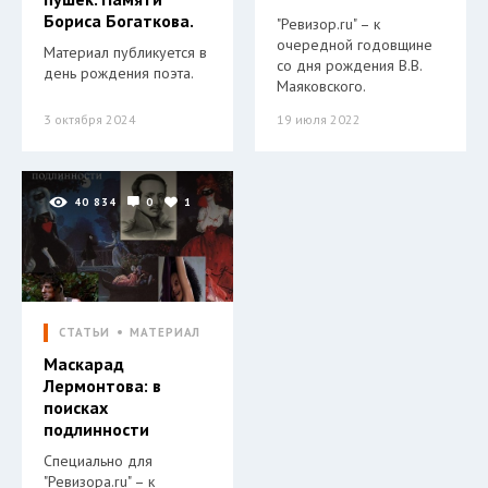
Бориса Богаткова.
"Ревизор.ru" – к
очередной годовщине
Материал публикуется в
со дня рождения В.В.
день рождения поэта.
Маяковского.
3 октября 2024
19 июля 2022
40 834
0
1
СТАТЬИ
МАТЕРИАЛ
Маскарад
Лермонтова: в
поисках
подлинности
Специально для
"Ревизора.ru" – к