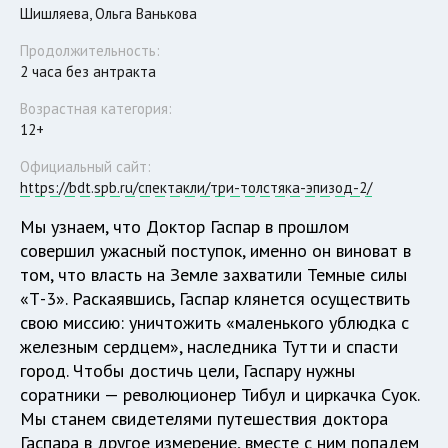
Шишляева, Ольга Ванькова
Продолжительность:
2 часа без антракта
Возрастная категория:
12+
Официальный сайт:
https://bdt.spb.ru/спектакли/три-толстяка-эпизод-2/
Мы узнаем, что Доктор Гаспар в прошлом
совершил ужасный поступок, именно он виноват в
том, что власть на Земле захватили Темные силы
«Т-3». Раскаявшись, Гаспар клянется осуществить
свою миссию: уничтожить «маленького ублюдка с
железным сердцем», наследника Тутти и спасти
город. Чтобы достичь цели, Гаспару нужны
соратники — революционер Тибул и циркачка Суок.
Мы станем свидетелями путешествия доктора
Гаспара в другое измерение, вместе с ним попадем