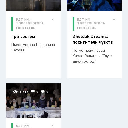
БДТ ИМ.
БДТ ИМ.
ТОВСТОНОГОВА
ТОВСТОНОГОВА
СПЕКТАКЛЬ
СПЕКТАКЛЬ
Три сестры
Zholdak Dreams:
похитители чувств
Пьеса Антона Павловича
Чехова
По мотивам пьесы
Карло Гольдони "Слуга
двух господ"
3 915
0
0
БДТ ИМ.