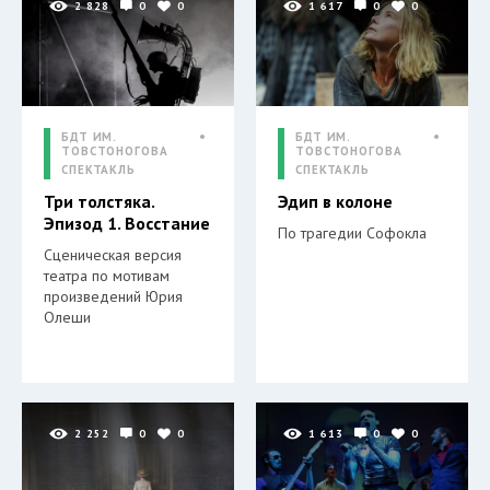
2 828
0
0
1 617
0
0
БДТ ИМ.
БДТ ИМ.
ТОВСТОНОГОВА
ТОВСТОНОГОВА
СПЕКТАКЛЬ
СПЕКТАКЛЬ
Три толстяка.
Эдип в колоне
Эпизод 1. Восстание
По трагедии Софокла
Сценическая версия
театра по мотивам
произведений Юрия
Олеши
2 252
0
0
1 613
0
0