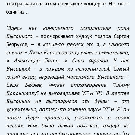
театра занят в этом спектакле-концерте. Но он –
один из…
“Здесь нет конкретного исполнителя роли
Высоцкого –
подчеркивает худрук театра Сергей
Безруков
,
–
в какие-то песнях это я, в каких-то
сценах – Дима Карташов это делает замечательно,
и Александр Тютин, и Саша Фролов. У нас
Высоцкий – в каждом из исполнителей. Самый
юный актер, играющий маленького Высоцкого –
Саша Беляев, читает стихотворение “Климу
Ворошилову”, не выговаривая “Л” и “Р”. В детстве
Высоцкий не выговаривал эти буквы – это
удивительно, потому что именно звуки “Л” и “Р” он
потом будет пропевать, растягивать в своих
песнях. Нам было важно показать, откуда же
произрастает это необыкновенное творчество, “из