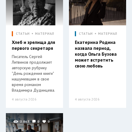
СТАТЬИ
МАТЕРИАЛ
СТАТЬИ
МАТЕРИАЛ
Хлеб и зрелища для
Екатерина Родина
первого секретаря
назвала период,
когда Ольга Бузова
Писатель Сергей
может встретить
Литвинов продолжает
свою любовь
авторскую рубрику
"День рождения книги"
нашумевшим в свое
время романом
Владимира Дудинцева.
4 августа 2026
4 августа 2026
2 867
0
0