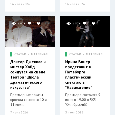
16 июля 2026
16 июля 2026
1 078
0
0
1 376
0
0
СТАТЬИ
МАТЕРИАЛ
СТАТЬИ
МАТЕРИАЛ
Доктор Джекилл и
Ирина Винер
мистер Хайд
представит в
сойдутся на сцене
Петебурге
Театра "Школа
пластический
драматического
спектакль
искусства"
"Наваждение"
Премьерные показы
Премьера состоится 9
проекта состоятся 10 и
июля в 19.00 в БКЗ
11 июля.
"Октябрьский".
7 июля 2026
3 июля 2026