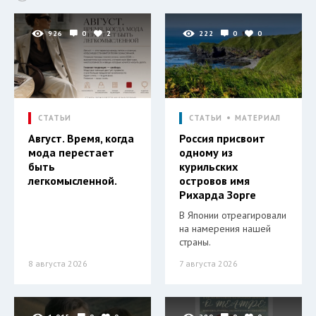
926
0
2
222
0
0
СТАТЬИ
СТАТЬИ
МАТЕРИАЛ
Август. Время, когда
Россия присвоит
мода перестает
одному из
быть
курильских
легкомысленной.
островов имя
Рихарда Зорге
В Японии отреагировали
на намерения нашей
страны.
8 августа 2026
7 августа 2026