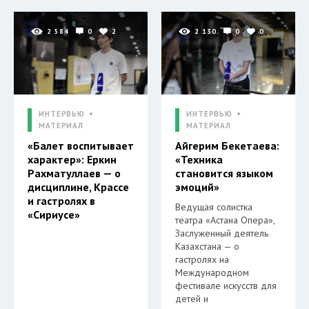
2 584
0
2
2 130
0
0
ИНТЕРВЬЮ
ИНТЕРВЬЮ
МАТЕРИАЛ
МАТЕРИАЛ
«Балет воспитывает
Айгерим Бекетаева:
характер»: Еркин
«Техника
Рахматуллаев — о
становится языком
дисциплине, Крассе
эмоций»
и гастролях в
Ведущая солистка
«Сириусе»
театра «Астана Опера»,
Заслуженный деятель
Казахстана — о
гастролях на
Международном
фестивале искусств для
детей и