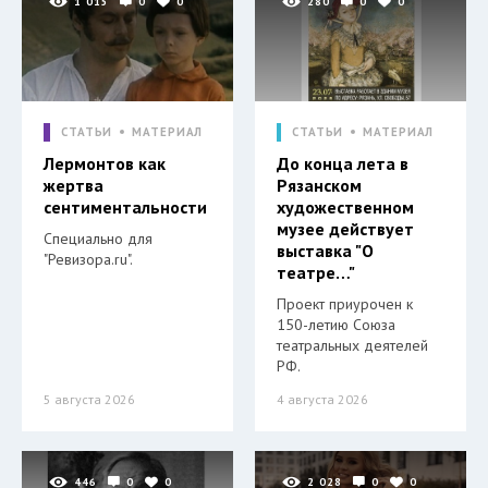
1 015
0
0
280
0
0
СТАТЬИ
МАТЕРИАЛ
СТАТЬИ
МАТЕРИАЛ
Лермонтов как
До конца лета в
жертва
Рязанском
сентиментальности
художественном
музее действует
Специально для
выставка "О
"Ревизора.ru".
театре…"
Проект приурочен к
150-летию Союза
театральных деятелей
РФ.
5 августа 2026
4 августа 2026
446
0
0
2 028
0
0