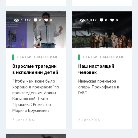
1 337
0
0
1 847
0
0
СТАТЬИ
МАТЕРИАЛ
СТАТЬИ
МАТЕРИАЛ
Взрослые трагедии
Наш настоящий
в исполнении детей
человек
"Чтобы нам всем было
Июньская премьера
хорошо и прекрасно" по
оперы Прокофьева в
произведениям Ирины
ГАБТ.
Васьковской. Театр
"Практика". Режиссер
Марина Брусникина.
3 июля 2026
2 июля 2026