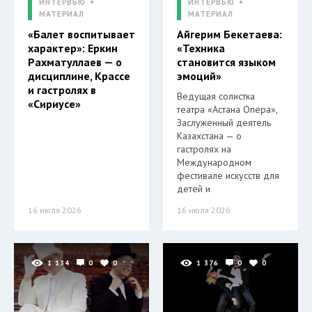
ИНТЕРВЬЮ
ИНТЕРВЬЮ
МАТЕРИАЛ
МАТЕРИАЛ
«Балет воспитывает
Айгерим Бекетаева:
характер»: Еркин
«Техника
Рахматуллаев — о
становится языком
дисциплине, Крассе
эмоций»
и гастролях в
Ведущая солистка
«Сириусе»
театра «Астана Опера»,
Заслуженный деятель
Казахстана — о
гастролях на
Международном
фестивале искусств для
детей и
16 июля 2026
16 июля 2026
1 134
0
0
1 376
0
0