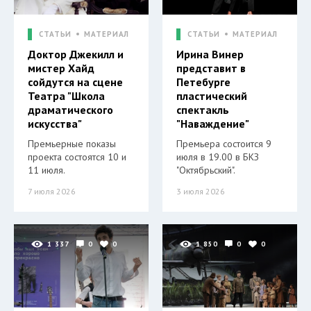
СТАТЬИ
МАТЕРИАЛ
СТАТЬИ
МАТЕРИАЛ
Доктор Джекилл и
Ирина Винер
мистер Хайд
представит в
сойдутся на сцене
Петебурге
Театра "Школа
пластический
драматического
спектакль
искусства"
"Наваждение"
Премьерные показы
Премьера состоится 9
проекта состоятся 10 и
июля в 19.00 в БКЗ
11 июля.
"Октябрьский".
7 июля 2026
3 июля 2026
1 337
0
0
1 850
0
0