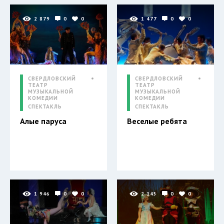
2 879
0
0
1 477
0
0
СВЕРДЛОВСКИЙ
СВЕРДЛОВСКИЙ
ТЕАТР
ТЕАТР
МУЗЫКАЛЬНОЙ
МУЗЫКАЛЬНОЙ
КОМЕДИИ
КОМЕДИИ
СПЕКТАКЛЬ
СПЕКТАКЛЬ
Алые паруса
Веселые ребята
1 946
0
0
2 145
0
0