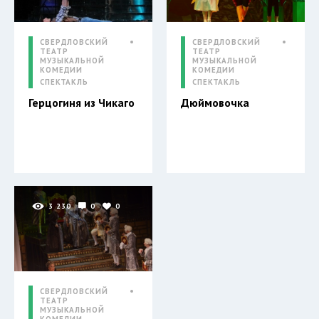
СВЕРДЛОВСКИЙ
СВЕРДЛОВСКИЙ
ТЕАТР
ТЕАТР
МУЗЫКАЛЬНОЙ
МУЗЫКАЛЬНОЙ
КОМЕДИИ
КОМЕДИИ
СПЕКТАКЛЬ
СПЕКТАКЛЬ
Герцогиня из Чикаго
Дюймовочка
3 230
0
0
СВЕРДЛОВСКИЙ
ТЕАТР
МУЗЫКАЛЬНОЙ