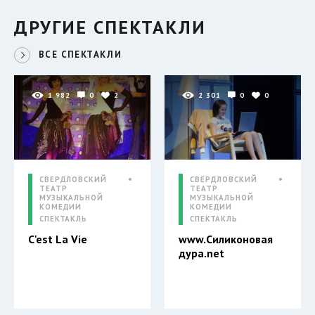
ДРУГИЕ СПЕКТАКЛИ
ВСЕ СПЕКТАКЛИ
1 982
0
2
2 301
0
0
СВЕРДЛОВСКИЙ
СВЕРДЛОВСКИЙ
ТЕАТР
ТЕАТР
МУЗЫКАЛЬНОЙ
МУЗЫКАЛЬНОЙ
КОМЕДИИ
КОМЕДИИ
СПЕКТАКЛЬ
СПЕКТАКЛЬ
C'est La Vie
www.Силиконовая
дура.net