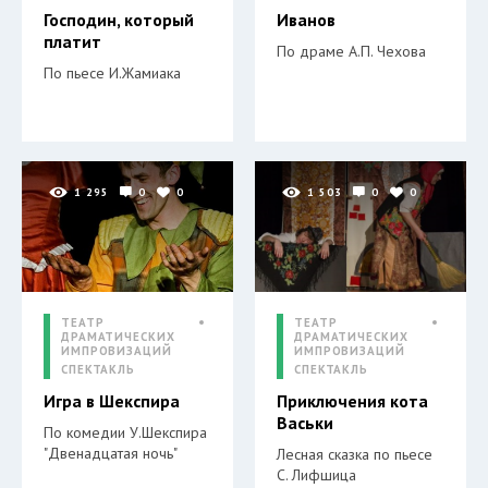
Господин, который
Иванов
платит
По драме А.П. Чехова
По пьесе И.Жамиака
1 295
0
0
1 503
0
0
ТЕАТР
ТЕАТР
ДРАМАТИЧЕСКИХ
ДРАМАТИЧЕСКИХ
ИМПРОВИЗАЦИЙ
ИМПРОВИЗАЦИЙ
СПЕКТАКЛЬ
СПЕКТАКЛЬ
Игра в Шекспира
Приключения кота
Васьки
По комедии У.Шекспира
"Двенадцатая ночь"
Лесная сказка по пьесе
С. Лифшица