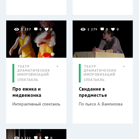
1 237
0
0
1 279
0
0
ТЕАТР
ТЕАТР
ДРАМАТИЧЕСКИХ
ДРАМАТИЧЕСКИХ
ИМПРОВИЗАЦИЙ
ИМПРОВИЗАЦИЙ
СПЕКТАКЛЬ
СПЕКТАКЛЬ
Про ежика и
Свидание в
медвежонка
предместье
Интерактивный спектакль
По пьесе А. Вампилова
1 221
0
0