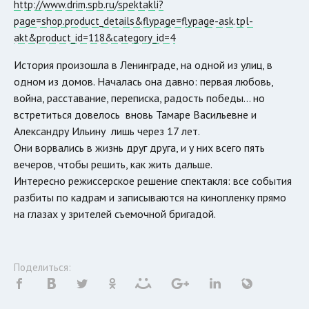
http://www.drim.spb.ru/spektakli?
page=shop.product_details&flypage=flypage-ask.tpl-
akt&product_id=118&category_id=4
История произошла в Ленинграде, на одной из улиц, в
одном из домов. Началась она давно: первая любовь,
война, расставание, переписка, радость победы… но
встретиться довелось вновь Тамаре Васильевне и
Александру Ильину лишь через 17 лет.
Они ворвались в жизнь друг друга, и у них всего пять
вечеров, чтобы решить, как жить дальше.
Интересно режиссерское решение спектакля: все события
разбиты по кадрам и записываются на кинопленку прямо
на глазах у зрителей съемочной бригадой.
Поделиться: