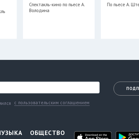
Спектакль-кино по пьесе А.
По пьесе А. Шт
Володина
кль
ПОДП
с пользовательским соглашением
мился
МУЗЫКА
ОБЩЕСТВО