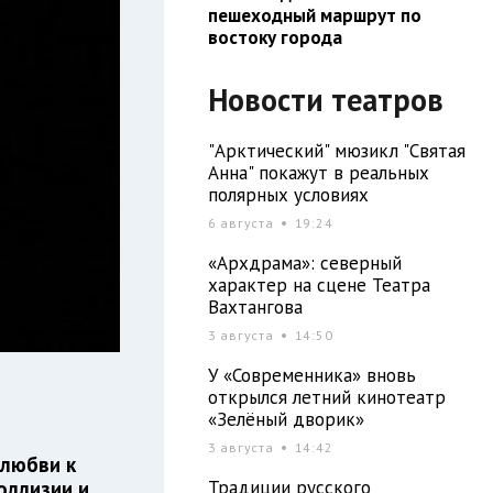
пешеходный маршрут по
востоку города
Новости театров
"Арктический" мюзикл "Святая
Анна" покажут в реальных
полярных условиях
6 августа
19:24
«Архдрама»: северный
характер на сцене Театра
Вахтангова
3 августа
14:50
У «Современника» вновь
открылся летний кинотеатр
«Зелёный дворик»
3 августа
14:42
 любви к
Традиции русского
оллизии и