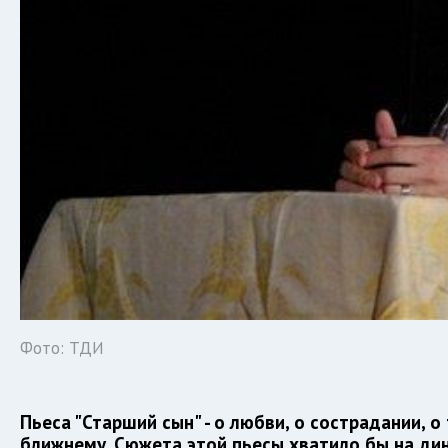
Фото: ТДИ
Пьеса "Старший сын" - о любви, о сострадании, 
ближнему. Сюжета этой пьесы хватило бы на дин