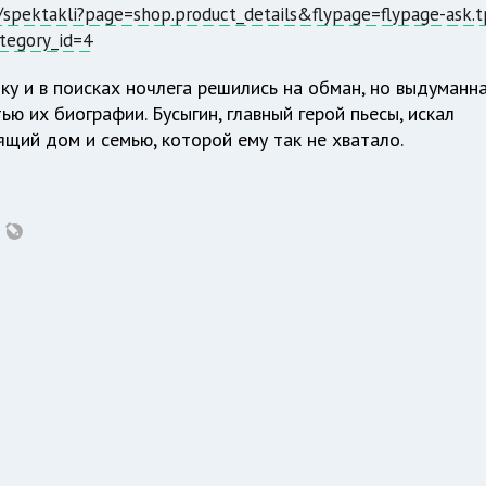
/spektakli?page=shop.product_details&flypage=flypage-ask.t
tegory_id=4
у и в поисках ночлега решились на обман, но выдуманн
ью их биографии. Бусыгин, главный герой пьесы, искал
щий дом и семью, которой ему так не хватало.