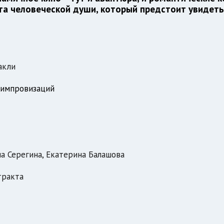
ста человеческой души, который предстоит увидеть
акли
 импровизаций
а Серегина, Екатерина Балашова
тракта