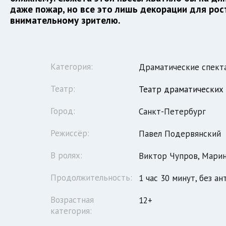
даже пожар, но все это лишь декорации для ро
внимательному зрителю.
Категория:
Драматические спект
Театр:
Театр драматических
Город:
Санкт-Петербург
Режиссёр:
Павел Подервянский
В ролях:
Виктор Чупров, Марин
Продолжительность:
1 час 30 минут, без ан
Возрастная
12+
категория: