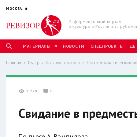
МОСКВА
Информационный портал
о культуре в России и за рубежо
МАТЕРИАЛЫ
НОВОСТИ
СПЕЦПРОЕКТЫ
ДЕ
Главная
Театр
Каталог театров
Театр драматических и
1 279
0
Свидание в предмест
По пьесе А. Вампилова