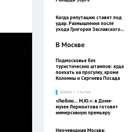
Когда репутацию ставят под
удар. Размышления после
ухода Григория Заславского...
В
Москве
Подмосковье без
туристических штампов: куда
поехать на прогулку, кроме
Коломны и Сергиева Посада
МУЗЕИ
СТАТЬИ
«Люблю… М.Ю.»: в Доме-
музее Лермонтова готовят
иммерсивную премьеру
Неочевидная Москва: