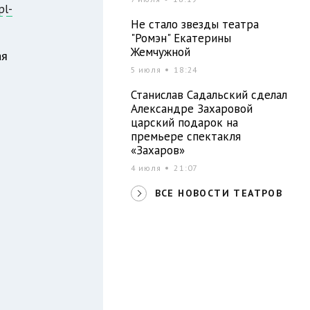
pl-
Не стало звезды театра
"Ромэн" Екатерины
Жемчужной
ая
5 июля
18:24
Станислав Садальский сделал
Александре Захаровой
царский подарок на
премьере спектакля
«Захаров»
4 июля
21:07
ВСЕ НОВОСТИ ТЕАТРОВ