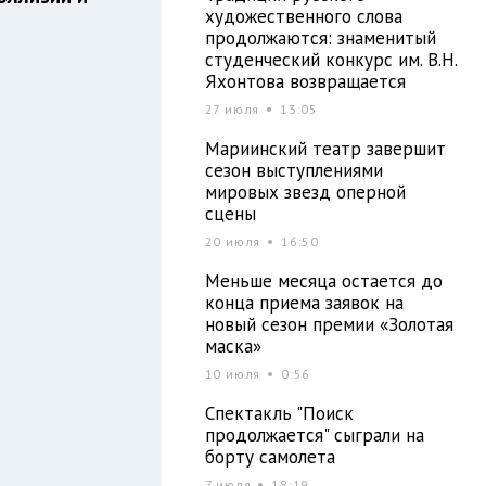
художественного слова
продолжаются: знаменитый
студенческий конкурс им. В.Н.
Яхонтова возвращается
27 июля
13:05
Мариинский театр завершит
сезон выступлениями
мировых звезд оперной
сцены
20 июля
16:50
Меньше месяца остается до
конца приема заявок на
новый сезон премии «Золотая
маска»
10 июля
0:56
Спектакль "Поиск
продолжается" сыграли на
борту самолета
7 июля
18:19