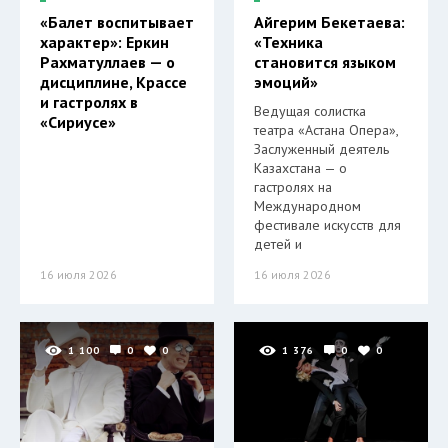
«Балет воспитывает
Айгерим Бекетаева:
характер»: Еркин
«Техника
Рахматуллаев — о
становится языком
дисциплине, Крассе
эмоций»
и гастролях в
Ведущая солистка
«Сириусе»
театра «Астана Опера»,
Заслуженный деятель
Казахстана — о
гастролях на
Международном
фестивале искусств для
детей и
16 июля 2026
16 июля 2026
1 100
0
0
1 376
0
0