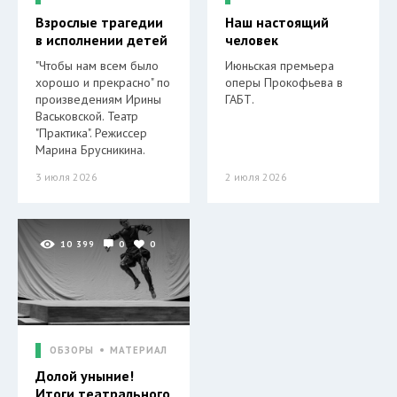
Взрослые трагедии
Наш настоящий
в исполнении детей
человек
"Чтобы нам всем было
Июньская премьера
хорошо и прекрасно" по
оперы Прокофьева в
произведениям Ирины
ГАБТ.
Васьковской. Театр
"Практика". Режиссер
Марина Брусникина.
3 июля 2026
2 июля 2026
10 399
0
0
ОБЗОРЫ
МАТЕРИАЛ
Долой уныние!
Итоги театрального