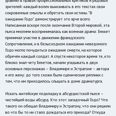
уравнял в правах профессиональных критиков и рядовых
зрителей: каждый волен выискивать в его текстах свои
сокровенные смыслы и обретать свои истины. "В
ожидании Годо" демонстрирует это ярче всего.
Написанная вскоре после окончания Второй мировой, эта
пьеса многими воспринималась как военная драма: Беккет
принимал участие в движении французского
Сопротивления, и в безысходном ожидании неведомого
Годо могло почудиться ожидание смерти, на которое
обречён каждый солдат. А спустя некоторое время те, кто
близко знал чету Бекетов, начали угадывать в двух
основных персонажах – Владимире и Эстрагоне – автора
и его жену: до того схожи были сценические реплики с
тем, что им приходилось слышать в доме драматурга.
Искать житейскую подкладку в абсурдистской пьесе –
чистейшей воды абсурд. Кто этот загадочный Годо? Что
такого он обещал Владимиру и Эстрагону, что они решили
во что бы то ни стало дождаться его прихода? Откуда