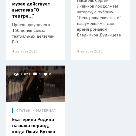
Писатель Сергей
музее действует
Литвинов продолжает
выставка "О
авторскую рубрику
театре…"
"День рождения книги"
нашумевшим в свое
Проект приурочен к
время романом
150-летию Союза
Владимира Дудинцева.
театральных деятелей
РФ.
4 августа 2026
4 августа 2026
2 073
0
0
СТАТЬИ
МАТЕРИАЛ
Екатерина Родина
назвала период,
когда Ольга Бузова