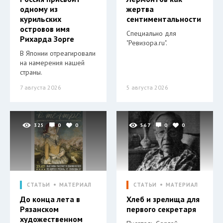
одному из
жертва
курильских
сентиментальности
островов имя
Специально для
Рихарда Зорге
"Ревизора.ru".
В Японии отреагировали
на намерения нашей
страны.
7 августа 2026
5 августа 2026
325
0
0
567
0
0
СТАТЬИ
МАТЕРИАЛ
СТАТЬИ
МАТЕРИАЛ
До конца лета в
Хлеб и зрелища для
Рязанском
первого секретаря
художественном