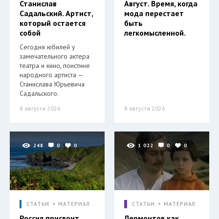
Станислав
Август. Время, когда
Садальский. Артист,
мода перестает
который остается
быть
собой
легкомысленной.
Сегодня юбилей у
замечательного актера
театра и кино, поистине
народного артиста —
Станислава Юрьевича
Садальского.
8 августа 2026
8 августа 2026
248
0
0
1 022
0
0
СТАТЬИ
МАТЕРИАЛ
СТАТЬИ
МАТЕРИАЛ
Россия присвоит
Лермонтов как