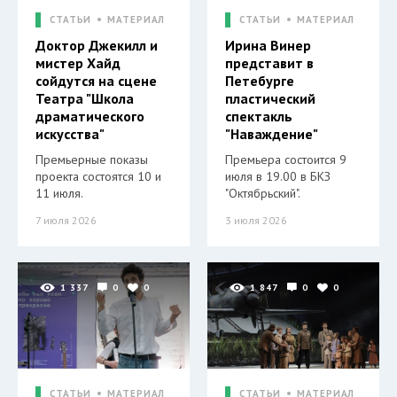
СТАТЬИ
МАТЕРИАЛ
СТАТЬИ
МАТЕРИАЛ
Доктор Джекилл и
Ирина Винер
мистер Хайд
представит в
сойдутся на сцене
Петебурге
Театра "Школа
пластический
драматического
спектакль
искусства"
"Наваждение"
Премьерные показы
Премьера состоится 9
проекта состоятся 10 и
июля в 19.00 в БКЗ
11 июля.
"Октябрьский".
7 июля 2026
3 июля 2026
1 337
0
0
1 847
0
0
СТАТЬИ
МАТЕРИАЛ
СТАТЬИ
МАТЕРИАЛ