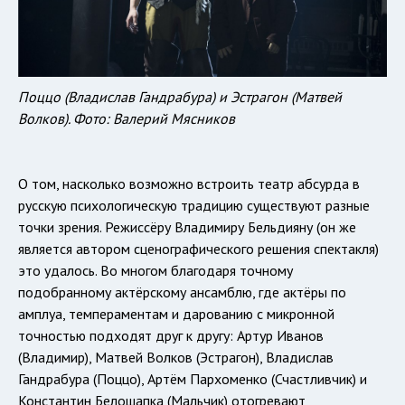
Поццо (Владислав Гандрабура) и Эстрагон (Матвей
Волков). Фото: Валерий Мясников
О том, насколько возможно встроить театр абсурда в
русскую психологическую традицию существуют разные
точки зрения. Режиссёру Владимиру Бельдияну (он же
является автором сценографического решения спектакля)
это удалось. Во многом благодаря точному
подобранному актёрскому ансамблю, где актёры по
амплуа, темпераментам и дарованию с микронной
точностью подходят друг к другу: Артур Иванов
(Владимир), Матвей Волков (Эстрагон), Владислав
Гандрабура (Поццо), Артём Пархоменко (Счастливчик) и
Константин Белошапка (Мальчик) отогревают