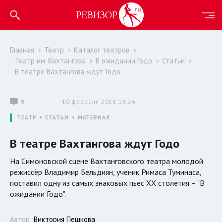
Главная
Театр
Каталог театров
Театр им. Вахтангова
В ожидании Годо
Статьи
В театре Вахтангова ждут Годо
0
10 февраля 2018 18:26
ТЕАТР
СТАТЬИ
МАТЕРИАЛ
В театре Вахтангова ждут Годо
На Симоновской сцене Вахтанговского театра молодой
режиссёр Владимир Бельдиян, ученик Римаса Туминаса,
поставил одну из самых знаковых пьес ХХ столетия – "В
ожидании Годо".
Автор:
Виктория Пешкова