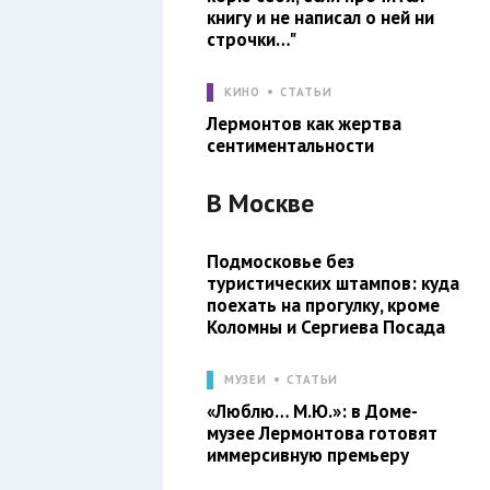
книгу и не написал о ней ни
строчки…"
КИНО
СТАТЬИ
Лермонтов как жертва
сентиментальности
В
Москве
Подмосковье без
туристических штампов: куда
поехать на прогулку, кроме
Коломны и Сергиева Посада
МУЗЕИ
СТАТЬИ
«Люблю… М.Ю.»: в Доме-
музее Лермонтова готовят
иммерсивную премьеру