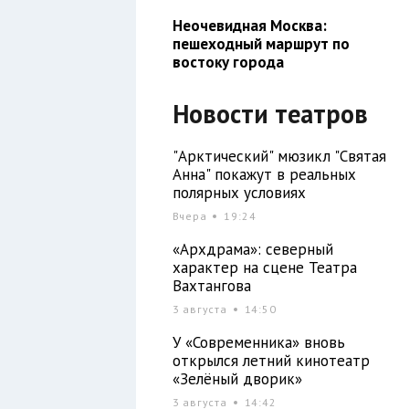
Неочевидная Москва:
пешеходный маршрут по
востоку города
Новости театров
"Арктический" мюзикл "Святая
Анна" покажут в реальных
полярных условиях
Вчера
19:24
«Архдрама»: северный
характер на сцене Театра
Вахтангова
3 августа
14:50
У «Современника» вновь
открылся летний кинотеатр
«Зелёный дворик»
3 августа
14:42