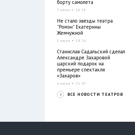
борту самолета
7 июля
18:19
Не стало звезды театра
"Ромэн" Екатерины
Жемчужной
5 июля
18:24
Станислав Садальский сделал
Александре Захаровой
царский подарок на
премьере спектакля
«Захаров»
4 июля
21:07
ВСЕ НОВОСТИ ТЕАТРОВ