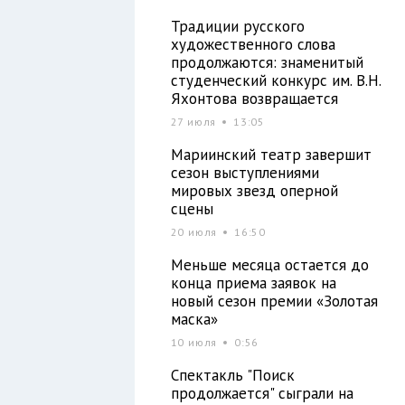
Традиции русского
художественного слова
продолжаются: знаменитый
студенческий конкурс им. В.Н.
Яхонтова возвращается
27 июля
13:05
Мариинский театр завершит
сезон выступлениями
мировых звезд оперной
сцены
20 июля
16:50
Меньше месяца остается до
конца приема заявок на
новый сезон премии «Золотая
маска»
10 июля
0:56
Спектакль "Поиск
продолжается" сыграли на