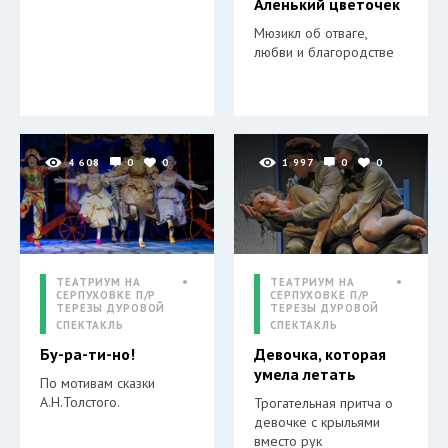
Аленький цветочек
Мюзикл об отваге,
любви и благородстве
4 608
0
0
1 997
0
0
ТЕАТРИУМ НА
ТЕАТРИУМ НА
СЕРПУХОВКЕ П/Р
СЕРПУХОВКЕ П/Р
ТЕРЕЗЫ ДУРОВОЙ
ТЕРЕЗЫ ДУРОВОЙ
СПЕКТАКЛЬ
СПЕКТАКЛЬ
Бу-ра-ти-но!
Девочка, которая
умела летать
По мотивам сказки
А.Н.Толстого.
Трогательная притча о
девочке с крыльями
вместо рук