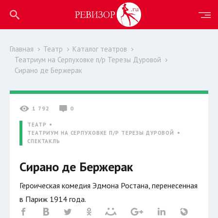
Главная
Театр
Каталог театров
Театриум на Серпуховке п/р Терезы Дуровой
Сирано де Бержерак
1 792
0
ТЕАТР
ТЕАТРИУМ НА СЕРПУХОВКЕ П/Р ТЕРЕЗЫ ДУРОВОЙ
СПЕКТАКЛЬ
Сирано де Бержерак
Героическая комедия Эдмона Ростана, перенесенная
в Париж 1914 года.