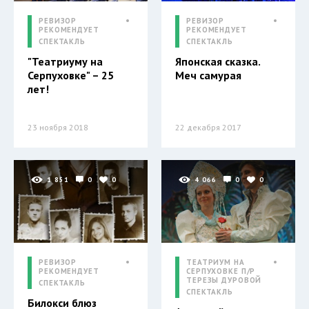
РЕВИЗОР
РЕВИЗОР
РЕКОМЕНДУЕТ
РЕКОМЕНДУЕТ
СПЕКТАКЛЬ
СПЕКТАКЛЬ
"Театриуму на
Японская сказка.
Серпуховке" – 25
Меч самурая
лет!
23 ноября 2018
22 декабря 2017
1 851
0
0
4 066
0
0
РЕВИЗОР
ТЕАТРИУМ НА
РЕКОМЕНДУЕТ
СЕРПУХОВКЕ П/Р
ТЕРЕЗЫ ДУРОВОЙ
СПЕКТАКЛЬ
СПЕКТАКЛЬ
Билокси блюз