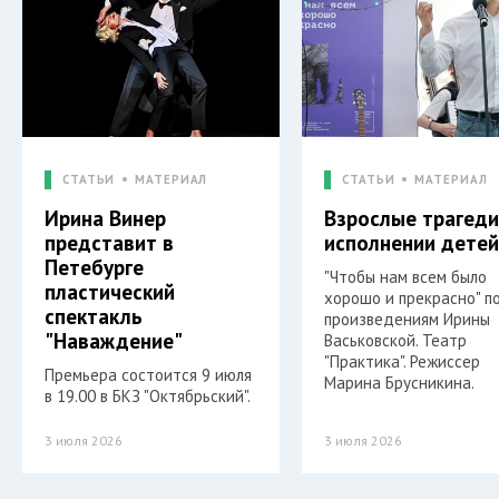
СТАТЬИ
МАТЕРИАЛ
СТАТЬИ
МАТЕРИАЛ
Ирина Винер
Взрослые трагеди
представит в
исполнении дете
Петебурге
"Чтобы нам всем было
пластический
хорошо и прекрасно" п
спектакль
произведениям Ирины
"Наваждение"
Васьковской. Театр
"Практика". Режиссер
Премьера состоится 9 июля
Марина Брусникина.
в 19.00 в БКЗ "Октябрьский".
3 июля 2026
3 июля 2026