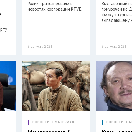
Ролик транслировали в
Выставочный п
новостях корпорации RTVE.
приурочен ко 
в
физкультурника
выпадающему н
орту
6 августа 2026
6 августа 2026
Л
НОВОСТИ
МАТЕРИАЛ
НОВОСТИ
М