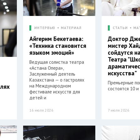
ИНТЕРВЬЮ
МАТЕРИАЛ
СТАТЬИ
МА
Айгерим Бекетаева:
Доктор Дже
«Техника становится
мистер Хай
языком эмоций»
сойдутся н
Театра "Шк
Ведущая солистка театра
драматичес
«Астана Опера»,
искусства"
Заслуженный деятель
Казахстана — о гастролях
Премьерные по
олях
на Международном
состоятся 10 и
фестивале искусств для
детей и
16 июля 2026
7 июля 2026