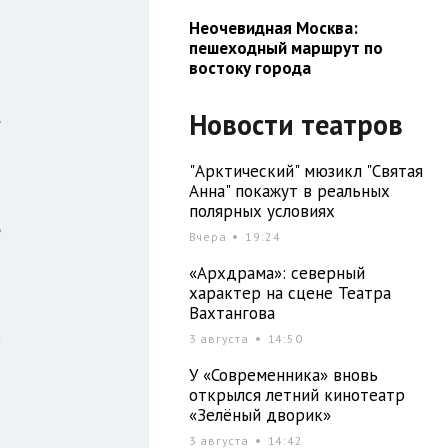
Неочевидная Москва:
пешеходный маршрут по
востоку города
й
.
Новости театров
м
"Арктический" мюзикл "Святая
Анна" покажут в реальных
полярных условиях
,
Вчера
19:24
«Архдрама»: северный
характер на сцене Театра
и
Вахтангова
а
3 августа
14:50
и
У «Современника» вновь
открылся летний кинотеатр
«Зелёный дворик»
3 августа
14:42