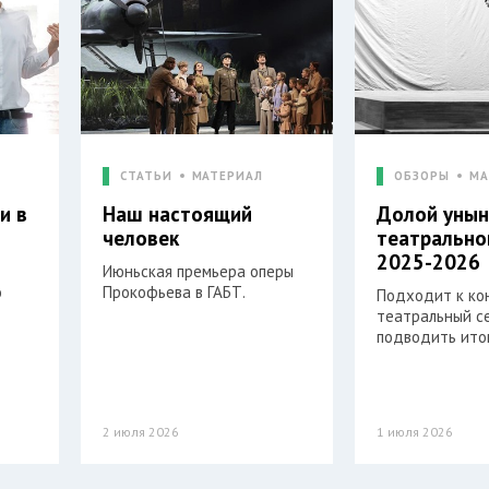
СТАТЬИ
МАТЕРИАЛ
ОБЗОРЫ
МА
и в
Наш настоящий
Долой унын
й
человек
театрально
2025-2026
Июньская премьера оперы
о
Прокофьева в ГАБТ.
Подходит к ко
театральный се
подводить итог
2 июля 2026
1 июля 2026