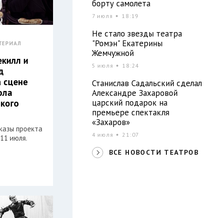
борту самолета
7 июля
18:19
Не стало звезды театра
"Ромэн" Екатерины
ТЕРИАЛ
Жемчужной
килл и
5 июля
18:24
д
а сцене
Станислав Садальский сделал
ола
Александре Захаровой
царский подарок на
кого
премьере спектакля
«Захаров»
казы проекта
4 июля
21:07
 11 июля.
ВСЕ НОВОСТИ ТЕАТРОВ