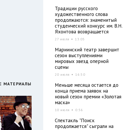
Традиции русского
художественного слова
продолжаются: знаменитый
студенческий конкурс им. В.Н.
Яхонтова возвращается
27 июля
13:05
Мариинский театр завершит
сезон выступлениями
мировых звезд оперной
сцены
20 июля
16:50
Е МАТЕРИАЛЫ
Меньше месяца остается до
конца приема заявок на
новый сезон премии «Золотая
маска»
10 июля
0:56
Спектакль "Поиск
продолжается" сыграли на