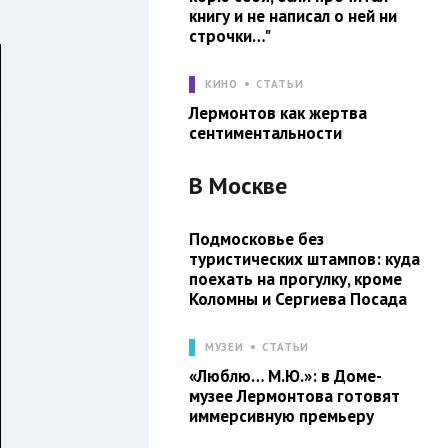
книгу и не написал о ней ни
строчки…"
КИНО
СТАТЬИ
Лермонтов как жертва
сентиментальности
В
Москве
Подмосковье без
туристических штампов: куда
поехать на прогулку, кроме
Коломны и Сергиева Посада
МУЗЕИ
СТАТЬИ
«Люблю… М.Ю.»: в Доме-
музее Лермонтова готовят
иммерсивную премьеру