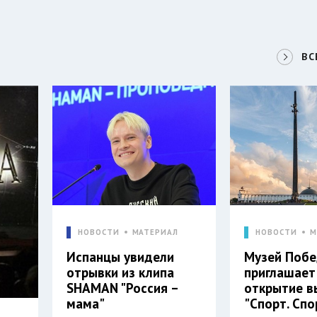
ВС
НОВОСТИ
МАТЕРИАЛ
НОВОСТИ
М
Испанцы увидели
Музей Поб
отрывки из клипа
приглашает
SHAMAN "Россия –
открытие в
мама"
"Спорт. Спо