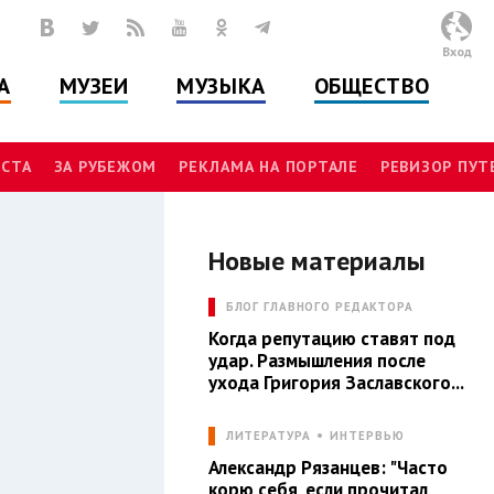
Вход
А
МУЗЕИ
МУЗЫКА
ОБЩЕСТВО
СТА
ЗА РУБЕЖОМ
РЕКЛАМА НА ПОРТАЛЕ
РЕВИЗОР ПУ
Новые материалы
Л
БЛОГ ГЛАВНОГО РЕДАКТОРА
Когда репутацию ставят под
удар. Размышления после
ухода Григория Заславского...
ЛИТЕРАТУРА
ИНТЕРВЬЮ
Александр Рязанцев: "Часто
корю себя, если прочитал