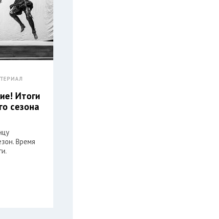
ТЕРИАЛ
ие! Итоги
го сезона
нцу
зон. Время
и.