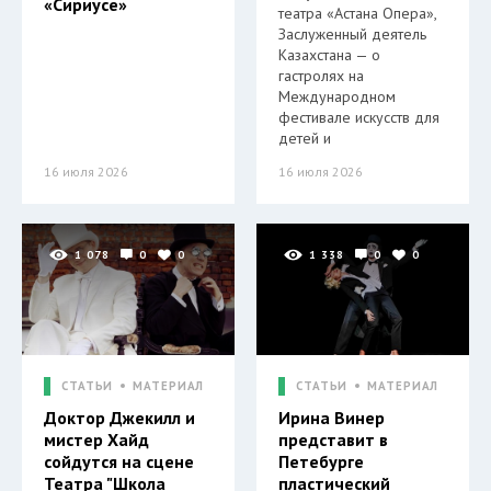
«Сириусе»
театра «Астана Опера»,
Заслуженный деятель
Казахстана — о
гастролях на
Международном
фестивале искусств для
детей и
16 июля 2026
16 июля 2026
1 078
0
0
1 338
0
0
СТАТЬИ
МАТЕРИАЛ
СТАТЬИ
МАТЕРИАЛ
Доктор Джекилл и
Ирина Винер
мистер Хайд
представит в
сойдутся на сцене
Петебурге
Театра "Школа
пластический