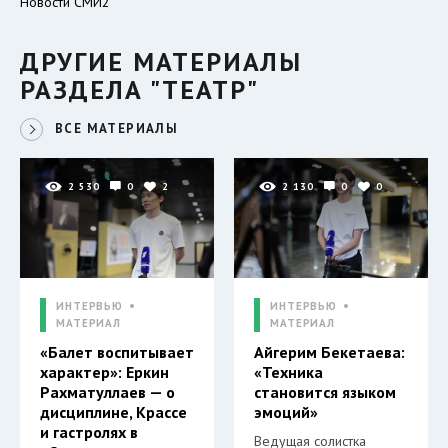
Новости СМИ2
ДРУГИЕ МАТЕРИАЛЫ
РАЗДЕЛА "ТЕАТР"
ВСЕ МАТЕРИАЛЫ
2 530
0
2
2 130
0
0
ИНТЕРВЬЮ
ИНТЕРВЬЮ
МАТЕРИАЛ
МАТЕРИАЛ
«Балет воспитывает
Айгерим Бекетаева:
характер»: Еркин
«Техника
Рахматуллаев — о
становится языком
дисциплине, Крассе
эмоций»
и гастролях в
Ведущая солистка