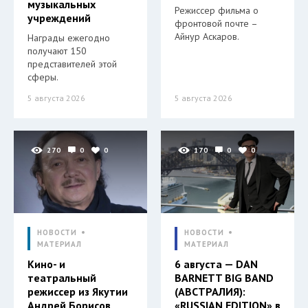
музыкальных
Режиссер фильма о
учреждений
фронтовой почте –
Айнур Аскаров.
Награды ежегодно
получают 150
представителей этой
сферы.
5 августа 2026
5 августа 2026
270
0
0
170
0
0
НОВОСТИ
НОВОСТИ
МАТЕРИАЛ
МАТЕРИАЛ
Кино- и
6 августа — DAN
театральный
BARNETT BIG BAND
режиссер из Якутии
(АВСТРАЛИЯ):
Андрей Борисов
«RUSSIAN EDITION» в