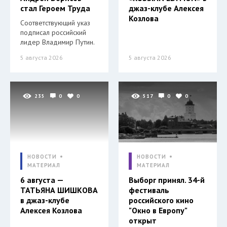
стал Героем Труда
джаз-клубе Алексея
Козлова
Соответствующий указ
подписал российский
лидер Владимир Путин.
5 августа 2026
5 августа 2026
235
0
0
517
0
0
НОВОСТИ
НОВОСТИ
МАТЕРИАЛ
МАТЕРИАЛ
6 августа —
Выборг принял. 34-й
ТАТЬЯНА ШИШКОВА
фестиваль
в джаз-клубе
российского кино
Алексея Козлова
"Окно в Европу"
открыт