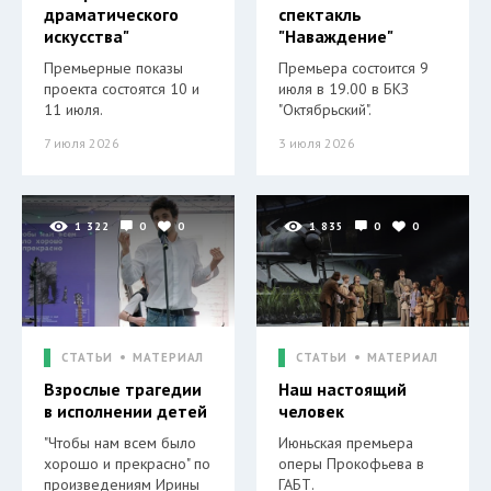
драматического
спектакль
искусства"
"Наваждение"
Премьерные показы
Премьера состоится 9
проекта состоятся 10 и
июля в 19.00 в БКЗ
11 июля.
"Октябрьский".
7 июля 2026
3 июля 2026
1 322
0
0
1 835
0
0
СТАТЬИ
МАТЕРИАЛ
СТАТЬИ
МАТЕРИАЛ
Взрослые трагедии
Наш настоящий
в исполнении детей
человек
"Чтобы нам всем было
Июньская премьера
хорошо и прекрасно" по
оперы Прокофьева в
произведениям Ирины
ГАБТ.