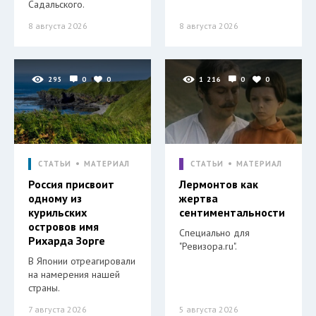
Садальского.
8 августа 2026
8 августа 2026
295
0
0
1 216
0
0
СТАТЬИ
МАТЕРИАЛ
СТАТЬИ
МАТЕРИАЛ
Россия присвоит
Лермонтов как
одному из
жертва
курильских
сентиментальности
островов имя
Специально для
Рихарда Зорге
"Ревизора.ru".
В Японии отреагировали
на намерения нашей
страны.
7 августа 2026
5 августа 2026