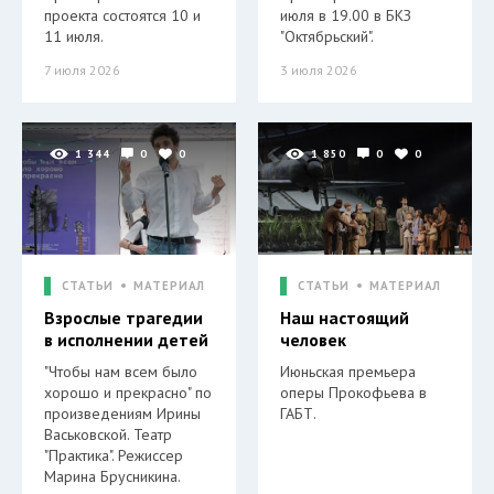
проекта состоятся 10 и
июля в 19.00 в БКЗ
11 июля.
"Октябрьский".
7 июля 2026
3 июля 2026
1 344
0
0
1 850
0
0
СТАТЬИ
МАТЕРИАЛ
СТАТЬИ
МАТЕРИАЛ
Взрослые трагедии
Наш настоящий
в исполнении детей
человек
"Чтобы нам всем было
Июньская премьера
хорошо и прекрасно" по
оперы Прокофьева в
произведениям Ирины
ГАБТ.
Васьковской. Театр
"Практика". Режиссер
Марина Брусникина.