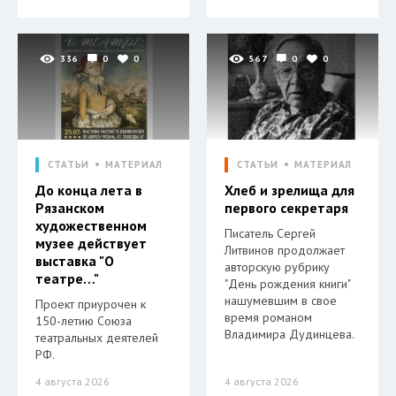
336
0
0
567
0
0
СТАТЬИ
МАТЕРИАЛ
СТАТЬИ
МАТЕРИАЛ
До конца лета в
Хлеб и зрелища для
Рязанском
первого секретаря
художественном
Писатель Сергей
музее действует
Литвинов продолжает
выставка "О
авторскую рубрику
театре…"
"День рождения книги"
нашумевшим в свое
Проект приурочен к
время романом
150-летию Союза
Владимира Дудинцева.
театральных деятелей
РФ.
4 августа 2026
4 августа 2026