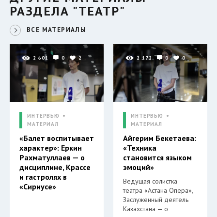
РАЗДЕЛА "ТЕАТР"
ВСЕ МАТЕРИАЛЫ
2 601
0
2
2 172
0
0
ИНТЕРВЬЮ
ИНТЕРВЬЮ
МАТЕРИАЛ
МАТЕРИАЛ
«Балет воспитывает
Айгерим Бекетаева:
характер»: Еркин
«Техника
Рахматуллаев — о
становится языком
дисциплине, Крассе
эмоций»
и гастролях в
Ведущая солистка
«Сириусе»
театра «Астана Опера»,
Заслуженный деятель
Казахстана — о