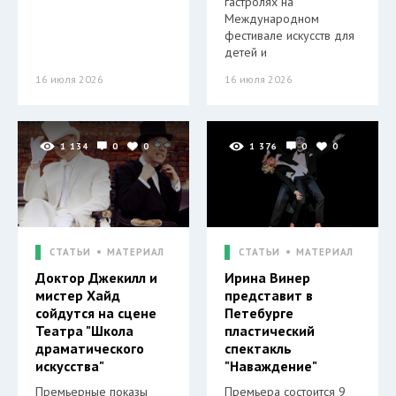
гастролях на
Международном
фестивале искусств для
детей и
16 июля 2026
16 июля 2026
1 134
0
0
1 376
0
0
СТАТЬИ
МАТЕРИАЛ
СТАТЬИ
МАТЕРИАЛ
Доктор Джекилл и
Ирина Винер
мистер Хайд
представит в
сойдутся на сцене
Петебурге
Театра "Школа
пластический
драматического
спектакль
искусства"
"Наваждение"
Премьерные показы
Премьера состоится 9