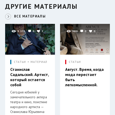
ДРУГИЕ МАТЕРИАЛЫ
ВСЕ МАТЕРИАЛЫ
9 135
0
2
980
0
0
СТАТЬИ
МАТЕРИАЛ
СТАТЬИ
Станислав
Август. Время, когда
Садальский. Артист,
мода перестает
который остается
быть
собой
легкомысленной.
Сегодня юбилей у
замечательного актера
театра и кино, поистине
народного артиста —
Станислава Юрьевича