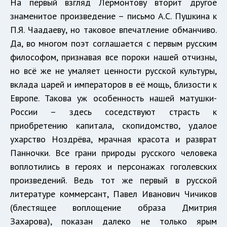
На первый взгляд Лермонтову вторит другое
знаменитое произведение – письмо А.С. Пушкина к
П.Я. Чаадаеву, но таковое впечатление обманчиво.
Да, во многом поэт соглашается с первым русским
философом, признавая все пороки нашей отчизны,
но всё же не умаляет ценности русской культуры,
вклада царей и императоров в её мощь, близости к
Европе. Такова уж особенность нашей матушки-
России – здесь соседствуют страсть к
приобретению капитала, скопидомство, удалое
ухарство Ноздрёва, мрачная красота и разврат
Панночки. Все грани природы русского человека
воплотились в героях и персонажах гоголевских
произведений. Ведь тот же первый в русской
литературе коммерсант, Павел Иванович Чичиков
(блестящее воплощение образа Дмитрия
Захарова), показан далеко не только ярым