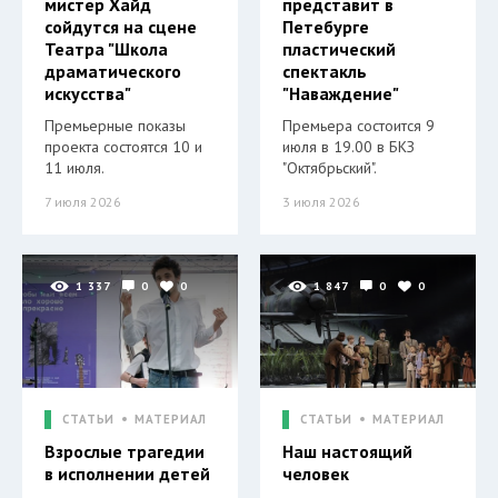
мистер Хайд
представит в
сойдутся на сцене
Петебурге
Театра "Школа
пластический
драматического
спектакль
искусства"
"Наваждение"
Премьерные показы
Премьера состоится 9
проекта состоятся 10 и
июля в 19.00 в БКЗ
11 июля.
"Октябрьский".
7 июля 2026
3 июля 2026
1 337
0
0
1 847
0
0
СТАТЬИ
МАТЕРИАЛ
СТАТЬИ
МАТЕРИАЛ
Взрослые трагедии
Наш настоящий
в исполнении детей
человек