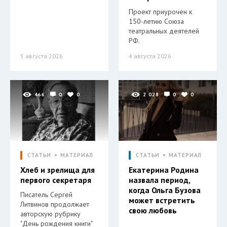
Проект приурочен к
150-летию Союза
театральных деятелей
РФ.
5 августа 2026
4 августа 2026
466
0
0
2 028
0
0
СТАТЬИ
МАТЕРИАЛ
СТАТЬИ
МАТЕРИАЛ
Хлеб и зрелища для
Екатерина Родина
первого секретаря
назвала период,
когда Ольга Бузова
Писатель Сергей
может встретить
Литвинов продолжает
свою любовь
авторскую рубрику
"День рождения книги"