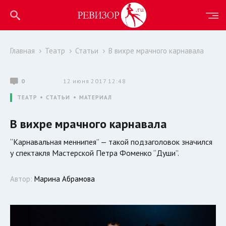
Главная
Театр
Статьи
В вихре мрачного карнавала
0
12 июня 2017 12:48
ТЕАТР
СТАТЬИ
МАТЕРИАЛ
В вихре мрачного карнавала
“Карнавальная меннипея” — такой подзаголовок значился
у спектакля Мастерской Петра Фоменко “Души”.
Автор:
Марина Абрамова