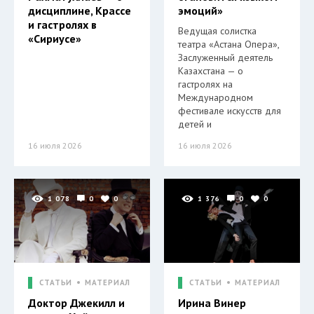
дисциплине, Крассе
эмоций»
и гастролях в
Ведущая солистка
«Сириусе»
театра «Астана Опера»,
Заслуженный деятель
Казахстана — о
гастролях на
Международном
фестивале искусств для
детей и
16 июля 2026
16 июля 2026
1 078
0
0
1 376
0
0
СТАТЬИ
МАТЕРИАЛ
СТАТЬИ
МАТЕРИАЛ
Доктор Джекилл и
Ирина Винер