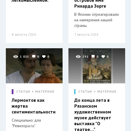
Рихарда Зорге
В Японии отреагировали
на намерения нашей
страны.
8 августа 2026
7 августа 2026
1 015
0
0
291
0
0
СТАТЬИ
МАТЕРИАЛ
СТАТЬИ
МАТЕРИАЛ
Лермонтов как
До конца лета в
жертва
Рязанском
сентиментальности
художественном
музее действует
Специально для
выставка "О
"Ревизора.ru".
театре…"