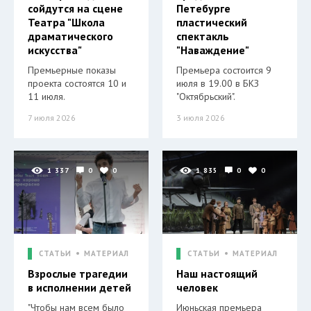
сойдутся на сцене
Петебурге
Театра "Школа
пластический
драматического
спектакль
искусства"
"Наваждение"
Премьерные показы
Премьера состоится 9
проекта состоятся 10 и
июля в 19.00 в БКЗ
11 июля.
"Октябрьский".
7 июля 2026
3 июля 2026
1 337
0
0
1 835
0
0
СТАТЬИ
МАТЕРИАЛ
СТАТЬИ
МАТЕРИАЛ
Взрослые трагедии
Наш настоящий
в исполнении детей
человек
"Чтобы нам всем было
Июньская премьера