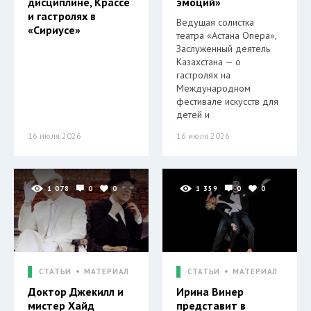
дисциплине, Крассе
эмоций»
и гастролях в
Ведущая солистка
«Сириусе»
театра «Астана Опера»,
Заслуженный деятель
Казахстана — о
гастролях на
Международном
фестивале искусств для
детей и
16 июля 2026
16 июля 2026
1 078
0
0
1 359
0
0
СТАТЬИ
МАТЕРИАЛ
СТАТЬИ
МАТЕРИАЛ
Доктор Джекилл и
Ирина Винер
мистер Хайд
представит в