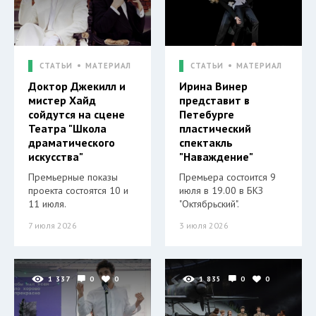
СТАТЬИ
МАТЕРИАЛ
СТАТЬИ
МАТЕРИАЛ
Доктор Джекилл и
Ирина Винер
мистер Хайд
представит в
сойдутся на сцене
Петебурге
Театра "Школа
пластический
драматического
спектакль
искусства"
"Наваждение"
Премьерные показы
Премьера состоится 9
проекта состоятся 10 и
июля в 19.00 в БКЗ
11 июля.
"Октябрьский".
7 июля 2026
3 июля 2026
1 337
0
0
1 835
0
0