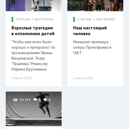
СТАТЬИ
МАТЕРИАЛ
СТАТЬИ
МАТЕРИАЛ
Взрослые трагедии
Наш настоящий
в исполнении детей
человек
"Чтобы нам всем было
Июньская премьера
хорошо и прекрасно" по
оперы Прокофьева в
произведениям Ирины
ГАБТ.
Васьковской. Театр
"Практика". Режиссер
Марина Брусникина.
3 июля 2026
2 июля 2026
10 399
0
0