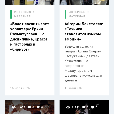
ИНТЕРВЬЮ
ИНТЕРВЬЮ
МАТЕРИАЛ
МАТЕРИАЛ
«Балет воспитывает
Айгерим Бекетаева:
характер»: Еркин
«Техника
Рахматуллаев — о
становится языком
дисциплине, Крассе
эмоций»
и гастролях в
Ведущая солистка
«Сириусе»
театра «Астана Опера»,
Заслуженный деятель
Казахстана — о
гастролях на
Международном
фестивале искусств для
детей и
16 июля 2026
16 июля 2026
1 078
0
0
1 342
0
0