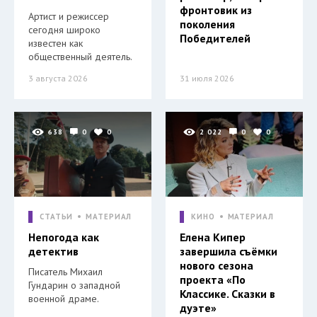
фронтовик из
Артист и режиссер
поколения
сегодня широко
Победителей
известен как
общественный деятель.
3 августа 2026
31 июля 2026
638
0
0
2 022
0
0
СТАТЬИ
МАТЕРИАЛ
КИНО
МАТЕРИАЛ
Непогода как
Елена Кипер
детектив
завершила съёмки
нового сезона
Писатель Михаил
проекта «По
Гундарин о западной
Классике. Сказки в
военной драме.
дуэте»