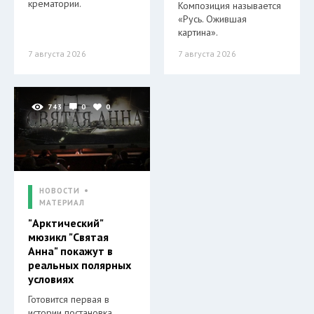
крематории.
Композиция называется
«Русь. Ожившая
картина».
7 августа 2026
7 августа 2026
743
0
0
НОВОСТИ
МАТЕРИАЛ
"Арктический"
мюзикл "Святая
Анна" покажут в
реальных полярных
условиях
Готовится первая в
истории постановка