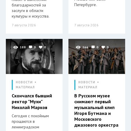
Петербурге.
благодарностей за
заслуги в области
культуры и искусства.
7 августа 2026
7 августа 2026
188
0
0
166
0
0
НОВОСТИ
НОВОСТИ
МАТЕРИАЛ
МАТЕРИАЛ
Скончался бывший
В Русском музее
ректор "Мухи"
снимают первый
Николай Марков
музыкальный клип
Игоря Бутмана и
Сегодня с покойным
Московского
прощаются в
джазового оркестра
ленинградском