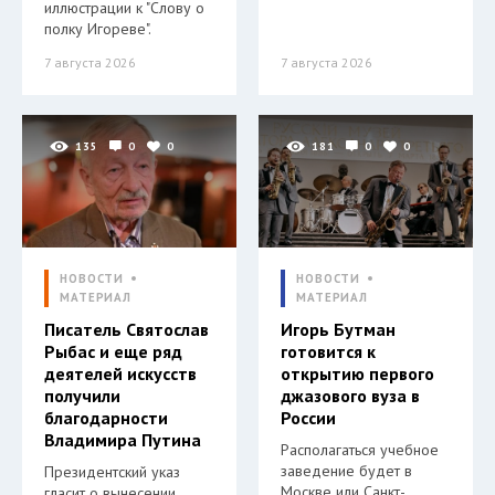
иллюстрации к "Слову о
полку Игореве".
7 августа 2026
7 августа 2026
135
0
0
181
0
0
НОВОСТИ
НОВОСТИ
МАТЕРИАЛ
МАТЕРИАЛ
Писатель Святослав
Игорь Бутман
Рыбас и еще ряд
готовится к
деятелей искусств
открытию первого
получили
джазового вуза в
благодарности
России
Владимира Путина
Располагаться учебное
заведение будет в
Президентский указ
Москве или Санкт-
гласит о вынесении