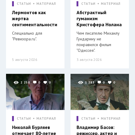
СТАТЬИ
МАТЕРИАЛ
СТАТЬИ
МАТЕРИАЛ
Лермонтов как
Абстрактный
жертва
гуманизм
сентиментальности
Кристофера Нолана
Специально для
Чем писателю Михаилу
"Ревизора.ru".
Гундарину не
понравился фильм
"Одиссея".
5 августа 2026
3 августа 2026
2 250
0
0
1 283
0
0
СТАТЬИ
МАТЕРИАЛ
СТАТЬИ
МАТЕРИАЛ
Николай Бурляев
Владимир Басов:
отмечает 80-летие
режиссер, актер и