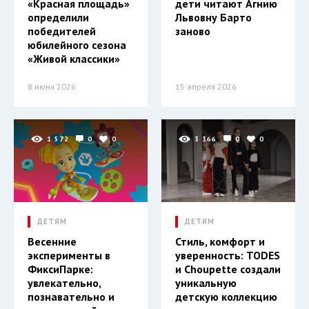
«Красная площадь»
дети читают Агнию
определили
Львовну Барто
победителей
заново
юбилейного сезона
«Живой классики»
8 июня 2026
15 апреля 2026
1 572
0
0
3 366
0
0
ДЕТЯМ
ДЕТЯМ
Весенние
Стиль, комфорт и
эксперименты в
уверенность: TODES
ФиксиПарке:
и Choupette создали
увлекательно,
уникальную
познавательно и
детскую коллекцию