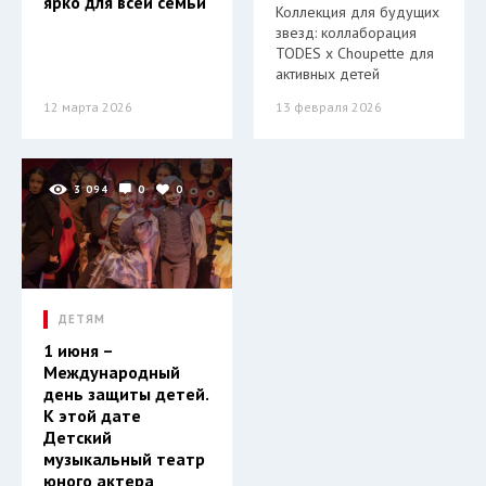
ярко для всей семьи
Коллекция для будущих
звезд: коллаборация
TODES x Choupette для
активных детей
12 марта 2026
13 февраля 2026
3 094
0
0
ДЕТЯМ
1 июня –
Международный
день защиты детей.
К этой дате
Детский
музыкальный театр
юного актера