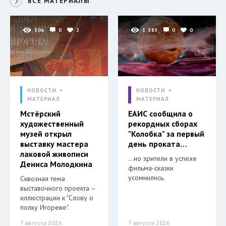
ВСЕ МАТЕРИАЛЫ
306
0
2
1 385
0
0
НОВОСТИ
НОВОСТИ
МАТЕРИАЛ
МАТЕРИАЛ
Мстёрский
ЕАИС сообщила о
художественный
рекордных сборах
музей открыл
"Колобка" за первый
выставку мастера
день проката…
лаковой живописи
…но зрители в успехе
Дениса Молодкина
фильма-сказки
усомнились.
Сквозная тема
выставочного проекта –
иллюстрации к "Слову о
полку Игореве".
7 августа 2026
7 августа 2026