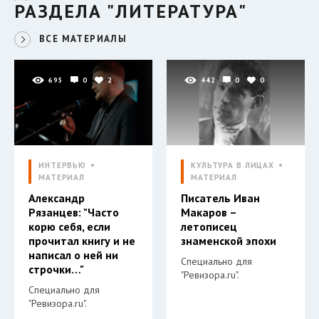
РАЗДЕЛА "ЛИТЕРАТУРА"
ВСЕ МАТЕРИАЛЫ
695
0
2
442
0
0
ИНТЕРВЬЮ
КУЛЬТУРА В ЛИЦАХ
МАТЕРИАЛ
МАТЕРИАЛ
Александр
Писатель Иван
Рязанцев: "Часто
Макаров –
корю себя, если
летописец
прочитал книгу и не
знаменской эпохи
написал о ней ни
Специально для
строчки…"
"Ревизора.ru".
Специально для
"Ревизора.ru".