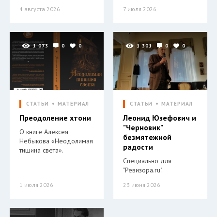
4 августа 2026
7 июля 2026
1 073
0
0
1 301
0
0
СТАТЬИ
МАТЕРИАЛ
СТАТЬИ
МАТЕРИАЛ
Преодоление хтони
Леонид Юзефович и
"Черновик"
О книге Алексея
безмятежной
Небыкова «Неодолимая
радости
тишина света».
Специально для
"Ревизора.ru".
1 июля 2026
23 июня 2026