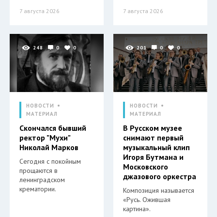
7 августа 2026
7 августа 2026
248
0
0
201
0
0
НОВОСТИ
НОВОСТИ
МАТЕРИАЛ
МАТЕРИАЛ
Скончался бывший
В Русском музее
ректор "Мухи"
снимают первый
Николай Марков
музыкальный клип
Игоря Бутмана и
Сегодня с покойным
Московского
прощаются в
джазового оркестра
ленинградском
крематории.
Композиция называется
«Русь. Ожившая
картина».