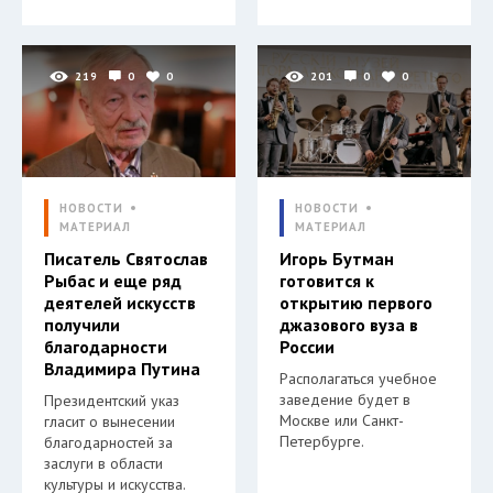
219
0
0
201
0
0
НОВОСТИ
НОВОСТИ
МАТЕРИАЛ
МАТЕРИАЛ
Писатель Святослав
Игорь Бутман
Рыбас и еще ряд
готовится к
деятелей искусств
открытию первого
получили
джазового вуза в
благодарности
России
Владимира Путина
Располагаться учебное
заведение будет в
Президентский указ
Москве или Санкт-
гласит о вынесении
Петербурге.
благодарностей за
заслуги в области
культуры и искусства.