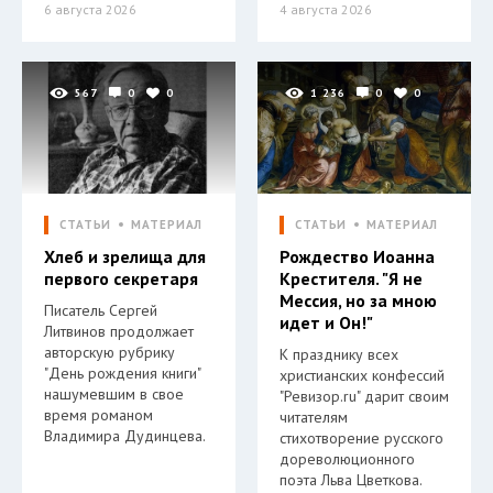
6 августа 2026
4 августа 2026
567
0
0
1 236
0
0
СТАТЬИ
МАТЕРИАЛ
СТАТЬИ
МАТЕРИАЛ
Хлеб и зрелища для
Рождество Иоанна
первого секретаря
Крестителя. "Я не
Мессия, но за мною
Писатель Сергей
идет и Он!"
Литвинов продолжает
авторскую рубрику
К празднику всех
"День рождения книги"
христианских конфессий
нашумевшим в свое
"Ревизор.ru" дарит своим
время романом
читателям
Владимира Дудинцева.
стихотворение русского
дореволюционного
поэта Льва Цветкова.