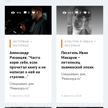
496
0
2
424
0
0
ИНТЕРВЬЮ
КУЛЬТУРА В ЛИЦАХ
МАТЕРИАЛ
МАТЕРИАЛ
Александр
Писатель Иван
Рязанцев: "Часто
Макаров –
корю себя, если
летописец
прочитал книгу и не
знаменской эпохи
написал о ней ни
Специально для
строчки…"
"Ревизора.ru".
Специально для
"Ревизора.ru".
6 августа 2026
4 августа 2026