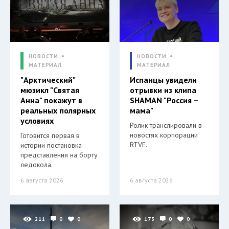
НОВОСТИ
НОВОСТИ
МАТЕРИАЛ
МАТЕРИАЛ
"Арктический"
Испанцы увидели
мюзикл "Святая
отрывки из клипа
Анна" покажут в
SHAMAN "Россия –
реальных полярных
мама"
условиях
Ролик транслировали в
новостях корпорации
Готовится первая в
RTVE.
истории постановка
представления на борту
ледокола.
6 августа 2026
6 августа 2026
211
0
0
173
0
0