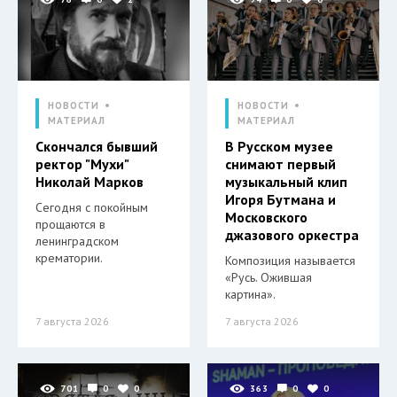
НОВОСТИ
НОВОСТИ
МАТЕРИАЛ
МАТЕРИАЛ
Скончался бывший
В Русском музее
ректор "Мухи"
снимают первый
Николай Марков
музыкальный клип
Игоря Бутмана и
Сегодня с покойным
Московского
прощаются в
джазового оркестра
ленинградском
крематории.
Композиция называется
«Русь. Ожившая
картина».
7 августа 2026
7 августа 2026
701
0
0
363
0
0