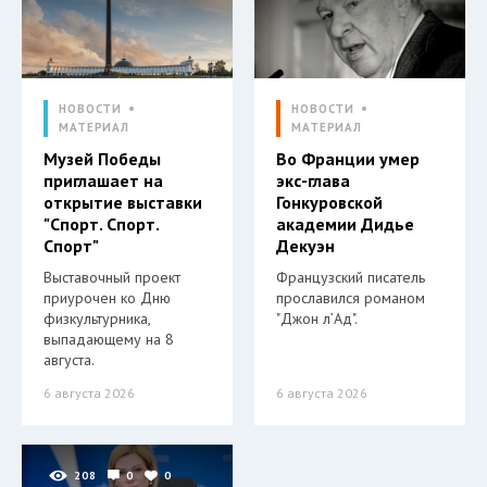
НОВОСТИ
НОВОСТИ
МАТЕРИАЛ
МАТЕРИАЛ
Музей Победы
Во Франции умер
приглашает на
экс-глава
открытие выставки
Гонкуровской
"Спорт. Спорт.
академии Дидье
Спорт"
Декуэн
Выставочный проект
Французский писатель
приурочен ко Дню
прославился романом
физкультурника,
"Джон л’Ад".
выпадающему на 8
августа.
6 августа 2026
6 августа 2026
208
0
0