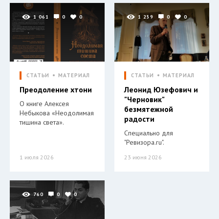
1 061
0
0
1 259
0
0
СТАТЬИ
МАТЕРИАЛ
СТАТЬИ
МАТЕРИАЛ
Преодоление хтони
Леонид Юзефович и
"Черновик"
О книге Алексея
безмятежной
Небыкова «Неодолимая
радости
тишина света».
Специально для
"Ревизора.ru".
1 июля 2026
23 июня 2026
760
0
0