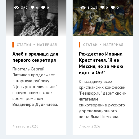
390
0
0
1 213
0
0
СТАТЬИ
МАТЕРИАЛ
СТАТЬИ
МАТЕРИАЛ
Хлеб и зрелища для
Рождество Иоанна
первого секретаря
Крестителя. "Я не
Мессия, но за мною
Писатель Сергей
идет и Он!"
Литвинов продолжает
авторскую рубрику
К празднику всех
"День рождения книги"
христианских конфессий
нашумевшим в свое
"Ревизор.ru" дарит своим
время романом
читателям
Владимира Дудинцева.
стихотворение русского
дореволюционного
поэта Льва Цветкова.
4 августа 2026
7 июля 2026