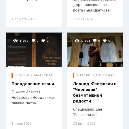
дореволюционного
поэта Льва Цветкова.
4 августа 2026
7 июля 2026
1 061
0
0
1 301
0
0
СТАТЬИ
МАТЕРИАЛ
СТАТЬИ
МАТЕРИАЛ
Преодоление хтони
Леонид Юзефович и
"Черновик"
О книге Алексея
безмятежной
Небыкова «Неодолимая
радости
тишина света».
Специально для
"Ревизора.ru".
1 июля 2026
23 июня 2026