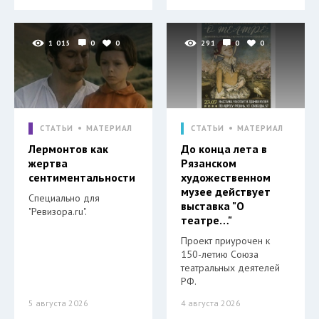
1 015
0
0
291
0
0
СТАТЬИ
МАТЕРИАЛ
СТАТЬИ
МАТЕРИАЛ
Лермонтов как
До конца лета в
жертва
Рязанском
сентиментальности
художественном
музее действует
Специально для
выставка "О
"Ревизора.ru".
театре…"
Проект приурочен к
150-летию Союза
театральных деятелей
РФ.
5 августа 2026
4 августа 2026