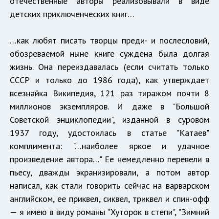
отечественные авторы реализовывали в виде
детских приключенческих книг…
…как любят писать творцы преди- и послесловий,
обозреваемой ныне книге суждена была долгая
жизнь. Она переиздавалась (если считать только
СССР и только до 1986 года), как утверждает
всезнайка Википедия, 121 раз тиражом почти 8
миллионов экземпляров. И даже в "Большой
Советской энциклопедии", изданной в суровом
1937 году, удостоилась в статье "Катаев"
комплимента: "…наиболее яркое и удачное
произведение автора…" Ее немедленно перевели в
пьесу, дважды экранизировали, а потом автор
написал, как стали говорить сейчас на варварском
английском, ее приквел, сиквел, триквел и спин-офф
— я имею в виду романы "Хуторок в степи", "Зимний