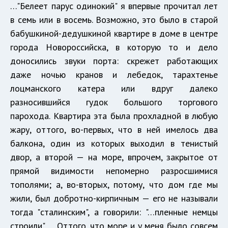
…"Белеет парус одинокий" я впервые прочитал лет
в семь или в восемь. Возможно, это было в старой
бабушкиной-дедушкиной квартире в доме в центре
города Новороссийска, в которую то и дело
доносились звуки порта: скрежет работающих
даже ночью кранов и лебедок, тарахтенье
лоцманского катера или вдруг далеко
разносившийся гудок большого торгового
парохода. Квартира эта была прохладной в любую
жару, оттого, во-первых, что в ней имелось два
балкона, один из которых выходил в тенистый
двор, а второй — на море, впрочем, закрытое от
прямой видимости непомерно разросшимися
тополями; а, во-вторых, потому, что дом где мы
жили, был добротно-кирпичным — его не называли
тогда "сталинским", а говорили: "…пленные немцы
строили"… Оттого, что море и у меня было совсем