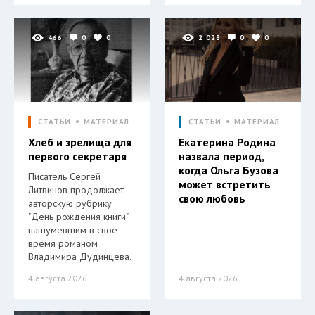
466
0
0
2 028
0
0
СТАТЬИ
МАТЕРИАЛ
СТАТЬИ
МАТЕРИАЛ
Хлеб и зрелища для
Екатерина Родина
первого секретаря
назвала период,
когда Ольга Бузова
Писатель Сергей
может встретить
Литвинов продолжает
свою любовь
авторскую рубрику
"День рождения книги"
нашумевшим в свое
время романом
Владимира Дудинцева.
4 августа 2026
4 августа 2026