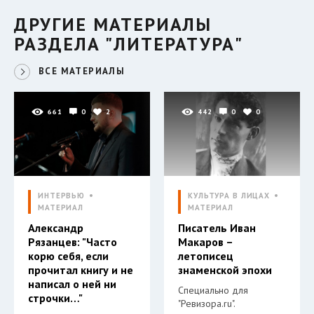
ДРУГИЕ МАТЕРИАЛЫ
РАЗДЕЛА "ЛИТЕРАТУРА"
ВСЕ МАТЕРИАЛЫ
661
0
2
442
0
0
ИНТЕРВЬЮ
КУЛЬТУРА В ЛИЦАХ
МАТЕРИАЛ
МАТЕРИАЛ
Александр
Писатель Иван
Рязанцев: "Часто
Макаров –
корю себя, если
летописец
прочитал книгу и не
знаменской эпохи
написал о ней ни
Специально для
строчки…"
"Ревизора.ru".