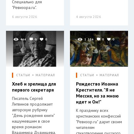
Специально для
"Ревизора.ru".
6 августа 2026
4 августа 2026
466
0
0
1 236
0
0
СТАТЬИ
МАТЕРИАЛ
СТАТЬИ
МАТЕРИАЛ
Хлеб и зрелища для
Рождество Иоанна
первого секретаря
Крестителя. "Я не
Мессия, но за мною
Писатель Сергей
идет и Он!"
Литвинов продолжает
авторскую рубрику
К празднику всех
"День рождения книги"
христианских конфессий
нашумевшим в свое
"Ревизор.ru" дарит своим
время романом
читателям
Владимира Дудинцева.
стихотворение русского