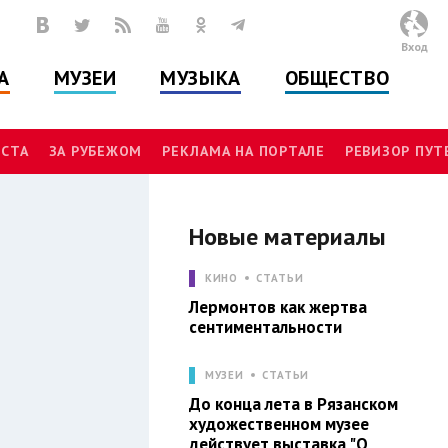
Вход
А
МУЗЕИ
МУЗЫКА
ОБЩЕСТВО
СТА
ЗА РУБЕЖОМ
РЕКЛАМА НА ПОРТАЛЕ
РЕВИЗОР ПУ
Новые материалы
Л
КИНО
СТАТЬИ
Лермонтов как жертва
сентиментальности
МУЗЕИ
СТАТЬИ
До конца лета в Рязанском
художественном музее
действует выставка "О