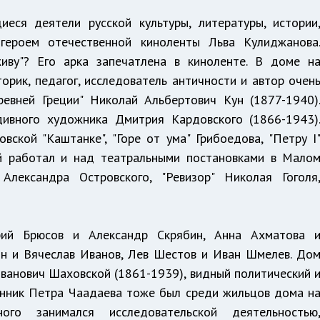
ся деятели русской культуры, литературы, истории
героем отечественной киноленты Льва Кулиджанова
ву"? Его арка запечатлена в киноленте. В доме н
рик, педагог, исследователь античности и автор очен
евней Греции" Николай Альбертович Кун (1877-1940)
ивного художника Дмитрия Кардовского (1866-1943)
ской "Каштанке", "Горе от ума" Грибоедова, "Петру I
ий работал и над театральными постановками в Мало
лександра Островского, "Ревизор" Николая Гоголя
ий Брюсов и Александр Скрябин, Анна Ахматова 
н и Вячеслав Иванов, Лев Шестов и Иван Шмелев. До
ванович Шаховской (1861-1939), видный политический 
янник Петра Чаадаева тоже был среди жильцов дома н
го занимался исследовательской деятельностью