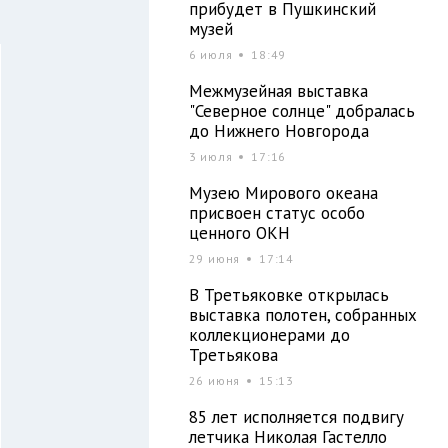
прибудет в Пушкинский
музей
6 июля
18:49
Межмузейная выставка
"Северное солнце" добралась
до Нижнего Новгорода
3 июля
17:16
Музею Мирового океана
присвоен статус особо
ценного ОКН
29 июня
17:14
В Третьяковке открылась
выставка полотен, собранных
коллекционерами до
Третьякова
26 июня
15:13
85 лет исполняется подвигу
летчика Николая Гастелло