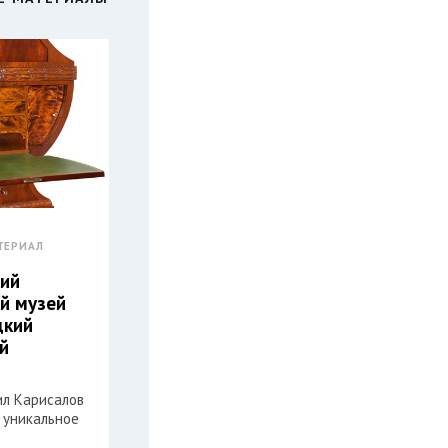
ТЕРИАЛ
ий
й музей
дкий
й
л Карисалов
 уникальное