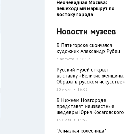
Неочевидная Москва:
пешеходный маршрут по
востоку города
Новости музеев
В Пятигорске скончался
художник Александр Рубец
3 августа
18:12
Русский музей открыл
выставку «Великие женщины.
Образы в русском искусстве»
20 июля
16:03
В Нижнем Новгороде
представят неизвестные
шедевры Юрия Косаговского
13 июля
15:52
"Алмазная колесница"