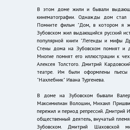
В этом доме жили и бывали выдающие
кинематографии. Однажды дом стал 
Помните фильм "Дом, в котором я жи
Зубовском жил выдающийся русский исто
популярной книги "Легенды и мифы Др
Стены дома на Зубовском помнят и д
Многие помнят его иллюстрации к чехов
Алексея Толстого. Дмитрий Кардовск
театре. Им были оформлены пьесы А
"Нахлебник" Ивана Тургенева.
В доме на Зубовском бывали Валер
Максимилиан Волошин, Михаил Пришви
пережил и период репрессий. Дмитрий И
общественный деятель, внучатый плем
Зубовском. Дмитрий Шаховской мно