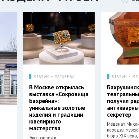
СТАТЬИ
МАТЕРИАЛ
СТАТЬИ
МА
В Москве открылась
Бахрушинск
выставка «Сокровища
театральны
Бахрейна»:
получил ре
уникальные золотые
антикварны
изделия и традиции
секретер
ювелирного
Меценат Михаи
мастерства
передал музею
бюро XIX века,
Экспозиция в