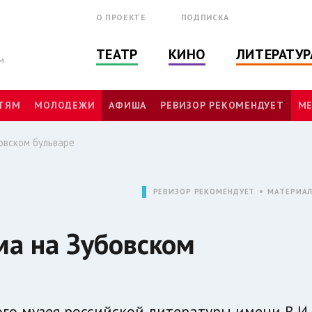
О ПРОЕКТЕ
ПОДПИСКА
ТЕАТР
КИНО
ЛИТЕРАТУР
м
ТЯМ
МОЛОДЕЖИ
АФИША
РЕВИЗОР РЕКОМЕНДУЕТ
МЕ
овском бульваре
РЕВИЗОР РЕКОМЕНДУЕТ
МАТЕРИА
ма на Зубовском
го музея российской литературы имени В.И.