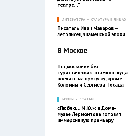
театре…"
ЛИТЕРАТУРА
КУЛЬТУРА В ЛИЦАХ
Писатель Иван Макаров –
летописец знаменской эпохи
В
Москве
Подмосковье без
туристических штампов: куда
поехать на прогулку, кроме
Коломны и Сергиева Посада
МУЗЕИ
СТАТЬИ
«Люблю… М.Ю.»: в Доме-
музее Лермонтова готовят
иммерсивную премьеру