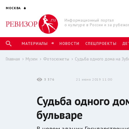
МОСКВА
Информационный портал
о культуре в России и за рубежо
МАТЕРИАЛЫ
НОВОСТИ
СПЕЦПРОЕКТЫ
ДЕ
Главная
Музеи
Фотосюжеты
Судьба одного дома на Зуб
3 376
21 июня 2019 11:00
Судьба одного до
бульваре
В новом здании Государственно