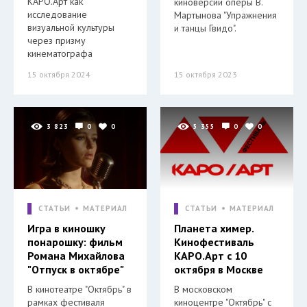
КАРО.Арт как
киноверсии оперы В.
исследование
Мартынова "Упражнения
визуальной культуры
и танцы Гвидо".
через призму
кинематографа
15 октября 2024
15 октября 2023
3 823
0
0
5 355
0
0
СТАТЬИ
МАТЕРИАЛ
СТАТЬИ
МАТЕРИАЛ
Игра в киношку
Планета химер.
понарошку: фильм
Кинофестиваль
Романа Михайлова
КАРО.Арт с 10
"Отпуск в октябре"
октября в Москве
В кинотеатре "Октябрь" в
В московском
рамках фестиваля
киноцентре "Октябрь" с