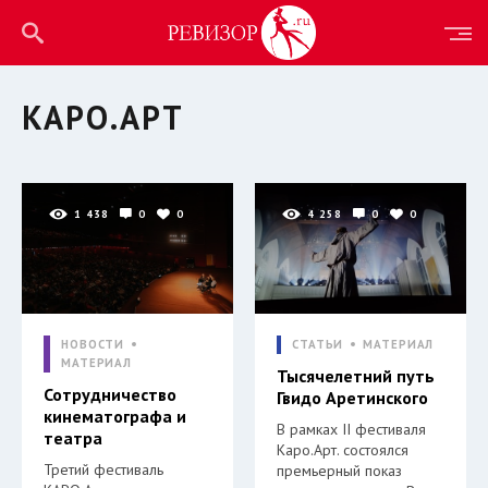
КАРО.АРТ
1 438
0
0
4 258
0
0
НОВОСТИ
СТАТЬИ
МАТЕРИАЛ
МАТЕРИАЛ
Тысячелетний путь
Сотрудничество
Гвидо Аретинского
кинематографа и
В рамках II фестиваля
театра
Каро.Арт. состоялся
Третий фестиваль
премьерный показ