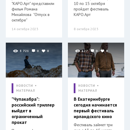
"КАРО.Арт" представили
10 по 15 октября
фильм Романа
пройдет фестиваль
Михайлова "Отпуск в
КАРО.Арт
октябре"
14 октября 2023
8 октября 2023
3 721
0
0
627
0
0
НОВОСТИ
НОВОСТИ
МАТЕРИАЛ
МАТЕРИАЛ
"Чупакабра":
В Екатеринбурге
российский триллер
сегодня начинается
выйдет в
первый фестиваль
ограниченный
ирландского кино
прокат
Фестиваль займет три