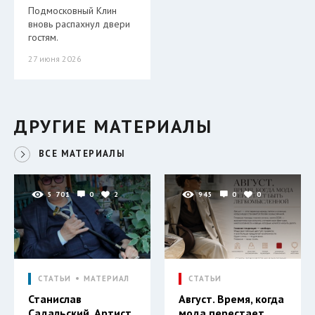
Подмосковный Клин
вновь распахнул двери
гостям.
27 июня 2026
ДРУГИЕ МАТЕРИАЛЫ
ВСЕ МАТЕРИАЛЫ
5 701
0
2
945
0
0
СТАТЬИ
МАТЕРИАЛ
СТАТЬИ
Станислав
Август. Время, когда
Садальский. Артист,
мода перестает