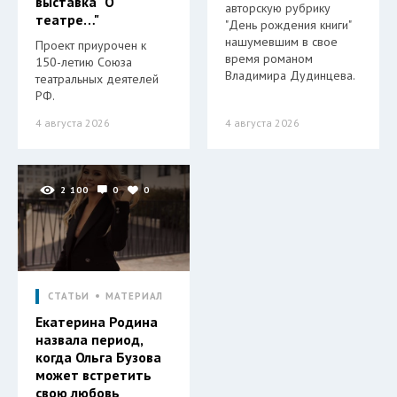
выставка "О
авторскую рубрику
театре…"
"День рождения книги"
нашумевшим в свое
Проект приурочен к
время романом
150-летию Союза
Владимира Дудинцева.
театральных деятелей
РФ.
4 августа 2026
4 августа 2026
2 100
0
0
СТАТЬИ
МАТЕРИАЛ
Екатерина Родина
назвала период,
когда Ольга Бузова
может встретить
свою любовь