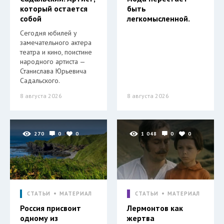
который остается
быть
собой
легкомысленной.
Сегодня юбилей у
замечательного актера
театра и кино, поистине
народного артиста —
Станислава Юрьевича
Садальского.
8 августа 2026
8 августа 2026
270
0
0
1 048
0
0
СТАТЬИ
МАТЕРИАЛ
СТАТЬИ
МАТЕРИАЛ
Россия присвоит
Лермонтов как
одному из
жертва