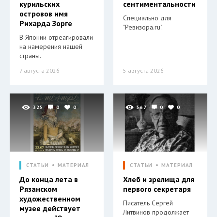
курильских
сентиментальности
островов имя
Специально для
Рихарда Зорге
"Ревизора.ru".
В Японии отреагировали
на намерения нашей
страны.
7 августа 2026
5 августа 2026
325
0
0
567
0
0
СТАТЬИ
МАТЕРИАЛ
СТАТЬИ
МАТЕРИАЛ
До конца лета в
Хлеб и зрелища для
Рязанском
первого секретаря
художественном
Писатель Сергей
музее действует
Литвинов продолжает