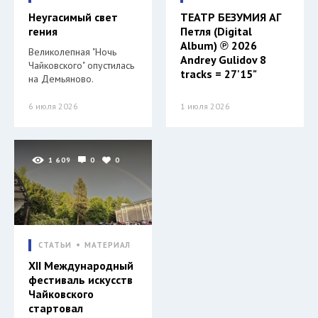
Неугасимый свет
ТЕАТР БЕЗУМИЯ АГ
гения
Петля (Digital
Album) ℗ 2026
Великолепная "Ночь
Andrey Gulidov 8
Чайковского" опустилась
tracks = 27'15"
на Демьяново.
6 июля 2026
1 июля 2026
1 609
0
0
СТАТЬИ
МАТЕРИАЛ
XII Международный
фестиваль искусств
Чайковского
стартовал