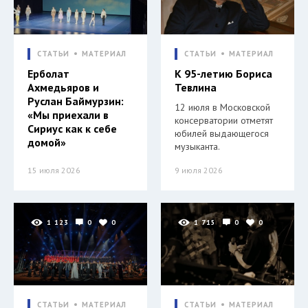
СТАТЬИ
МАТЕРИАЛ
СТАТЬИ
МАТЕРИАЛ
Ерболат
К 95-летию Бориса
Ахмедьяров и
Тевлина
Руслан Баймурзин:
12 июля в Московской
«Мы приехали в
консерватории отметят
Сириус как к себе
юбилей выдающегося
домой»
музыканта.
15 июля 2026
9 июля 2026
1 123
0
0
1 715
0
0
СТАТЬИ
МАТЕРИАЛ
СТАТЬИ
МАТЕРИАЛ