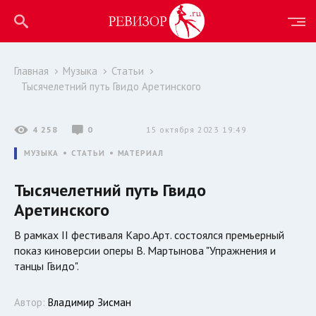
Главная
Музыка
Статьи
Тысячелетний путь Гвидо Аретинского
4 258
0
15 октября 2023 19:49
МУЗЫКА
СТАТЬИ
МАТЕРИАЛ
Тысячелетний путь Гвидо
Аретинского
В рамках II фестиваля Каро.Арт. состоялся премьерный
показ киноверсии оперы В. Мартынова "Упражнения и
танцы Гвидо".
Автор:
Владимир Зисман