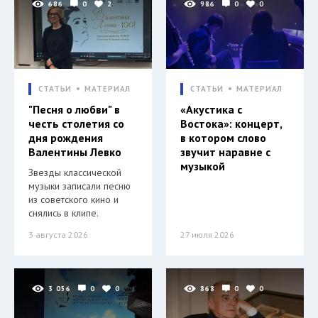
686
0
2
986
0
0
СТАТЬИ
МАТЕРИАЛ
СТАТЬИ
МАТЕРИАЛ
"Песня о любви" в
«Акустика с
честь столетия со
Востока»: концерт,
дня рождения
в котором слово
Валентины Левко
звучит наравне с
музыкой
Звезды классической
музыки записали песню
из советского кино и
снялись в клипе.
3 августа 2026
27 июля 2026
3 056
0
0
868
0
0